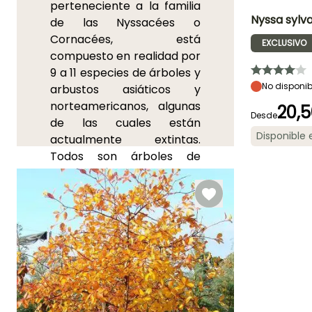
perteneciente a la familia
Nyssa sylva
de las Nyssacées o
Cornacées, está
EXCLUSIVO
Altura en la
compuesto en realidad por
madurez
20 m
9 a 11 especies de árboles y
No disponib
arbustos asiáticos y
norteamericanos, algunas
20,
Desde
de las cuales están
Periodo de floraci
Disponible
actualmente extintas.
Junio a Julio
Todos son árboles de
zonas húmedas, incluso
pantanosas.
El gommier noir ha
encontrado su camino
hacia nuestros jardines
debido a
su llamativo
follaje otoñal y su gran
rusticidad
. Esta especie,
que puede alcanzar los 20