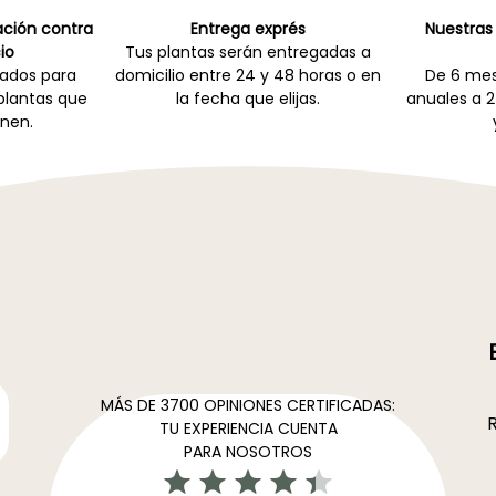
cación contra
Entrega exprés
Nuestras 
io
Tus plantas serán entregadas a
zados para
domicilio entre 24 y 48 horas o en
De 6 mes
 plantas que
la fecha que elijas.
anuales a 2
nen.
MÁS DE 3700 OPINIONES CERTIFICADAS:
R
TU EXPERIENCIA CUENTA
PARA NOSOTROS