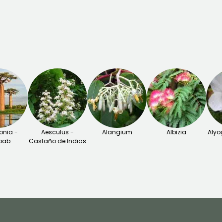
nia -
Aesculus -
Alangium
Albizia
Alyo
bab
Castaño de Indias