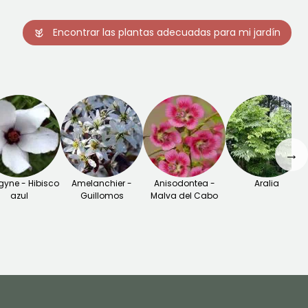
Encontrar las plantas adecuadas para mi jardín
→
gyne - Hibisco
Amelanchier -
Anisodontea -
Aralia
azul
Guillomos
Malva del Cabo