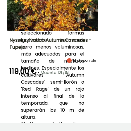
m de altura, es adecuada
para parques y grandes
jardines. Los horticultores y
amantes de este árbol han
seleccionado formas
igualmente hermosas,
Nyssa sylvatica Autumn Cascades -
pero menos voluminosas,
Tupelo
Altura en la
Anchura en la
Exposición
más adecuadas para el
madurez
madurez
Sol,
5 m
4 m
tamaño de nuestros
No disponible
Semisombra
jardines. Especialmente los
119,00 €
•
Maceta 12L/15L
cultivares '
Autumn
Cascades
', semi-llorón o
Periodo de floración
Periodo de
Rusticidad
'
Red Rage
' de un rojo
plantación
Hasta -29°C
razonable
intenso al final de la
Junio a Julio
Febrero a Mayo,
temporada, que no
Septiembre a
Noviembre
superarán los 10 m de
altura.
El
Nyssa sylvatica
tiene