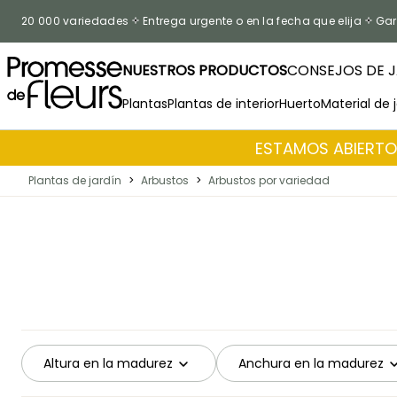
Ir al contenido
20 000 variedades
Entrega urgente o en la fecha que elija
Gar
NUESTROS PRODUCTOS
CONSEJOS DE J
Plantas
Plantas de interior
Huerto
Material de 
ESTAMOS ABIERTOS
Plantas de jardín
>
Arbustos
>
Arbustos por variedad
Altura en la madurez
Anchura en la madurez