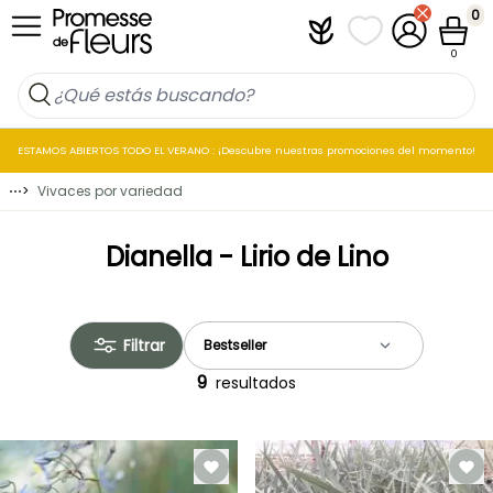
Ir al contenido
0
Plantfit
Mis listas de favo
Mi cuenta
Cesta
0
ESTAMOS ABIERTOS TODO EL VERANO : ¡Descubre nuestras promociones del momento!
⋯
>
Vivaces por variedad
Dianella - Lirio de Lino
Filtrar
9
resultados