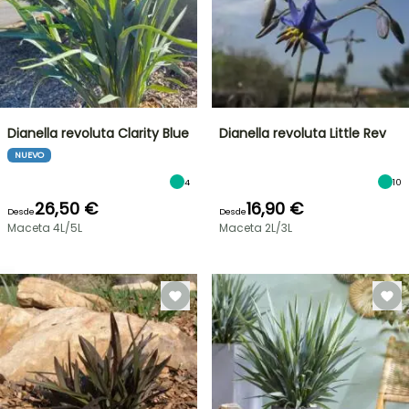
Dianella revoluta Clarity Blue
Dianella revoluta Little Rev
NUEVO
4
10
26,50 €
16,90 €
Desde
Desde
Maceta 4L/5L
Maceta 2L/3L
OFERTA
RELÁMPAGO
¡HASTA
UN
30
%
BULBOS
DE
DE
PRIMAVERA
DESCUENTO