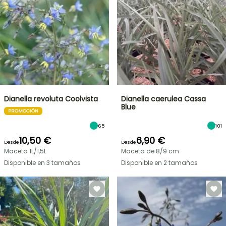
Dianella revoluta Coolvista
Dianella caerulea Cassa
Blue
PROMOCIÓN
65
101
10,50 €
6,90 €
Desde
Desde
Maceta 1L/1,5L
Maceta de 8/9 cm
Disponible en 3 tamaños
Disponible en 2 tamaños