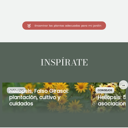
Encontrar las plantas adecuadas para mi jardín
INSPÍRATE
→
Heliopsis, Falso Girasol:
CONSEJOS
CONSEJOS
plantación, cultivo y
Heliopsis: 5
cuidados
asociacion