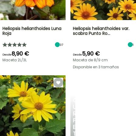
Heliopsis helianthoides Luna
Heliopsis helianthoides var.
Roja
scabra Punto Ro…
37
1
8,90 €
5,90 €
Desde
Desde
Maceta 2L/3L
Maceta de 8/9 cm
Disponible en 3 tamaños
CREA
UN
RINCÓN
FRESCO
EN
TU