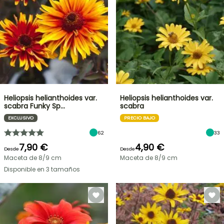
Heliopsis helianthoides var.
Heliopsis helianthoides var.
scabra Funky Sp…
scabra
EXCLUSIVO
PRECIO BAJO
62
33
7,90 €
4,90 €
Desde
Desde
Maceta de 8/9 cm
Maceta de 8/9 cm
Disponible en 3 tamaños