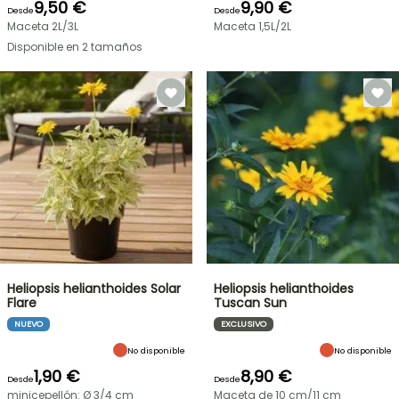
9,50 €
9,90 €
Desde
Desde
Maceta 2L/3L
Maceta 1,5L/2L
Disponible en 2 tamaños
Heliopsis helianthoides Solar
Heliopsis helianthoides
Flare
Tuscan Sun
NUEVO
EXCLUSIVO
No disponible
No disponible
1,90 €
8,90 €
Desde
Desde
minicepellón: Ø 3/4 cm
Maceta de 10 cm/11 cm