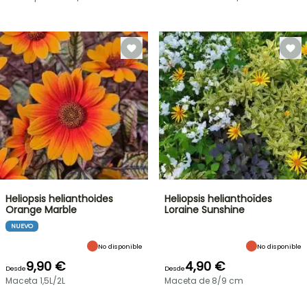
Heliopsis helianthoides
Heliopsis helianthoïdes
Orange Marble
Loraine Sunshine
NUEVO
No disponible
No disponible
9,90 €
4,90 €
Desde
Desde
Maceta 1,5L/2L
Maceta de 8/9 cm