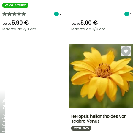
VALOR SEGURO
51
7
5,90 €
5,90 €
Desde
Desde
Maceta de 7/8 cm
Maceta de 8/9 cm
NUEVO
AGAPANTHUS
ZAMBEZI
¡Cuando
Heliopsis helianthoides var.
el
scabra Venus
follaje
es
tan
EXCLUSIVO
espectacular