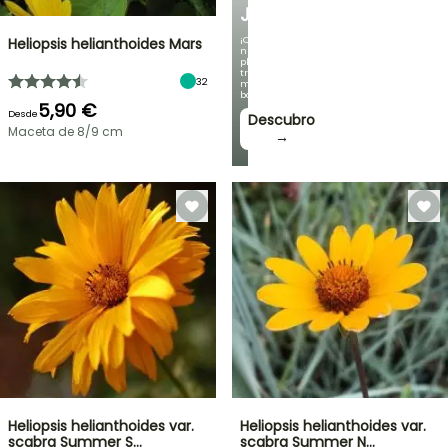
JARDÍN
¡Con
Heliopsis helianthoides Mars
nuestras
plantas
trepadoras
32
más
bonitas!
5,90 €
Desde
Descubro
Maceta de 8/9 cm
→
Heliopsis helianthoides var.
Heliopsis helianthoides var.
scabra Summer S…
scabra Summer N…