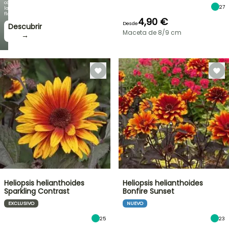
como
27
la
floración!
4,90 €
Desde
Descubrir
Maceta de 8/9 cm
→
Heliopsis helianthoides
Heliopsis helianthoides
Sparkling Contrast
Bonfire Sunset
EXCLUSIVO
NUEVO
25
23