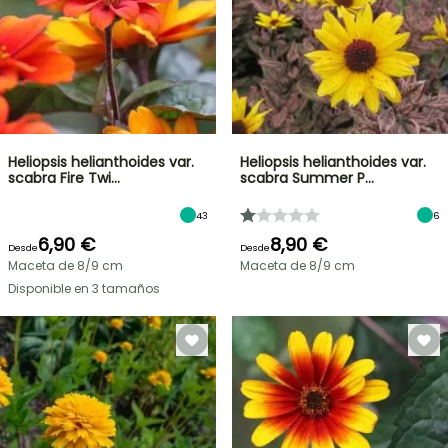
Heliopsis helianthoides var.
Heliopsis helianthoides var.
scabra Fire Twi…
scabra Summer P…
43
6
6,90 €
8,90 €
Desde
Desde
Maceta de 8/9 cm
Maceta de 8/9 cm
Disponible en 3 tamaños
OFERTA
RELÁMPAGO
¡HASTA
UN
30
%