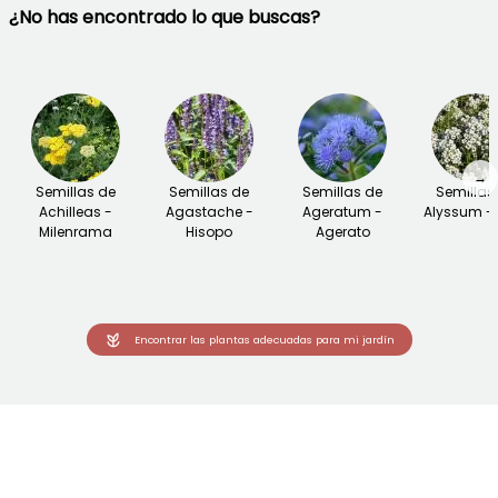
¿No has encontrado lo que buscas?
→
Semillas de
Semillas de
Semillas de
Semillas
Achilleas -
Agastache -
Ageratum -
Alyssum - 
Milenrama
Hisopo
Agerato
Encontrar las plantas adecuadas para mi jardín