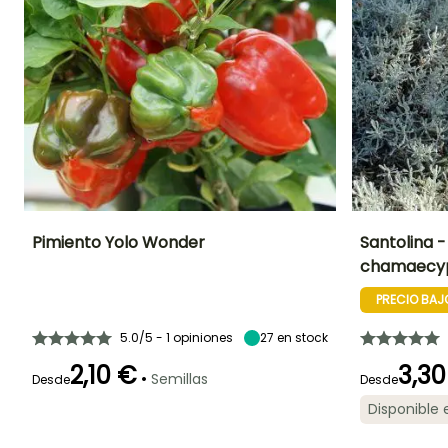
Pimiento Yolo Wonder
Santolina -
chamaecyp
Dificultad de
Altura en la
Período de siembra
Altura en la
cultivo
madurez
madurez
PRECIO BAJ
Principiante
80 cm
40 cm
Febrero a Mayo
5.0/5 - 1 opiniones
27
en stock
2,10 €
3,30
•
Semillas
Desde
Desde
Periodo de floraci
Germinación
Método de siembra
Periodo de cosecha
Disponible
14e días
Siembra a
Junio a Agost
cubierto,
Julio a