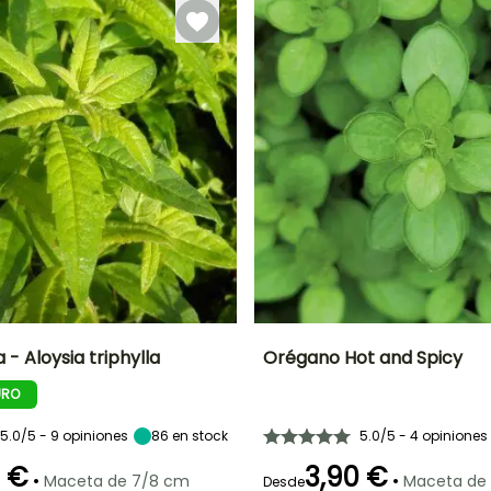
 - Aloysia triphylla
Orégano Hot and Spicy
URO
Altura en la
Exposición
Dificultad de
Altura en la
madurez
cultivo
madurez
Sol
1 m
Principiante
30 cm
5.0/5 - 9 opiniones
86
en stock
5.0/5 - 4 opiniones
0 €
3,90 €
•
•
Maceta de 7/8 cm
Maceta de
Desde