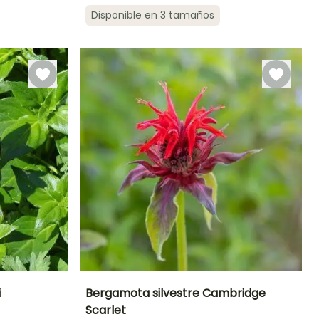
Disponible en 3 tamaños
eriodo de cosecha
Mejor periodo de
Tamaño de la
Periodo de cosecha
plantación
hortaliza
Marzo a Mayo
Pequeño
Mayo a
Junio a
Septiembre
Octubre
i
Bergamota silvestre Cambridge
Scarlet