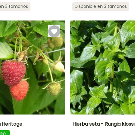
 en 3 tamaños
Disponible en 3 tamaños
Tamaño de la
Periodo de cosecha
Mejor periodo de
Tamaño de la
P
hortaliza
plantación
hortaliza
Pequeño
Marzo a Junio
Pequeño
Junio a
Octubre
 Heritage
Hierba seta - Rungia klossi
URO