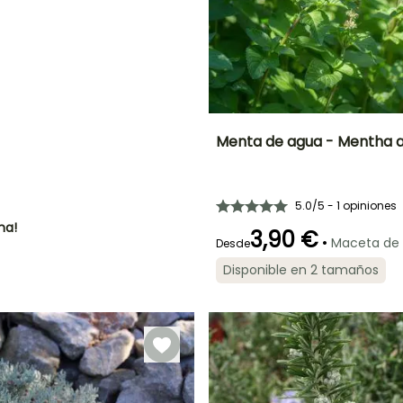
IÓN
!
Menta de agua - Mentha 
Dificultad de
Altura en la
cultivo
madurez
Principiante
35 cm
5.0/5 - 1 opiniones
ha!
3,90 €
•
Maceta de
Desde
Disponible en 2 tamaños
Mejor periodo de
Tamaño de la
P
plantación
hortaliza
Marzo a Mayo
Mediano