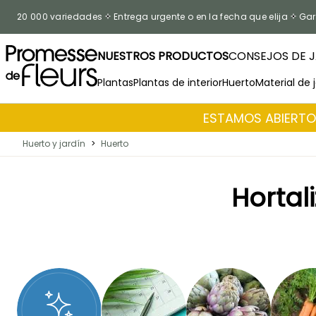
Ir al contenido
20 000 variedades
Entrega urgente o en la fecha que elija
Gar
NUESTROS PRODUCTOS
CONSEJOS DE J
Plantas
Plantas de interior
Huerto
Material de 
ESTAMOS ABIERTOS
Huerto y jardín
>
Huerto
Hortal