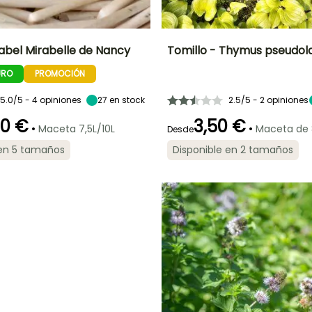
rabel Mirabelle de Nancy
Tomillo - Thymus pseudol
URO
PROMOCIÓN
o
Periodo de cosecha
Altura en la
Altura en la
Anchura en la
madurez
madurez
madurez
6 m
5 cm
60 cm
5.0/5 - 4 opiniones
Agosto a
27
en stock
2.5/5 - 2 opiniones
Septiembre
00 €
3,50 €
•
•
Maceta 7,5L/10L
Maceta de
Desde
 en 5 tamaños
Disponible en 2 tamaños
Periodo de floración
Periodo de
plantación
Exposición
razonable
Autofértil o
Mayo a Julio
Sol
autopolinizante
Febrero a Abril,
O
Septiembre a
Noviembre
NTO