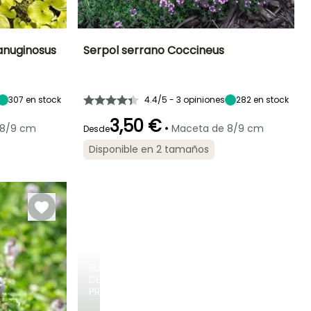
anuginosus
Serpol serrano Coccineus
Exposición
Altura en la
Anchura en la
Exposición
madurez
madurez
Sol
Sol
3 cm
35 cm
307
en stock
4.4/5 - 3 opiniones
282
en stock
3,50 €
•
 8/9 cm
Maceta de 8/9 cm
Desde
Disponible en 2 tamaños
Rusticidad
Periodo de floración
Periodo de
Rusticidad
plantación
Hasta -15°C
Hasta -18°C
razonable
Junio a Agosto
Febrero a Abril,
Septiembre a
Octubre
BULBOS
DE
PRIMAVERA