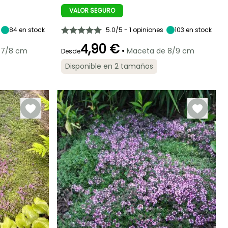
Exposición
Altura en la
Anchura en la
Exposición
madurez
madurez
Semisombra,
Sol
VALOR SEGURO
90 cm
45 cm
Sombra
84
en stock
5.0/5 - 1 opiniones
103
en stock
4,90 €
•
 7/8 cm
Maceta de 8/9 cm
Desde
Periodo de floración
Periodo de
Rusticidad
eriodo de cosecha
Disponible en 2 tamaños
plantación
Hasta -29°C
razonable
Julio a
Julio a Octubre
Febrero a Abril,
Septiembre
Septiembre a
Noviembre