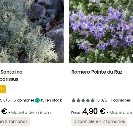
 Santolina
Romero Pointe du Raz
arissus
Anchura en la
Exposición
Altura en la
Anchura en la
madurez
madurez
madurez
Sol
O
60 cm
50 cm
1.50 m
5.0/5 - 5 opiniones
451
en stock
5.0/5 - 1 opiniones
 €
4,90 €
•
•
Maceta de 7/8 cm
Maceta de
Desde
ón
Periodo de
Rusticidad
Periodo de floración
Periodo de
 en 2 tamaños
Disponible en 2 tamaños
plantación
plantación
Hasta -20,5°C
razonable
razonable
o
Marzo a Mayo,
Febrero a Mayo,
Febrero a Abril,
Septiembre