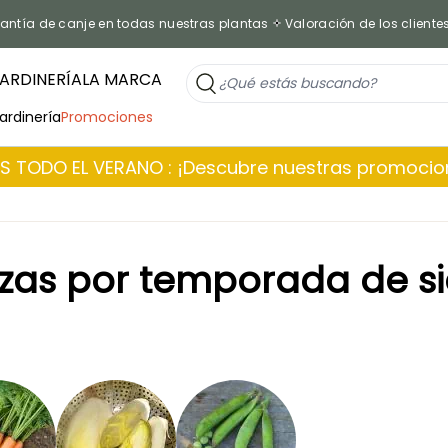
antía de canje en todas nuestras plantas
Valoración de los cliente
ARDINERÍA
LA MARCA
jardinería
Promociones
 TODO EL VERANO : ¡Descubre nuestras promoci
izas por temporada de 