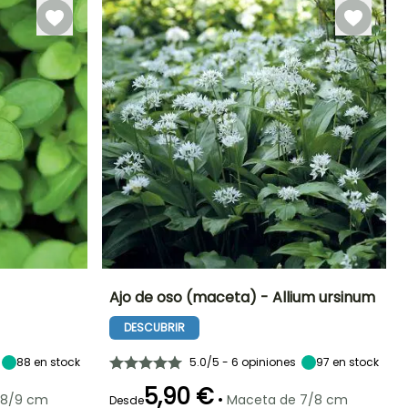
Ajo de oso (maceta) - Allium ursinum
DESCUBRIR
Exposición
Dificultad de
Altura en la
Exposición
cultivo
madurez
Sol
Semisombra,
Principiante
20 cm
Sombra
88
en stock
5.0/5 - 6 opiniones
97
en stock
5,90 €
•
 8/9 cm
Maceta de 7/8 cm
Desde