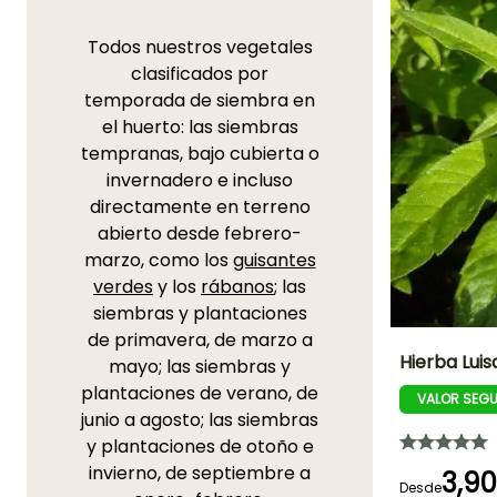
Todos nuestros vegetales
clasificados por
temporada de siembra en
el huerto: las siembras
tempranas, bajo cubierta o
invernadero e incluso
directamente en terreno
abierto desde febrero-
marzo, como los
guisantes
verdes
y los
rábanos
; las
siembras y plantaciones
de primavera, de marzo a
Hierba Luisa
mayo; las siembras y
plantaciones de verano, de
VALOR SEG
Dificultad de
junio a agosto; las siembras
cultivo
Principiante
y plantaciones de otoño e
invierno, de septiembre a
3,9
Desde