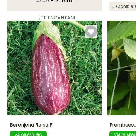
enero-febrero.
Disponible
Mejor periodo de
plantación
¡TE ENCANTAN!
Abril a Mayo
Ver 10 opiniones
Berenjena Rania F1
Frambuesa
VALOR SEGURO
VALOR SEG