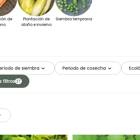
ión de
Plantación de
Siembra temprana
ano
otoño e invierno
eríodo de siembra
Periodo de cosecha
Ecol
 filtros
27