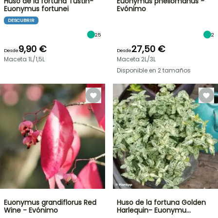
Huso de la fortuna Tustin-
Euonymus phellomanus -
Euonymus fortunei
Evónimo
DESCUBRIR
25
2
9,90 €
27,50 €
Desde
Desde
Maceta 1L/1,5L
Maceta 2L/3L
Disponible en 2 tamaños
Euonymus grandiflorus Red
Huso de la fortuna Golden
Wine - Evónimo
Harlequin- Euonymu…