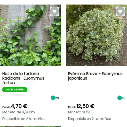
Huso de la fortuna
Evónimo Bravo - Euonymus
Radicans- Euonymus
japonicus
fortun…
VALOR SEGURO
29
15
4,70 €
12,50 €
Desde
Desde
Maceta de 8/9 cm
Maceta 2L/3L
Disponible en 2 tamaños
Disponible en 2 tamaños