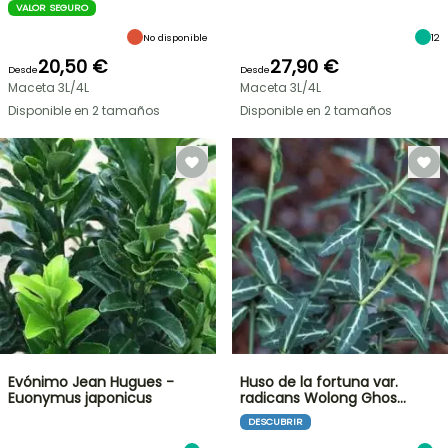
VALOR SEGURO
No disponible
12
20,50 €
27,90 €
Desde
Desde
Maceta 3L/4L
Maceta 3L/4L
Disponible en 2 tamaños
Disponible en 2 tamaños
Evónimo Jean Hugues -
Huso de la fortuna var.
Euonymus japonicus
radicans Wolong Ghos…
DESCUBRIR