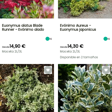
Euonymus alatus Blade
Evónimo Aureus -
Runner - Evónimo alado
Euonymus japonicus
16
16
14,90 €
14,30 €
Desde
Desde
Maceta 2L/3L
Maceta 2L/3L
Disponible en 2 tamaños