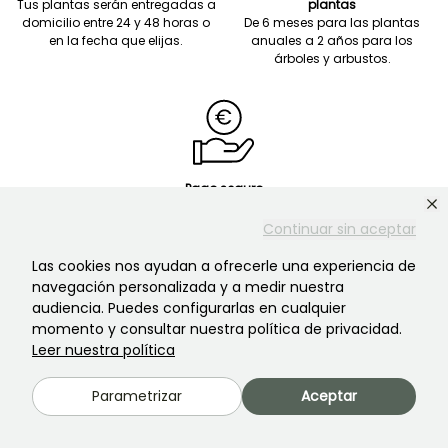
Tus plantas serán entregadas a
plantas
domicilio entre 24 y 48 horas o
De 6 meses para las plantas
en la fecha que elijas.
anuales a 2 años para los
árboles y arbustos.
Pago seguro
Pago en 3 plazo desde 120 €
Continuar sin aceptar
Las cookies nos ayudan a ofrecerle una experiencia de
navegación personalizada y a medir nuestra
audiencia. Puedes configurarlas en cualquier
momento y consultar nuestra política de privacidad.
Leer nuestra política
Servicio de atención al cliente
¡Siempre hay alguien para ayudarte!
Parametrizar
Aceptar