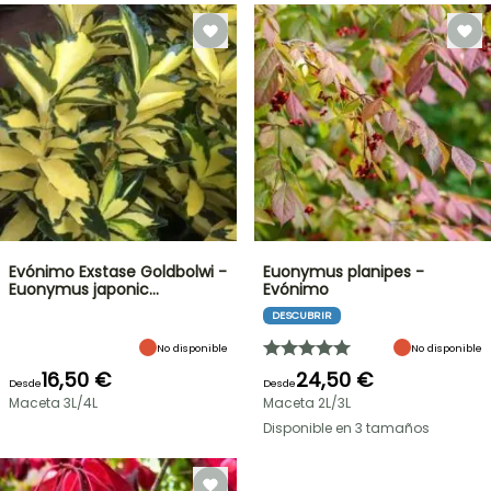
Evónimo Exstase Goldbolwi -
Euonymus planipes -
Euonymus japonic…
Evónimo
DESCUBRIR
No disponible
No disponible
16,50 €
24,50 €
Desde
Desde
Maceta 3L/4L
Maceta 2L/3L
Disponible en 3 tamaños