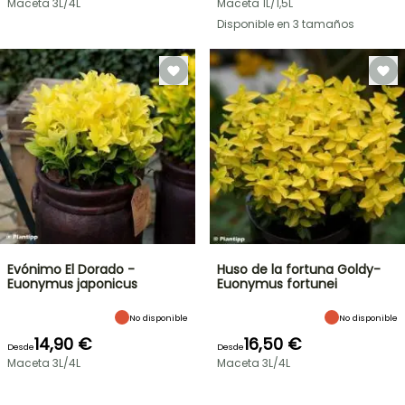
Maceta 3L/4L
Maceta 1L/1,5L
Disponible en 3 tamaños
Evónimo El Dorado -
Huso de la fortuna Goldy-
Euonymus japonicus
Euonymus fortunei
No disponible
No disponible
14,90 €
16,50 €
Desde
Desde
Maceta 3L/4L
Maceta 3L/4L