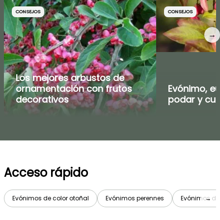
CONSEJOS
CONSEJOS
→
Los mejores arbustos de
ornamentación con frutos
Evónimo, eu
decorativos
podar y cui
Acceso rápido
Evónimos de color otoñal
Evónimos perennes
Evónimos de
→