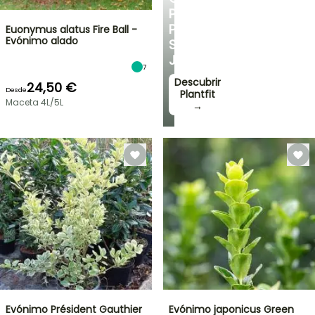
PERSONALIZADOS
PARA
Euonymus alatus Fire Ball -
Evónimo alado
SU
JARDÍN
7
Descubrir
24,50 €
Desde
Plantfit
Maceta 4L/5L
→
Evónimo Président Gauthier
Evónimo japonicus Green