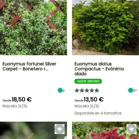
Euonymus fortunei Silver
Euonymus alatus
Carpet - Bonetero r…
Compactus - Evónimo
alado
VALOR SEGURO
4
27
18,50 €
13,50 €
Desde
Desde
Maceta 2L/3L
Maceta 2L/3L
Disponible en 4 tamaños