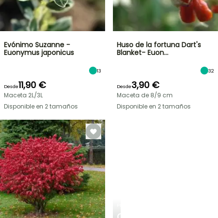
Evónimo Suzanne -
Huso de la fortuna Dart's
Euonymus japonicus
Blanket- Euon…
13
32
11,90 €
3,90 €
Desde
Desde
Maceta 2L/3L
Maceta de 8/9 cm
Disponible en 2 tamaños
Disponible en 2 tamaños
PLANTFIT
CONSEJOS