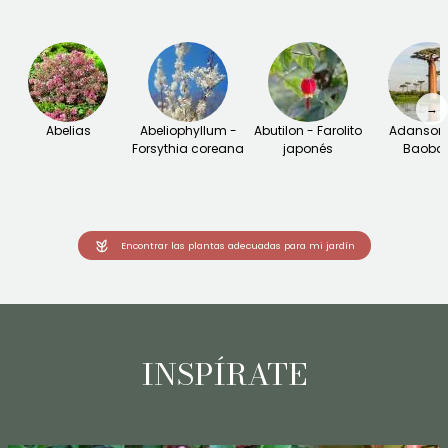
→
Abelias
Abeliophyllum -
Abutilon - Farolito
Adansoni
Forsythia coreana
japonés
Baoba
Encontrar las plantas adecuadas para mi jardín
INSPÍRATE