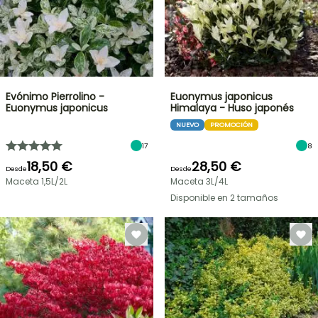
Evónimo Pierrolino -
Euonymus japonicus
Euonymus japonicus
Himalaya - Huso japonés
NUEVO
PROMOCIÓN
17
8
18,50 €
28,50 €
Desde
Desde
Maceta 1,5L/2L
Maceta 3L/4L
Disponible en 2 tamaños