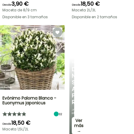
3,90 €
18,50 €
Desde
Desde
Maceta de 8/9 cm
Maceta 2L/3L
Disponible en 3 tamaños
Disponible en 2 tamaños
ARBUSTOS
DESCUBRE
NUESTRA
SELECCIÓN
A
PRECIOS
Evónimo Paloma Blanca -
REDUCIDOS
Euonymus japonicus
¡Y
ahorra!
32
Ver
18,50 €
Desde
más
Maceta 1,5L/2L
→