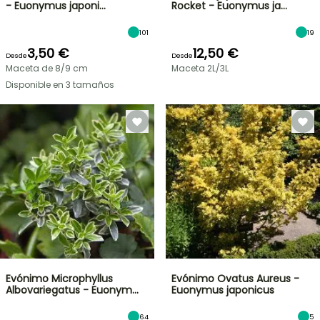
- Euonymus japoni…
Rocket - Euonymus ja…
101
19
3,50 €
12,50 €
Desde
Desde
Maceta de 8/9 cm
Maceta 2L/3L
Disponible en 3 tamaños
Evónimo Microphyllus
Evónimo Ovatus Aureus -
Albovariegatus - Euonym…
Euonymus japonicus
64
5