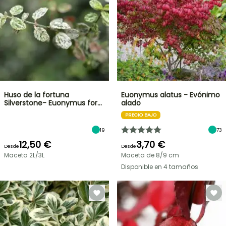
Huso de la fortuna
Euonymus alatus - Evónimo
Silverstone- Euonymus for…
alado
PRECIO BAJO
19
73
12,50 €
3,70 €
Desde
Desde
Maceta 2L/3L
Maceta de 8/9 cm
Disponible en 4 tamaños