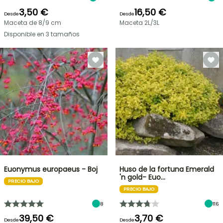
3,50 €
16,50 €
Desde
Desde
Maceta de 8/9 cm
Maceta 2L/3L
Disponible en 3 tamaños
Euonymus europaeus - Boj
Huso de la fortuna Emerald
'n gold- Euo…
PRECIO BAJO
PRECIO BAJO
8
116
39,50 €
3,70 €
Desde
Desde