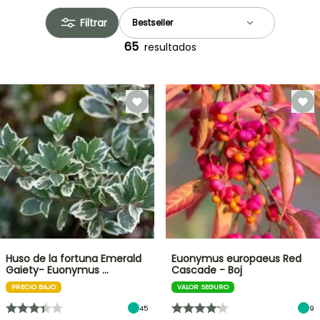
Filtrar
65
resultados
Huso de la fortuna Emerald
Euonymus europaeus Red
Gaiety- Euonymus …
Cascade - Boj
PRECIO BAJO
VALOR SEGURO
45
9