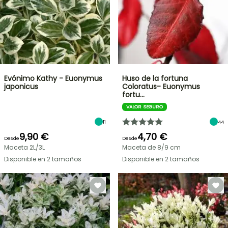
Evónimo Kathy - Euonymus
Huso de la fortuna
japonicus
Coloratus- Euonymus
fortu…
VALOR SEGURO
11
44
9,90 €
4,70 €
Desde
Desde
Maceta 2L/3L
Maceta de 8/9 cm
Disponible en 2 tamaños
Disponible en 2 tamaños