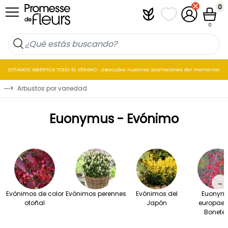
Ir al contenido
0
Plantfit
Mis listas de favo
Mi cuenta
Cesta
0
ESTAMOS ABIERTOS TODO EL VERANO : ¡Descubre nuestras promociones del momento!
⋯
>
Arbustos por variedad
Euonymus - Evónimo
→
Evónimos de color
Evónimos perennes
Evónimos del
Euonym
otoñal
Japón
europaeu
Bonete