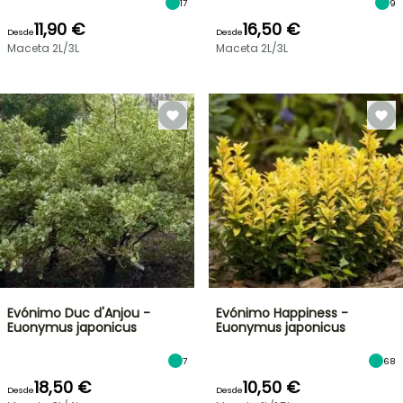
17
9
11,90 €
16,50 €
Desde
Desde
Maceta 2L/3L
Maceta 2L/3L
Evónimo Duc d'Anjou -
Evónimo Happiness -
Euonymus japonicus
Euonymus japonicus
7
68
18,50 €
10,50 €
Desde
Desde