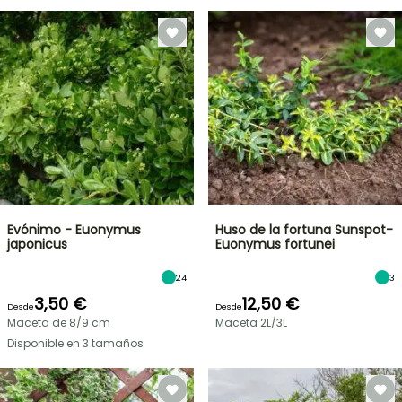
Evónimo - Euonymus
Huso de la fortuna Sunspot-
japonicus
Euonymus fortunei
24
3
3,50 €
12,50 €
Desde
Desde
Maceta de 8/9 cm
Maceta 2L/3L
Disponible en 3 tamaños