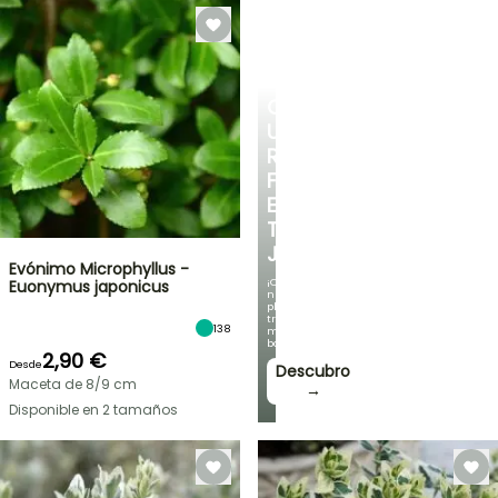
CREA
UN
RINCÓN
FRESCO
EN
TU
JARDÍN
Evónimo Microphyllus -
¡Con
Euonymus japonicus
nuestras
plantas
trepadoras
138
más
bonitas!
2,90 €
Desde
Descubro
Maceta de 8/9 cm
→
Disponible en 2 tamaños