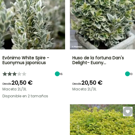
Evónimo White Spire -
Huso de la fortuna Dan's
Euonymus japonicus
Delight- Euony…
16
13
20,50 €
20,50 €
Desde
Desde
Maceta 2L/3L
Maceta 2L/3L
Disponible en 2 tamaños