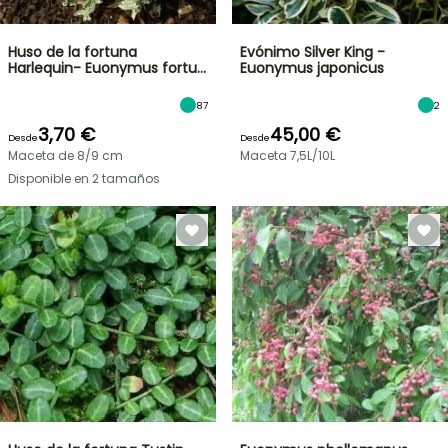
Huso de la fortuna
Evónimo Silver King -
Harlequin- Euonymus fortu…
Euonymus japonicus
87
2
3,70 €
45,00 €
Desde
Desde
Maceta de 8/9 cm
Maceta 7,5L/10L
Disponible en 2 tamaños