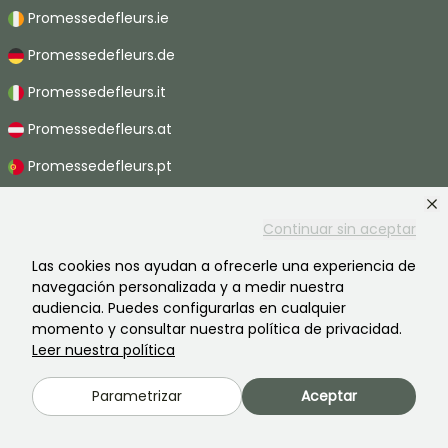
Promessedefleurs.ie
Promessedefleurs.de
Promessedefleurs.it
Promessedefleurs.at
Promessedefleurs.pt
Promessedefleurs.nl
Continuar sin aceptar
Promessedefleurs.be
Las cookies nos ayudan a ofrecerle una experiencia de
Promessedefleurs.ch
navegación personalizada y a medir nuestra
audiencia. Puedes configurarlas en cualquier
momento y consultar nuestra política de privacidad.
Leer nuestra política
2026 ©Promesse de fleurs - Todos derechos reservados.
Información legal
-
Términos y condiciones
-
Política de privacidad
Parametrizar
Aceptar
Promesse de fleurs, una empresa familiar al servicio de todos los
jardineros.