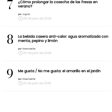
7
¿Cómo prolongar la cosecha de las fresas en
verano?
por
Ingrid
28 de julio de 2026
8
La bebida casera anti-calor: agua aromatizada con
menta, pepino y limón
por
Gwenaëlle
25 de julio de 2026
9
Me gusta / No me gusta: el amarillo en el jardín
por
Gwenaëlle
23 de julio de 2026