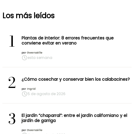
Los más leídos
1
Plantas de interior: 8 errores frecuentes que
conviene evitar en verano
por
Gwenaëlle
esta semana
2
¿Cómo cosechar y conservar bien los calabacines?
por
Ingrid
5 de agosto de 2026
3
El jardín “chaparral”: entre el jardín californiano y el
jardín de garriga
por
Gwenaëlle