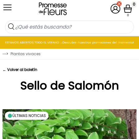
Ir al contenido
0
Mi cuenta
Cesta
0
ESTAMOS ABIERTOS TODO EL VERANO : ¡Descubre nuestras promociones del momento!
⋯
>
Plantas vivaces
← Volver al boletín
Sello de Salomón
ÚLTIMAS NOTICIAS