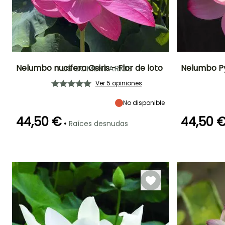
completo dossier
"Nelumbo - Flor de loto:
plantar, cultivar y
mantener"
Nelumbo nucifera Osiris - Flor de loto
Nelumbo Py
TUS COMENTARIOS
Ver 5 opiniones
Altura en la
Anchura en la
Exposición
Altura en la
madurez
madurez
madurez
Sol
1 m
80 cm
55 cm
No disponible
44,50 €
44,50 
•
Raíces desnudas
Rusticidad
Profundidad de
Rusticidad
inmersión
Hasta -12°C
Hasta -12°C
Entre 20cm y
80cm