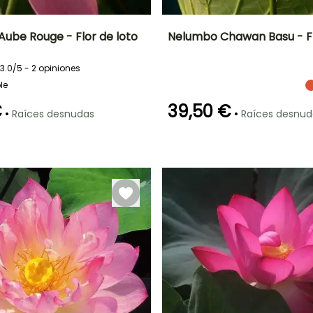
Aube Rouge - Flor de loto
Nelumbo Chawan Basu - Fl
Anchura en la
Exposición
Altura en la
Anchura en la
3.0/5 - 2 opiniones
madurez
madurez
madurez
Sol
40 cm
70 cm
60 cm
le
€
39,50 €
•
•
Raíces desnudas
Raíces desnud
Profundidad de
Rusticidad
Profundidad de
inmersión
inmersión
Hasta -12°C
Entre 5cm y
Entre 20cm y
20cm
50cm