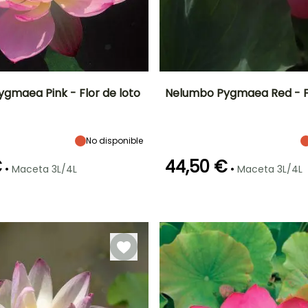
gmaea Pink - Flor de loto
Nelumbo Pygmaea Red - Fl
Anchura en la
Exposición
Altura en la
Anchura en la
madurez
madurez
madurez
Sol
40 cm
55 cm
40 cm
No disponible
€
44,50 €
•
•
Maceta 3L/4L
Maceta 3L/4L
Profundidad de
Rusticidad
Profundidad de
inmersión
inmersión
Hasta -12°C
Entre 20cm y
Entre 20cm y
50cm
50cm