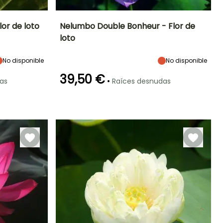
or de loto
Nelumbo Double Bonheur - Flor de
loto
Exposición
Altura en la
Anchura en la
Exposición
madurez
madurez
Sol
Sol
35 cm
40 cm
No disponible
No disponible
39,50 €
•
as
Raíces desnudas
Rusticidad
Profundidad de
inmersión
Hasta -12°C
Entre 5cm y
20cm