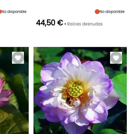
Sol
Sol
30 cm
30 cm
No disponible
No disponible
44,50 €
•
Raíces desnudas
Rusticidad
Profundidad de
inmersión
Hasta -12°C
Entre 5cm y
20cm