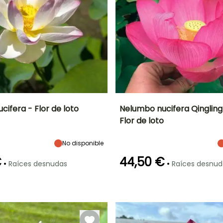
ifera - Flor de loto
Nelumbo nucifera Qingling
Flor de loto
Anchura en la
Exposición
Altura en la
Anchura en la
madurez
madurez
madurez
Sol
2 m
1.55 m
1.50 m
No disponible
€
44,50 €
•
•
Raíces desnudas
Raíces desnud
Profundidad de
Rusticidad
Profundidad de
inmersión
inmersión
Hasta -12°C
Entre 50cm y
Entre 20cm y
80cm
50cm