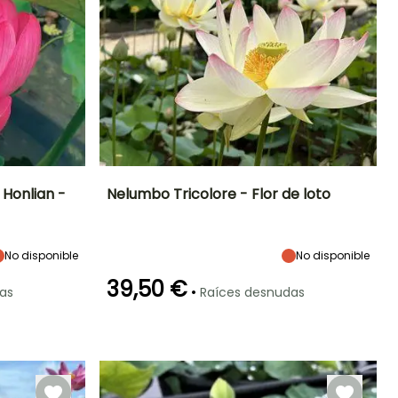
 Honlian -
Nelumbo Tricolore - Flor de loto
Exposición
Altura en la
Anchura en la
Exposición
madurez
madurez
Sol
Sol
40 cm
40 cm
No disponible
No disponible
39,50 €
•
as
Raíces desnudas
Rusticidad
Profundidad de
inmersión
Hasta -12°C
Entre 5cm y
20cm