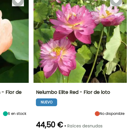
 Flor de
Nelumbo Elite Red - Flor de loto
NUEVO
Exposición
Altura en la
Anchura en la
Exposición
madurez
madurez
Sol
Sol
65 cm
50 cm
6
en stock
No disponible
44,50 €
•
Raíces desnudas