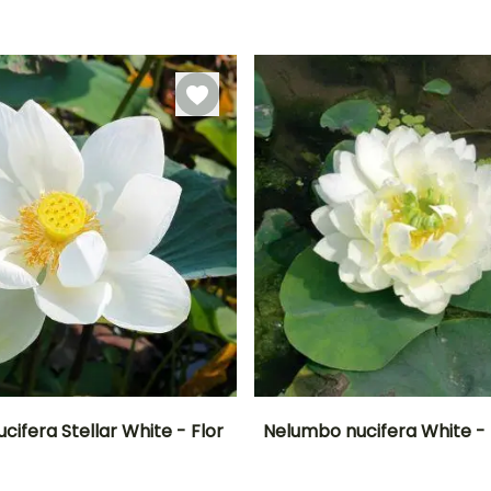
Profundidad de
Rusticidad
Profundidad de
inmersión
inmersión
Hasta -12°C
Entre 20cm y
Entre 5cm y
50cm
50cm
ifera Stellar White - Flor
Nelumbo nucifera White - F
Anchura en la
Exposición
Altura en la
Anchura en la
madurez
madurez
madurez