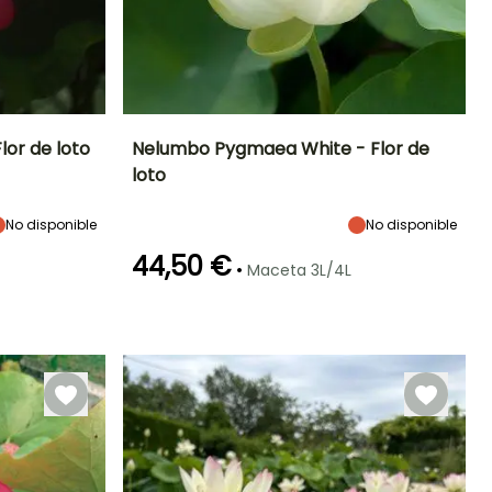
or de loto
Nelumbo Pygmaea White - Flor de
loto
Exposición
Altura en la
Anchura en la
Exposición
madurez
madurez
Sol
Sol
55 cm
40 cm
No disponible
No disponible
44,50 €
•
Maceta 3L/4L
Rusticidad
Profundidad de
inmersión
Hasta -12°C
Entre 20cm y
50cm