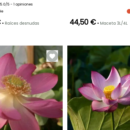
Sol
2 m
1.50 m
2 m
5.0/5 - 1 opiniones
le
€
44,50 €
•
•
Raíces desnudas
Maceta 3L/4L
Profundidad de
Rusticidad
Profundidad de
inmersión
inmersión
Hasta -12°C
Entre 50cm y
Entre 20cm y
80cm
80cm