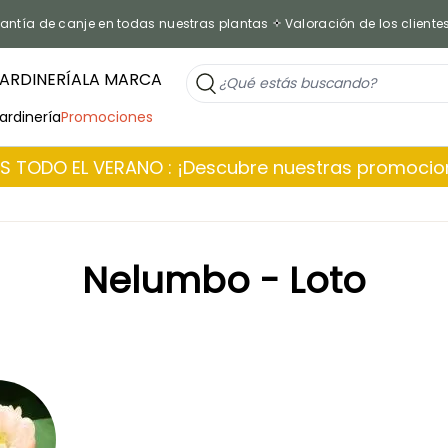
antía de canje en todas nuestras plantas
Valoración de los cliente
ARDINERÍA
LA MARCA
jardinería
Promociones
 TODO EL VERANO : ¡Descubre nuestras promoci
Nelumbo - Loto