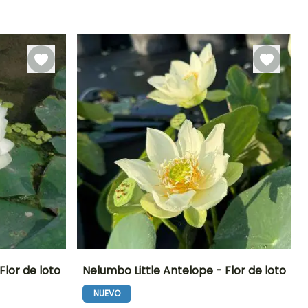
Rusticidad
Profundidad de
inmersión
Hasta -12°C
Entre 5cm y
20cm
lor de loto
Nelumbo Little Antelope - Flor de loto
NUEVO
Exposición
Altura en la
Anchura en la
Exposición
madurez
madurez