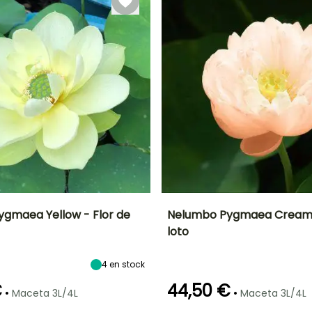
gmaea Yellow - Flor de
Nelumbo Pygmaea Cream -
loto
Anchura en la
Exposición
Altura en la
Anchura en la
madurez
madurez
madurez
Sol
45 cm
55 cm
40 cm
4
en stock
€
44,50 €
•
•
Maceta 3L/4L
Maceta 3L/4L