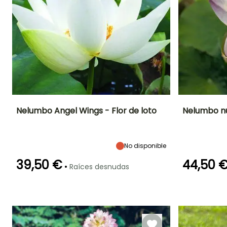
Nelumbo Angel Wings - Flor de loto
Nelumbo nuc
Altura en la
Anchura en la
Exposición
Altura en la
madurez
madurez
madurez
Sol
45 cm
40 cm
1.50 m
No disponible
39,50 €
44,50 
•
Raíces desnudas
Rusticidad
Profundidad de
Rusticidad
inmersión
Hasta -12°C
Hasta -12°C
Entre 5cm y
50cm