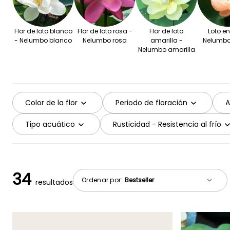
Flor de loto blanco
Flor de loto rosa -
Flor de loto
Loto e
- Nelumbo blanco
Nelumbo rosa
amarilla -
Nelumbo
Nelumbo amarilla
Color de la flor
Periodo de floración
A
Tipo acuático
Rusticidad - Resistencia al frío
34
Ordenar por:
resultados