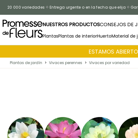
Ir al contenido
20 000 variedades
Entrega urgente o en la fecha que elija
Gar
NUESTROS PRODUCTOS
CONSEJOS DE J
Plantas
Plantas de interior
Huerto
Material de 
ESTAMOS ABIERTOS
Plantas de jardín
>
Vivaces perennes
>
Vivaces por variedad