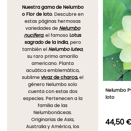
Nuestra gama de Nelumbo
o Flor de loto
. Descubre en
estas páginas hermosas
variedades de
Nelumbo
nucifera
, el famoso
Lotus
sagrado de la India
, pero
también el
Nelumbo lutea
,
su raro primo amarillo
americano. Planta
acuática emblemática,
sublime
vivaz de charca
,
el
género Nelumbo solo
Nelumbo Py
cuenta con estas dos
loto
especies. Pertenecen a la
Altura en la
familia de las
madurez
55 cm
Nelumbonáceas.
Originarias de Asia,
44,50 
Australia y América, los