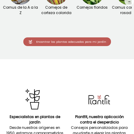
→
Cornus de la A a la
Cornejos de
Cornejos floridos
Cornus con 
Z
corteza colorida
rosada
Encontrar las plantas adecuadas para mi jardín
Especialistas en plantas de
Plantfit, nuestra aplicación
jardín
contra el desperdicio
Desde nuestros orígenes en
Consejos personalizados para
1950, estamos comprometidos
ayudarte a elegir las plantas