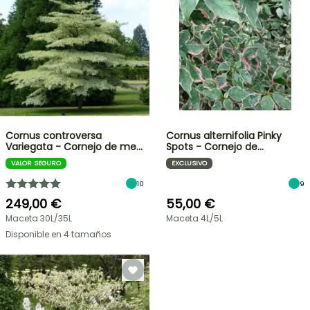
Cornus controversa
Cornus alternifolia Pinky
Variegata - Cornejo de me…
Spots - Cornejo de…
VALOR SEGURO
EXCLUSIVO
10
9
249,00 €
55,00 €
Maceta 30L/35L
Maceta 4L/5L
Disponible en 4 tamaños