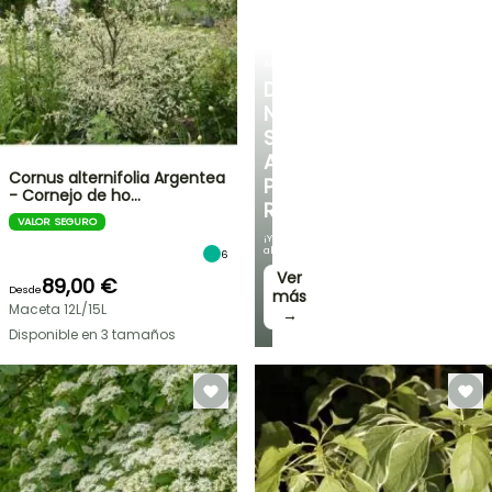
ARBUSTOS
DESCUBRE
NUESTRA
SELECCIÓN
A
Cornus alternifolia Argentea
PRECIOS
- Cornejo de ho…
REDUCIDOS
VALOR SEGURO
¡Y
ahorra!
6
Ver
89,00 €
Desde
más
Maceta 12L/15L
→
Disponible en 3 tamaños