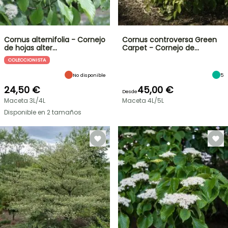
Cornus alternifolia - Cornejo
Cornus controversa Green
de hojas alter…
Carpet - Cornejo de…
COLECCIONISTA
No disponible
5
24,50 €
45,00 €
Desde
Maceta 3L/4L
Maceta 4L/5L
Disponible en 2 tamaños