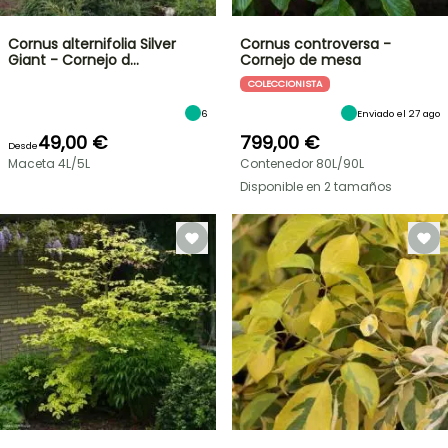
Cornus alternifolia Silver
Cornus controversa -
Giant - Cornejo d…
Cornejo de mesa
COLECCIONISTA
6
Enviado el 27 ago
49,00 €
799,00 €
Desde
Maceta 4L/5L
Contenedor 80L/90L
Disponible en 2 tamaños