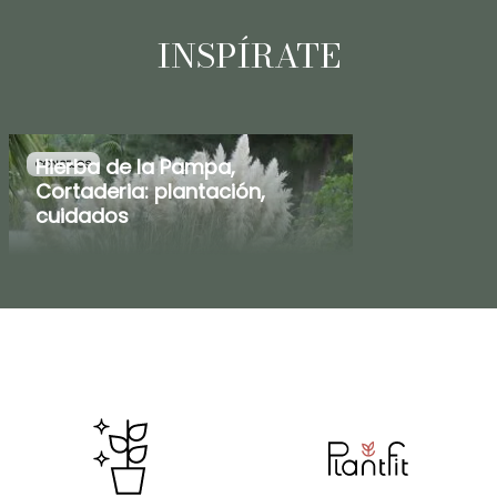
INSPÍRATE
Hierba de la Pampa,
CONSEJOS
Cortaderia: plantación,
cuidados