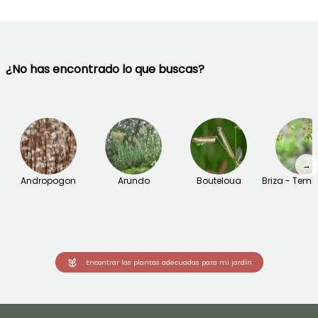
¿No has encontrado lo que buscas?
→
Andropogon
Arundo
Bouteloua
Briza - Temb
Encontrar las plantas adecuadas para mi jardín