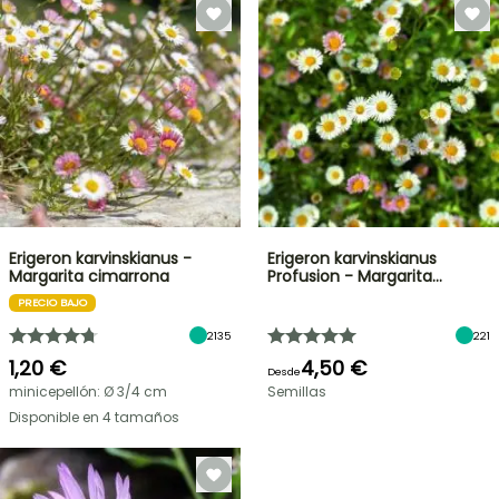
Erigeron karvinskianus -
Erigeron karvinskianus
Margarita cimarrona
Profusion - Margarita…
PRECIO BAJO
2135
221
1,20 €
4,50 €
Desde
minicepellón: Ø 3/4 cm
Semillas
Disponible en 4 tamaños