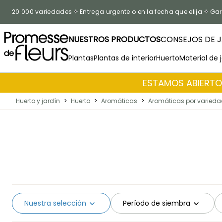
Ir al contenido
20 000 variedades
Entrega urgente o en la fecha que elija
Gar
NUESTROS PRODUCTOS
CONSEJOS DE J
Plantas
Plantas de interior
Huerto
Material de 
ESTAMOS ABIERTOS
Huerto y jardín
>
Huerto
>
Aromáticas
>
Aromáticas por varied
Nuestra selección
Período de siembra