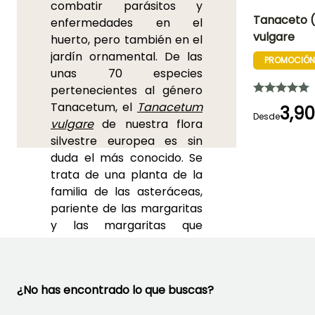
combatir parásitos y
Tanaceto 
enfermedades en el
vulgare
huerto, pero también en el
Dificultad de
jardín ornamental. De las
cultivo
PROMOCIÓN
Principiante
unas 70 especies
pertenecientes al género
Tanacetum, el
Tanacetum
3,9
Desde
vulgare
de nuestra flora
Mejor periodo de
silvestre europea es sin
plantación
Marzo a Juni
duda el más conocido. Se
trata de una planta de la
familia de las asteráceas,
pariente de las margaritas
y las margaritas que
comparte con ellas sus
flores organizadas en
capitules, compuestas por
¿No has encontrado lo que buscas?
una corona de ligulas que
rodean un centro amarillo.