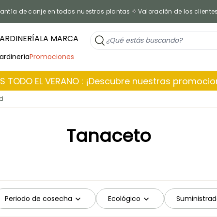
antía de canje en todas nuestras plantas
Valoración de los cliente
ARDINERÍA
LA MARCA
jardinería
Promociones
 TODO EL VERANO : ¡Descubre nuestras promoci
ad
Tanaceto
Periodo de cosecha
Ecológico
Suministrad