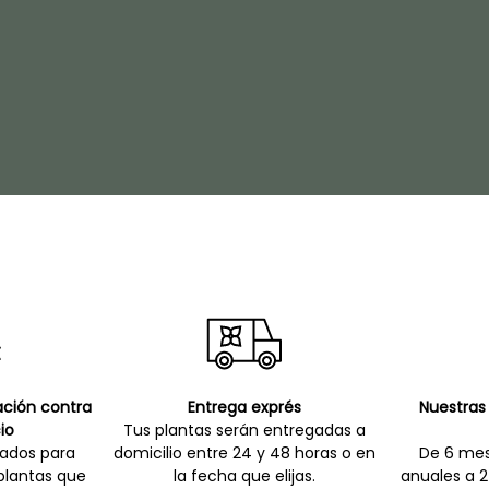
cación contra
Entrega exprés
Nuestras 
io
Tus plantas serán entregadas a
zados para
domicilio entre 24 y 48 horas o en
De 6 mes
 plantas que
la fecha que elijas.
anuales a 2