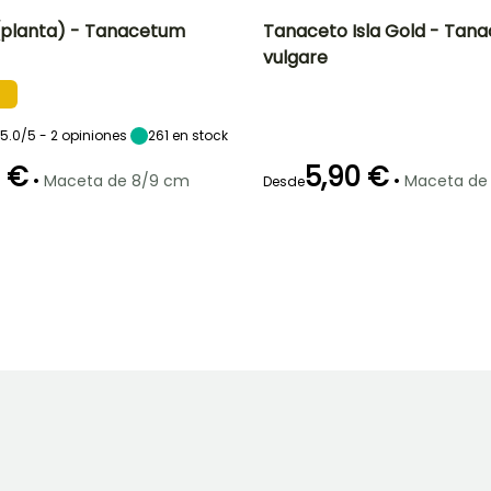
(planta) - Tanacetum
Tanaceto Isla Gold - Tan
vulgare
Altura en la
Exposición
Altura en la
Anchura en la
madurez
madurez
madurez
Sol,
80 cm
50 cm
40 cm
Semisombra
5.0/5 - 2 opiniones
261
en stock
0 €
5,90 €
•
•
Maceta de 8/9 cm
Maceta de
Desde
Tamaño de la
Periodo de cosecha
Periodo de floración
Periodo de
hortaliza
plantación
razonable
o
Mediano
Abril a Junio,
Julio a Octubre
Febrero a Abril,
Septiembre
Septiembre a
Noviembre