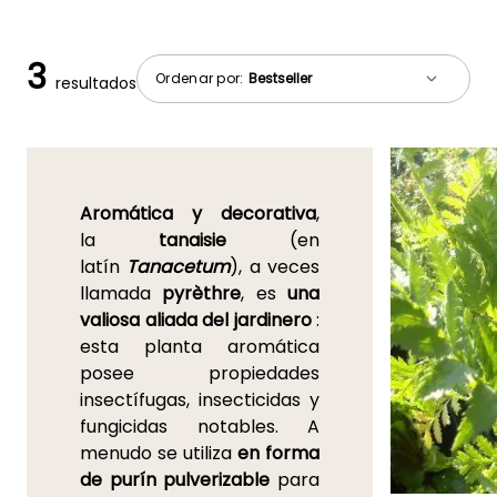
3
Ordenar por:
resultados
Aromática y decorativa
,
la
tanaisie
(en
latín
Tanacetum
), a veces
llamada
pyrèthre
, es
una
valiosa aliada del jardinero
:
esta planta aromática
posee propiedades
insectífugas, insecticidas y
fungicidas notables. A
menudo se utiliza
en forma
de purín pulverizable
para