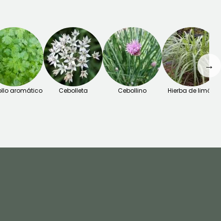
→
follo aromático
Cebolleta
Cebollino
Hierba de limón