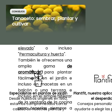
desheredado en el jardín.
Encuentre una gran
cantidad de consejos
CONSEJOS
Tanaceto: sembrar, plantar y
prácticos en nuestros
cultivar
archivos 'huerto': "
La
siembra de las
aromáticas
", "
La rotación
de cultivos
", "
Huerto
elevado
" o incluso
"
Permacultura y huerto
".
También le ofrecemos una
amplia gama
de
aromáticas
para plantar
fácilmente en el jardín e
incluso en macetas en un
balcón o una terraza, e
Especialistas en plantas de jardín
Plantfit, nuestra apli
incluso en el simple alféizar
Desde nuestros orígenes en 1950,
el desperdic
de la ventana de la cocina
estamos comprometidos con la
Consejos personali
para tenerlas siempre a
calidad de nuestras plantas y
ayudarte a elegir las