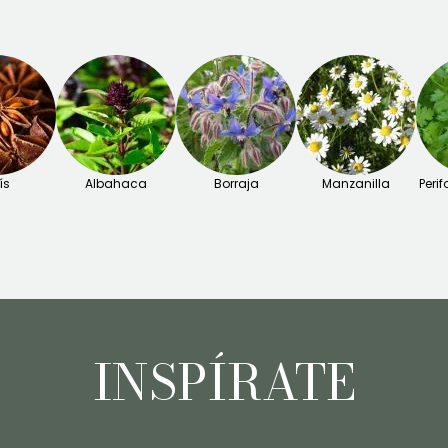
ís
Albahaca
Borraja
Manzanilla
Peri
INSPÍRATE