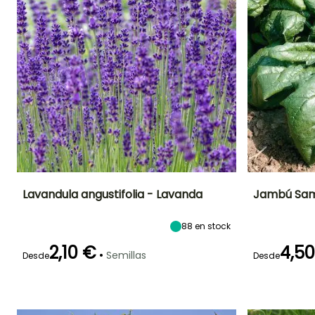
Lavandula angustifolia - Lavanda
Jambú Sam
Dificultad de
Altura en la
Período de siembra
Dificultad de
88
en stock
cultivo
madurez
cultivo
Principiante
60 cm
Principiante
Febrero a Mayo
2,10 €
4,5
•
Semillas
Desde
Desde
Germinación
Método de siembra
Periodo de cosecha