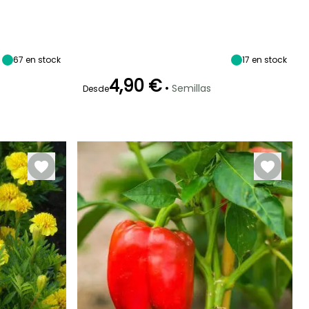
eríodo de siembra
Periodo de floración
Altura en la
Exposición
madurez
Sol
70 cm
Marzo a Mayo
Julio a
Septiembre
67
en stock
17
en stock
4,90 €
•
Semillas
Desde
eriodo de cosecha
Germinación
Método de siembra
10e días
Siembra a
Junio a Julio
cubierto