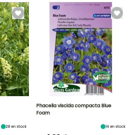
Phacelia viscida compacta Blue
Foam
Exposición
Periodo de floración
Altura en la
Exposición
madurez
Sol
Sol
25 cm
28
en stock
14
en stock
Junio a
Septiembre