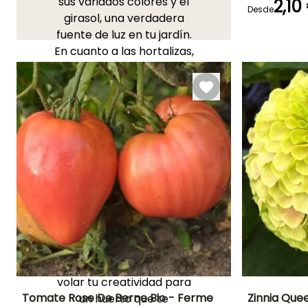
sus variados colores y el
2,10
Desde
girasol, una verdadera
fuente de luz en tu jardín.
Germinación
En cuanto a las hortalizas,
14e días
los tomates cherry son
perfectos para una
cosecha sabrosa y las
zanahorias añaden un
toque de frescura a tus
platos. Pero eso no es todo,
ya que puedes refinar tu
elección teniendo en
cuenta tu tipo de suelo, la
exposición al sol, o el estilo
de parterre que tienes en
mente. Ven a descubrir
nuestras semillas y deja
volar tu creatividad para
Tomate Rose De Berne Bio - Ferme
Zinnia Que
un huerto que te