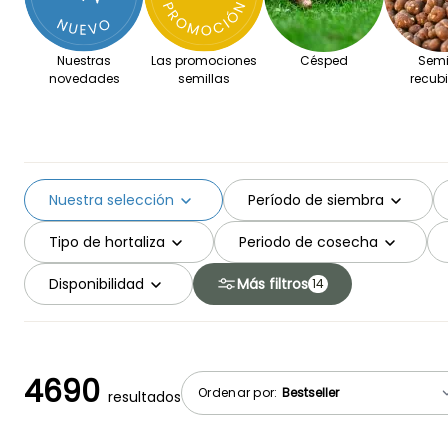
Nuestras
Las promociones
Césped
Semi
novedades
semillas
recubi
Nuestra selección
Período de siembra
Tipo de hortaliza
Periodo de cosecha
Disponibilidad
Más filtros
14
4690
Ordenar por:
resultados