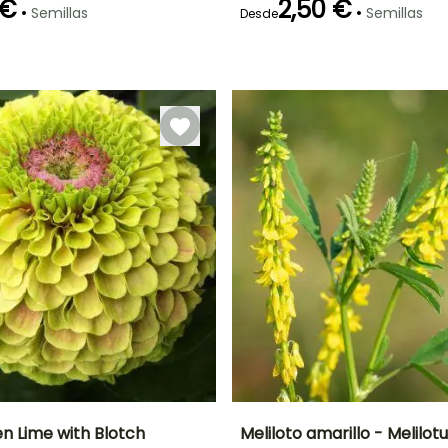
 €
2,50 €
•
•
Semillas
Semillas
Desde
Método de siembra
Periodo de cosecha
Siembra a
Germinación
Método de siembra
cubierto,
15e días
Siembra sin
Julio a
Siembra bajo
protección
Noviembre
cubierta
calefactada
en Lime with Blotch
Meliloto amarillo - Melilotus