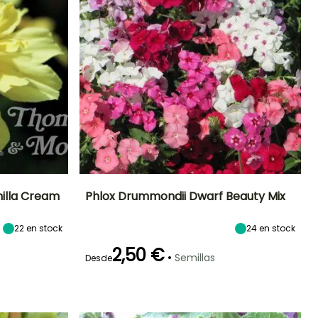
nilla Cream
Phlox Drummondii Dwarf Beauty Mix
Exposición
Periodo de floración
Altura en la
Exposición
22
en stock
24
en stock
madurez
Sol,
Sol
25 cm
Semisombra
Junio a Agosto
2,50 €
•
Semillas
Desde
Germinación