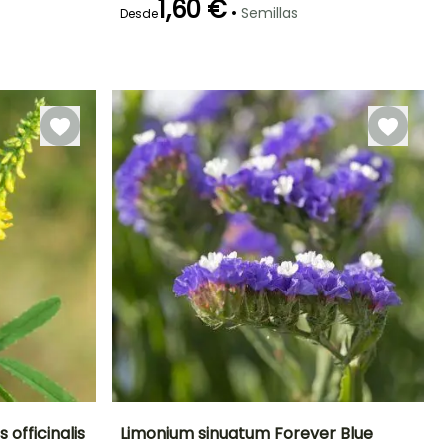
1,60 €
•
Semillas
Desde
Germinación
14e días
 officinalis
Limonium sinuatum Forever Blue