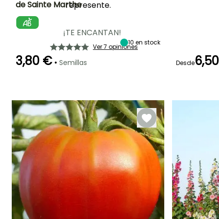
de Sainte Marthe
represente.
Dificultad de
Altura en la
Período de siembra
Periodo de floraci
cultivo
madurez
Principiante
1.50 m
Marzo a Abril
Julio a Octubr
¡TE ENCANTAN!
10
en stock
Ver 7 opiniones
3,80 €
6,5
•
Semillas
Desde
Germinación
Método de siembra
Periodo de cosecha
Germinación
14e días
Siembra a
14e días
cubierto,
Junio a
Siembra bajo
Septiembre
cubierta
calefactada