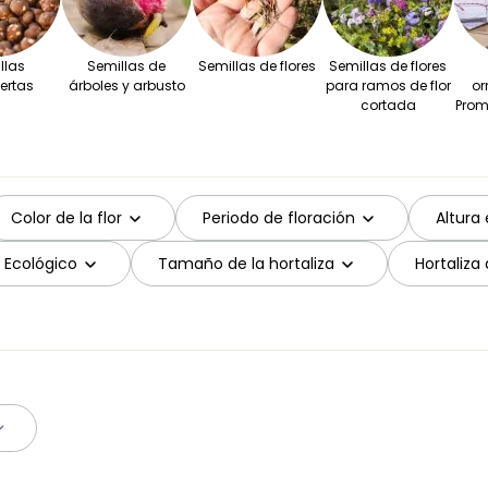
llas
Semillas de
Semillas de flores
Semillas de flores
ertas
árboles y arbusto
para ramos de flor
or
cortada
Prom
Color de la flor
Periodo de floración
Altura
Ecológico
Tamaño de la hortaliza
Hortaliza