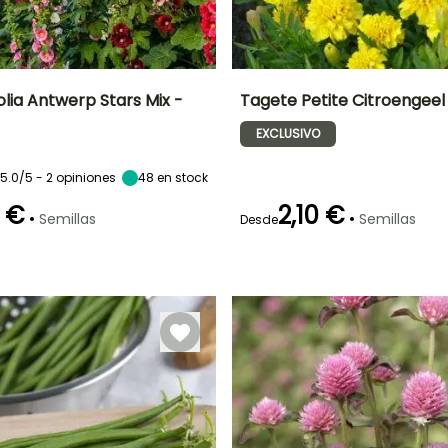
folia Antwerp Stars Mix -
Tagete Petite Citroengeel
EXCLUSIVO
ón
Altura en la
Exposición
Periodo de floración
Altura en la
madurez
madurez
Sol
1.50 m
25 cm
o
Junio a
5.0/5 - 2 opiniones
48
en stock
Octubre
 €
2,10 €
•
•
Semillas
Semillas
Desde
Germinación
16e días