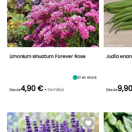
Limonium sinuatum Forever Rose
Judía enana
Periodo de floración
Altura en la
Exposición
Dificultad de
madurez
cultivo
Sol
70 cm
Principiante
Julio a
31
en stock
Septiembre
4,90 €
9,9
•
Semillas
Desde
Desde
Germinación
Germinación
Método de siembra
14e días
10e días
Siembra a
cubierto