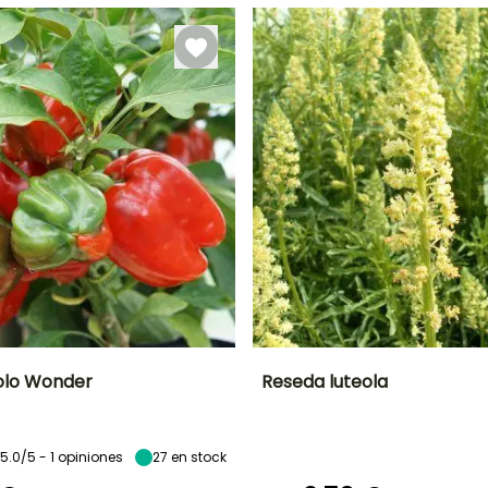
olo Wonder
Reseda luteola
Altura en la
Período de siembra
Periodo de floración
Altura en la
madurez
madurez
80 cm
1.25 m
5.0/5 - 1 opiniones
27
en stock
Febrero a Mayo
Junio a
Octubre