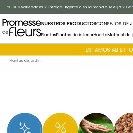
Ir al contenido
20 000 variedades
Entrega urgente o en la fecha que elija
Gar
NUESTROS PRODUCTOS
CONSEJOS DE J
Plantas
Plantas de interior
Huerto
Material de 
ESTAMOS ABIERTOS
Plantas de jardín