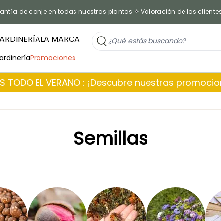
antía de canje en todas nuestras plantas
Valoración de los cliente
ARDINERÍA
LA MARCA
jardinería
Promociones
 TODO EL VERANO : ¡Descubre nuestras promoci
Semillas