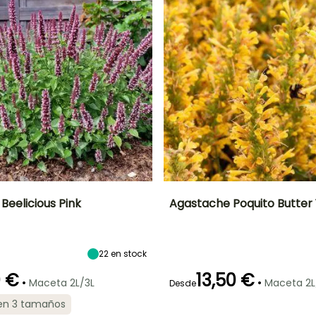
Beelicious Pink
Agastache Poquito Butter 
Anchura en la
Exposición
Altura en la
Anchura en la
madurez
madurez
madurez
Sol
50 cm
30 cm
40 cm
22
en stock
0 €
13,50 €
•
•
Maceta 2L/3L
Maceta 2L
Desde
 en 3 tamaños
ón
Periodo de
Rusticidad
Periodo de floración
Periodo de