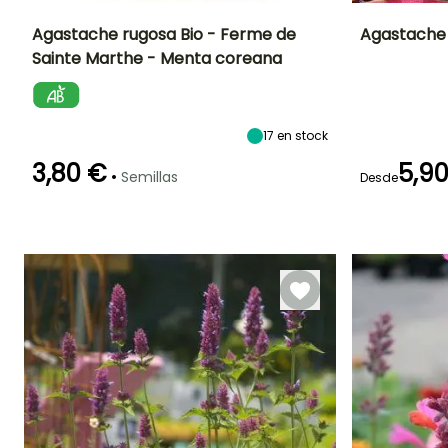
Agastache rugosa Bio - Ferme de
Agastache
Sainte Marthe - Menta coreana
Dificultad de
Altura en la
Período de siembra
Altura en la
cultivo
madurez
madurez
Principiante
70 cm
45 cm
Febrero a Abril
17
en stock
3,80 €
5,9
•
Semillas
Desde
Periodo de floraci
Germinación
Método de siembra
Periodo de cosecha
12e días
Siembra sin
protección,
Junio a
Mayo a
Siembra a
Octubre
Noviembre
cubierto