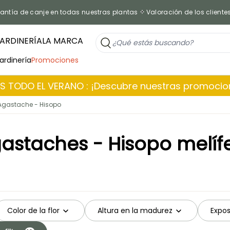
antía de canje en todas nuestras plantas
Valoración de los cliente
ARDINERÍA
LA MARCA
jardinería
Promociones
 TODO EL VERANO : ¡Descubre nuestras promoci
Agastache - Hisopo
astaches - Hisopo melíf
Color de la flor
Altura en la madurez
Expos