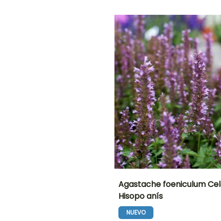
plantación
plantación
Hasta -15°C
razonable
razonable
e
Junio a
Marzo a Junio,
Marzo a Abril,
Septiembre
Septiembre a
Septiembre a
Octubre
Octubre
O
NTO
IÓN
!
Agastache foeniculum Cel
Hisopo anís
Altura en la
Anchura en la
madurez
madurez
NUEVO
65 cm
55 cm