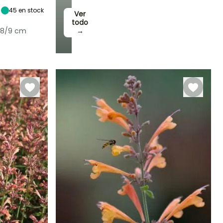
45
en stock
Ver
todo
 8/9 cm
→
Rusticidad
Hasta -15°C