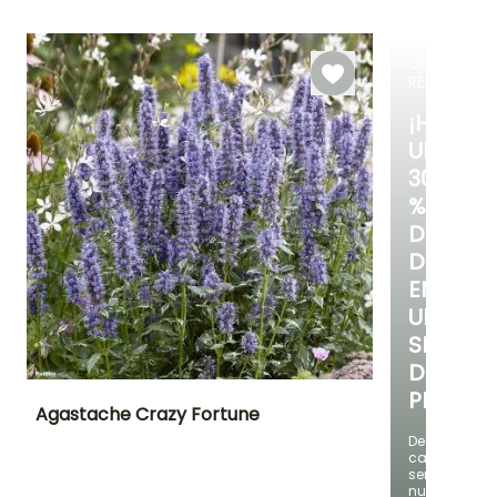
plantación
Hasta -15°C
razonable
Julio a Octubre
Julio a Octubr
Marzo a Junio,
Septiembre a
OFERTA
Octubre
RELÁMPAG
¡HASTA
UN
30
%
DE
DESCUE
EN
UNA
SELECC
DE
PLANTAS
Agastache Crazy Fortune
Descubre
cada
Altura en la
Anchura en la
Exposición
madurez
madurez
semana
Sol
75 cm
50 cm
nuevas