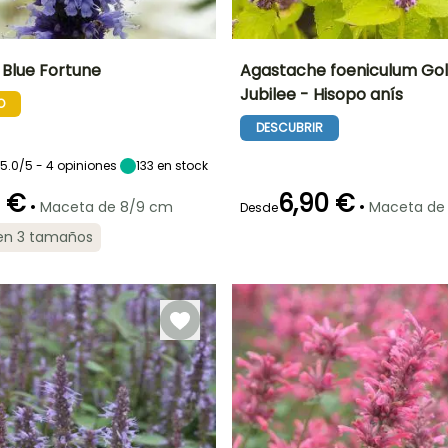
Blue Fortune
Agastache foeniculum Go
Jubilee - Hisopo anís
O
Anchura en la
Exposición
Altura en la
Anchura en la
madurez
madurez
madurez
Sol
DESCUBRIR
30 cm
1.20 m
30 cm
5.0/5 - 4 opiniones
133
en stock
0 €
6,90 €
•
•
Maceta de 8/9 cm
Maceta de
Desde
ón
Periodo de
Rusticidad
Periodo de floración
Periodo de
 en 3 tamaños
plantación
Hasta -15°C
plantación
razonable
razonable
Julio a
Marzo a Mayo,
Marzo a Junio
Septiembre
Septiembre a
Noviembre