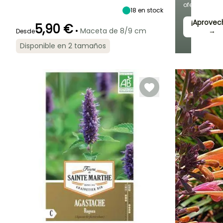
ofertas
18
en stock
¡Aprovec
5,90 €
•
Maceta de 8/9 cm
→
Desde
Periodo de floración
Periodo de
Rusticidad
Disponible en 2 tamaños
plantación
Hasta -15°C
razonable
Julio a
Marzo a Mayo,
Septiembre
Septiembre a
Noviembre