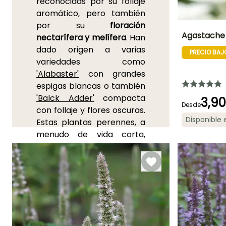
reconocidas por su follaje
aromático, pero también
por su
floración
Agastache 
nectarífera y melífera
. Han
dado origen a varias
PRECIO BAJ
Altura en la
variedades como
madurez
80 cm
'Alabaster'
con grandes
espigas blancas o también
'Balck Adder'
compacta
3,9
Desde
con follaje y flores oscuras.
Periodo de floraci
Disponible
Estas plantas perennes, a
Julio a
menudo de vida corta,
Septiembre
pertenecen a la misma
familia que la menta y la
salvia. Con un follaje
aromático, ofrecen una
floración muy larga
que se
extiende desde junio hasta
las primeras heladas para