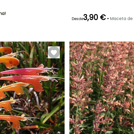
ha!
3,90 €
•
Maceta de
Desde
Periodo de floración
Periodo de
plantación
razonable
Julio a Octubre
Marzo a Mayo,
Septiembre a
Noviembre