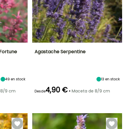
Fortune
Agastache Serpentine
Exposición
Altura en la
Anchura en la
Exposición
madurez
madurez
Sol
Sol
1.50 m
90 cm
49
en stock
13
en stock
4,90 €
•
 8/9 cm
Maceta de 8/9 cm
Desde
Rusticidad
Periodo de floración
Periodo de
Rusticidad
plantación
Hasta -12°C
Hasta -12°C
razonable
Julio a
Marzo a Junio,
Septiembre
Septiembre a
Octubre