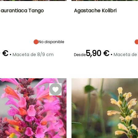
 aurantiaca Tango
Agastache Kolibri
Anchura en la
Exposición
Altura en la
Anchura en la
madurez
madurez
madurez
Sol,
45 cm
60 cm
50 cm
Semisombra
No disponible
0 €
5,90 €
•
•
Maceta de 8/9 cm
Maceta de
Desde
Periodo de floración
Periodo de
ón
Periodo de
Rusticidad
plantación
plantación
Hasta -15°C
razonable
razonable
Julio a
Marzo a Junio,
Marzo a Abril,
Septiembre
Septiembre a
Septiembre a
Octubre
Octubre