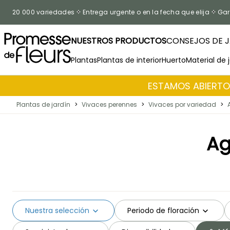
Ir al contenido
20 000 variedades
Entrega urgente o en la fecha que elija
Gar
NUESTROS PRODUCTOS
CONSEJOS DE J
Plantas
Plantas de interior
Huerto
Material de 
ESTAMOS ABIERTOS
Plantas de jardín
>
Vivaces perennes
>
Vivaces por variedad
>
Ag
Nuestra selección
Periodo de floración