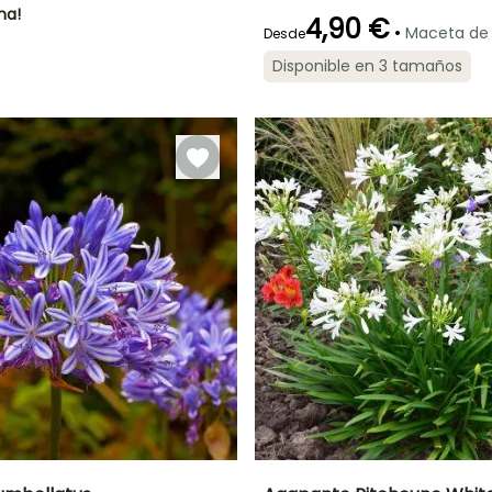
ha!
4,90 €
•
Maceta de
Desde
Disponible en 3 tamaños
Periodo de floración
Periodo de
plantación
razonable
Julio a Agosto
Marzo a Junio