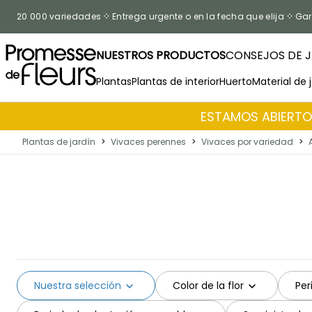
Ir al contenido
20 000 variedades
Entrega urgente o en la fecha que elija
Gar
NUESTROS PRODUCTOS
CONSEJOS DE J
Plantas
Plantas de interior
Huerto
Material de 
ESTAMOS ABIERTOS
Plantas de jardín
>
Vivaces perennes
>
Vivaces por variedad
>
Nuestra selección
Color de la flor
Per