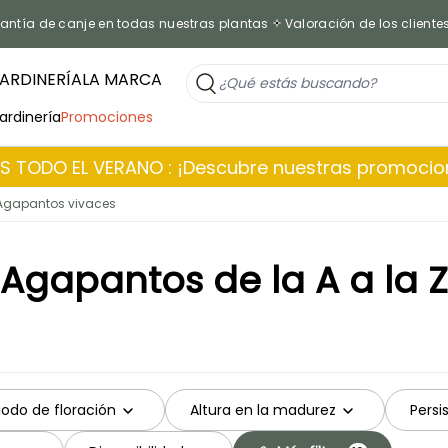
antía de canje en todas nuestras plantas
Valoración de los cliente
ARDINERÍA
LA MARCA
jardinería
Promociones
 TODO EL VERANO : ¡Descubre nuestras promoci
Agapantos vivaces
Agapantos de la A a la Z
iodo de floración
Altura en la madurez
Persi