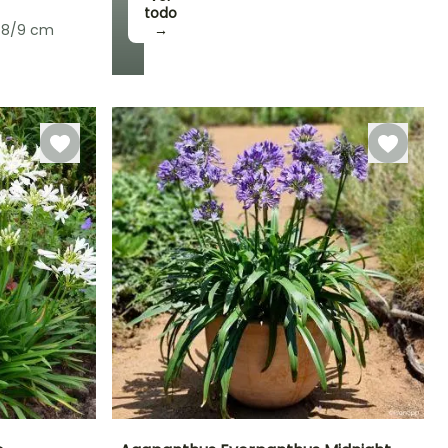
todo
 8/9 cm
→
Rusticidad
Hasta -9,5°C