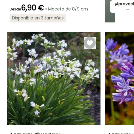
¡Aprovec
6,90 €
•
Maceta de 8/9 cm
→
Desde
Disponible en 3 tamaños
Periodo de floración
Periodo de
Rusticidad
plantación
Hasta -12°C
razonable
Julio a Agosto
Marzo a Mayo