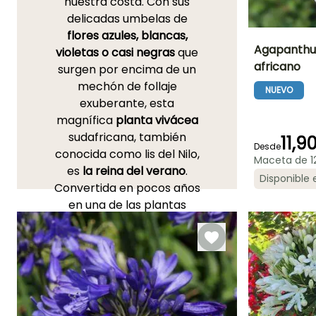
nuestra costa. Con sus
delicadas umbelas de
flores azules, blancas,
Agapanthus 
violetas o casi negras
que
africano
surgen por encima de un
Altura en la
mechón de follaje
madurez
NUEVO
70 cm
exuberante, esta
magnífica
planta vivácea
sudafricana, también
11,9
Desde
conocida como lis del Nilo,
Maceta de 1
Periodo de floraci
es
la reina del verano
.
Disponible
Junio a
Convertida en pocos años
Septiembre
en una de las plantas
favoritas de los paisajistas,
la Lirio africano se adapta a
todos los estilos de jardín:
contemporáneo,
mediterráneo, romántico o
de inspiración naturalista,