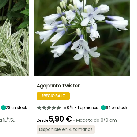
Agapanto Twister
PRECIO BAJO
Exposición
Altura en la
Anchura en la
Exposición
madurez
madurez
Sol
Sol
60 cm
50 cm
28
en stock
5.0/5 - 1 opiniones
64
en stock
5,90 €
•
1L/1,5L
Maceta de 8/9 cm
Desde
Disponible en 4 tamaños
Rusticidad
Periodo de floración
Periodo de
Rusticidad
plantación