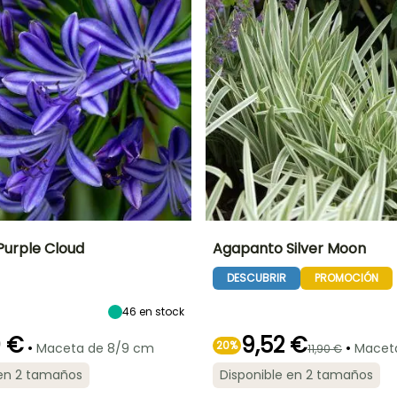
urple Cloud
Agapanto Silver Moon
DESCUBRIR
PROMOCIÓN
Anchura en la
Exposición
Altura en la
Anchura en la
madurez
madurez
madurez
Sol
70 cm
70 cm
40 cm
46
en stock
0 €
9,52 €
•
20%
•
Maceta de 8/9 cm
Maceta 
11,90 €
 en 2 tamaños
Disponible en 2 tamaños
ón
Periodo de
Rusticidad
Periodo de floración
Periodo de
plantación
plantación