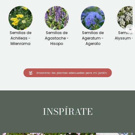
→
Semillas de
Semillas de
Semillas de
Semillas
Achilleas -
Agastache -
Ageratum -
Alyssum - 
Milenrama
Hisopo
Agerato
Encontrar las plantas adecuadas para mi jardín
INSPÍRATE