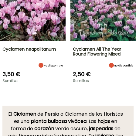
Cyclamen neapolitanum
Cyclamen All The Year
Round Flowering Mixed
No disponible
No disponible
3,50 €
2,50 €
Semillas
Semillas
El
Ciclamen
de Persia o Ciclamen de los floristas
es una
planta bulbosa
vivácea
. Las
hojas
en
forma de
corazón
verde oscuro,
jaspeadas
de
gris, tienen un interés decorativo. En
invierno
, las