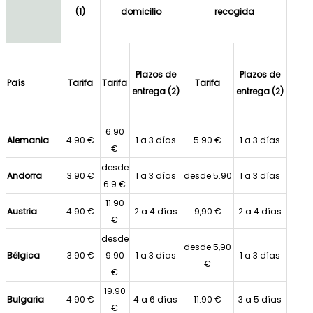
(1)
domicilio
recogida
Plazos de
Plazos de
País
Tarifa
Tarifa
Tarifa
entrega (2)
entrega (2)
6.90
Alemania
4.90 €
1 a 3 días
5.90 €
1 a 3 días
€
desde
Andorra
3.90 €
1 a 3 días
desde 5.90
1 a 3 días
6.9 €
11.90
Austria
4.90 €
2 a 4 días
9,90 €
2 a 4 días
€
desde
desde 5,90
Bélgica
3.90 €
9.90
1 a 3 días
1 a 3 días
€
€
19.90
Bulgaria
4.90 €
4 a 6 días
11.90 €
3 a 5 días
€