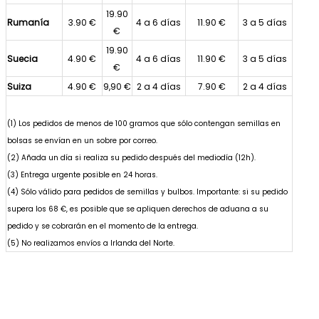
19.90
Rumanía
3.90 €
4 a 6 días
11.90 €
3 a 5 días
€
19.90
Suecia
4.90 €
4 a 6 días
11.90 €
3 a 5 días
€
Suiza
4.90 €
9,90 €
2 a 4 días
7.90 €
2 a 4 días
(1) Los pedidos de menos de 100 gramos que sólo contengan semillas en
bolsas se envían en un sobre por correo.
(2) Añada un día si realiza su pedido después del mediodía (12h).
(3) Entrega urgente posible en 24 horas.
(4) Sólo válido para pedidos de semillas y bulbos. Importante: si su pedido
supera los 68 €, es posible que se apliquen derechos de aduana a su
pedido y se cobrarán en el momento de la entrega.
(5) No realizamos envíos a Irlanda del Norte.