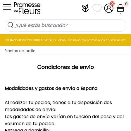
Ir al contenido
0
Plantfit
Mis listas de favo
Mi cuenta
Cesta
0
ESTAMOS ABIERTOS TODO EL VERANO : ¡Descubre nuestras promociones del momento!
Plantas de jardín
Condiciones de envío
Modalidades y gastos de
envío a España
Al realizar tu pedido, tienes a tu disposición dos
modalidades de envío.
Los gastos de envío varían en función del peso y del
volumen de tu pedido.
Entrega a domicilio: