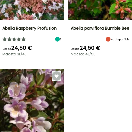
Abelia Raspberry Profusion
Abelia parviflora Bumble Bee
7
No disponible
24,50 €
24,50 €
Desde
Desde
Maceta 3L/4L
Maceta 4L/5L