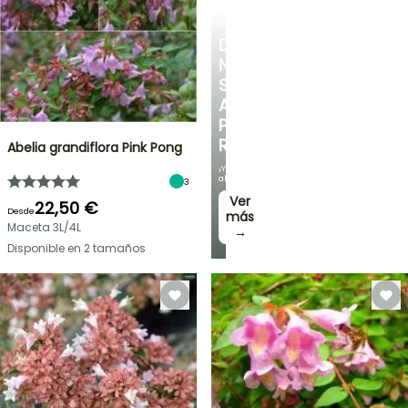
ARBUSTOS
DESCUBRE
NUESTRA
SELECCIÓN
A
PRECIOS
REDUCIDOS
Abelia grandiflora Pink Pong
¡Y
ahorra!
3
Ver
22,50 €
Desde
más
Maceta 3L/4L
→
Disponible en 2 tamaños