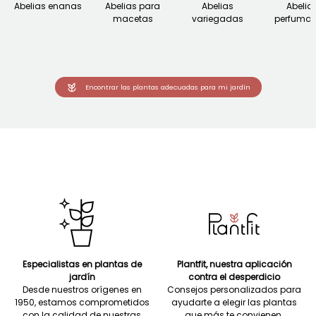
Abelias enanas
Abelias para
Abelias
Abelia
macetas
variegadas
perfuma
Encontrar las plantas adecuadas para mi jardín
Especialistas en plantas de
Plantfit, nuestra aplicación
jardín
contra el desperdicio
Desde nuestros orígenes en
Consejos personalizados para
1950, estamos comprometidos
ayudarte a elegir las plantas
con la calidad de nuestras
que más te convienen.