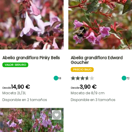
Abelia grandiflora Pinky Bells
Abelia grandiflora Edward
Goucher
VALOR SEGURO
PRECIO BAJO
18
72
14,90 €
3,90 €
Desde
Desde
Maceta 2L/3L
Maceta de 8/9 cm
Disponible en 2 tamaños
Disponible en 3 tamaños