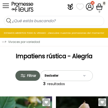
Ir al contenido
0
Plantfit
Mis listas de favo
Mi cuenta
Cesta
0
ESTAMOS ABIERTOS TODO EL VERANO : ¡Descubre nuestras promociones del momento!
⋯
>
Vivaces por variedad
Impatiens rústica - Alegría
Filtrar
3
resultados