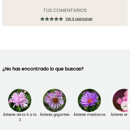
TUS COMENTARIOS
Ver 4 opiniones
¿No has encontrado lo que buscas?
→
Ásteres de la A a la
Ásteres gigantes
Ásteres medianos
Ásteres e
Z