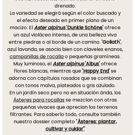
drenado.
La variedad se elegirá según el color buscado y
el efecto deseado en primer plano de un
macizo. El
Aster alpinus
'Dunkle Schöne'
ofrece
un azul violáceo intenso, de una belleza viva
entre piedras o al borde de un camino.
'Goliath'
,
azul lavanda, se asocia bien con claveles enanos,
campanillas de rocalla
o pequeñas gramíneas.
Muy luminoso, el
Aster alpinus
'Albus'
ofrece
flores blancas, mientras que
'Happy End'
se
adorna con capítulos rosados que se combinan
con tonos malva, plateados o gris azulado.
En un jardín seco pero no en situación árida, los
Ásteres para rocallas
se mezclan con otras
pequeñas vivaces que aprecian los terrenos
filtrantes. Para saberlo todo, consulte también
nuestro dossier completo "
Ásteres: plantar,
cultivar y cuidar"