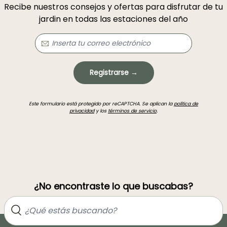
Recibe nuestros consejos y ofertas para disfrutar de tu
jardin en todas las estaciones del año
Registrarse →
Este formulario está protegido por reCAPTCHA. Se aplican la
política de
privacidad
y los
términos de servicio
.
¿No encontraste lo que buscabas?