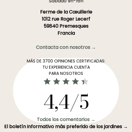
Sábado 9h-16h
Ferme de la Cœuillerie
1012 rue Roger Lecerf
59840 Premesques
Francia
Contacta con nosotros →
MÁS DE 3700 OPINIONES CERTIFICADAS:
TU EXPERIENCIA CUENTA
PARA NOSOTROS
4,4/5
Todos los comentarios →
El boletín informativo más preferido de los jardines →