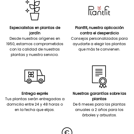
Especialistas en plantas de
Plantfit, nuestra aplicación
jardín
contra el desperdicio
Desde nuestros orígenes en
Consejos personalizados para
1950, estamos comprometidos
ayudarte a elegir las plantas
con la calidad de nuestras
que más te convienen.
plantas y nuestro servicio.
Entrega exprés
Nuestras garantías sobre las
Tus plantas serán entregadas a
plantas
domicilio entre 24 y 48 horas o
De 6 meses para las plantas
en la fecha que elijas.
anuales a 2 años para los
árboles y arbustos.