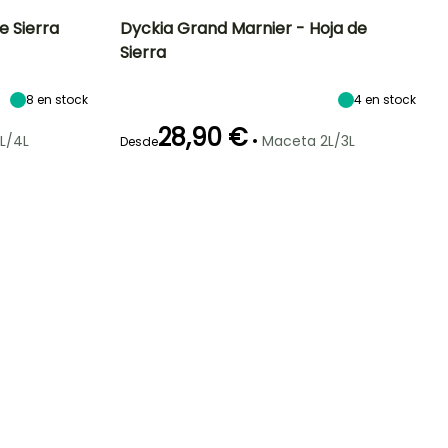
e Sierra
Dyckia Grand Marnier - Hoja de
Sierra
Exposición
Altura en la
Anchura en la
Exposición
madurez
madurez
Sol
Sol
25 cm
30 cm
8
en stock
4
en stock
28,90 €
•
L/4L
Maceta 2L/3L
Desde
Rusticidad
Periodo de floración
Periodo de
Rusticidad
plantación
Hasta -6,5°C
Hasta -4°C
razonable
Julio
Marzo a Junio,
Septiembre a
Octubre