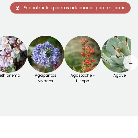
Encontrar las plantas adecuadas para mi jardín
→
ethionema
Agapantos
Agastache -
Agave
vivaces
Hisopo