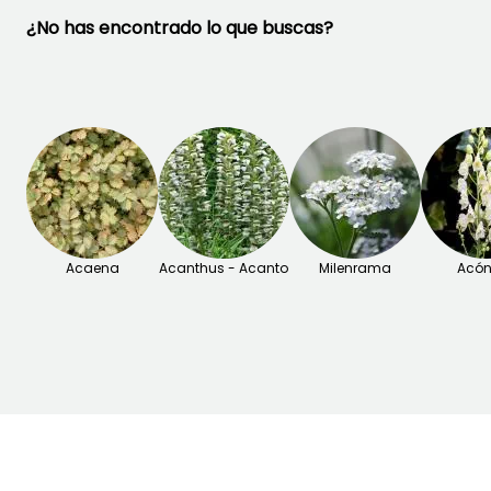
Para más información,
consulte nuestro artículo
¿No has encontrado lo que buscas?
"Mangave: Plantar, cultivar
y cuidar"
¡TE ENCANTAN!
Ver 1 opiniones
Acaena
Acanthus - Acanto
Milenrama
Acón