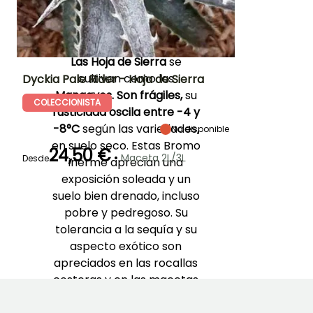
tonos rojizos,
especialmente marcados
a pleno sol.
Las Hoja de Sierra
se
cultivan como las
Dyckia Pale Rider - Hoja de Sierra
Mangaves
. Son frágiles,
su
COLECCIONISTA
Altura en la
Anchura en la
Exposición
rusticidad oscila entre -4 y
madurez
madurez
Sol
35 cm
35 cm
-8°C
según las variedades,
No disponible
en suelo seco. Estas Bromo
24,50 €
•
Maceta 2L/3L
Desde
inerme aprecian una
exposición soleada y un
Periodo de floración
Periodo de
Rusticidad
suelo bien drenado, incluso
plantación
Hasta -6,5°C
razonable
Julio a Agosto
pobre y pedregoso. Su
Marzo a Junio,
tolerancia a la sequía y su
Septiembre a
Octubre
aspecto exótico son
apreciados en las rocallas
costeras y en las macetas
decorativas.