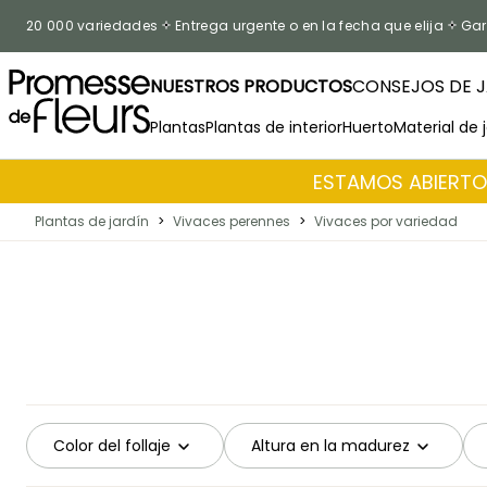
Ir al contenido
20 000 variedades
Entrega urgente o en la fecha que elija
Gar
NUESTROS PRODUCTOS
CONSEJOS DE J
Plantas
Plantas de interior
Huerto
Material de 
ESTAMOS ABIERTOS
Plantas de jardín
>
Vivaces perennes
>
Vivaces por variedad
Color del follaje
Altura en la madurez