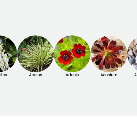
itos
Acorus
Adonis
Aeonium
A