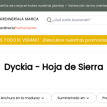
antía de canje en todas nuestras plantas
Valoración de los cliente
ARDINERÍA
LA MARCA
jardinería
Promociones
 TODO EL VERANO : ¡Descubre nuestras promoci
Dyckia - Hoja de Sierra
Anchura en la madurez
Suministrado en
Pr