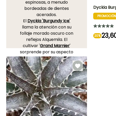
espinosas, a menudo
Dyckia Burg
bordeadas de dientes
acerados.
PROMOCIÓN
Altura en la
El
Dyckia 'Burgundy Ice'
madurez
30 cm
llama la atención con su
follaje morado oscuro con
23,6
20%
reflejos Alquemila. El
cultivar '
Grand Marnier
'
Periodo de floraci
sorprende por su aspecto
Julio a Agost
de estrella de mar
Alquemila.
'Pâle Rider'
forma una roseta en tonos
gris lavanda, 'Keswick'
ofrece un follaje verde
brillante, adornado con
márgenes dentados
decorativos. En cuanto al
Dyckia 'Cherry Cola',
seduce por sus intensos