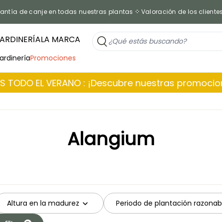
antía de canje en todas nuestras plantas
Valoración de los cliente
ARDINERÍA
LA MARCA
jardinería
Promociones
 TODO EL VERANO : ¡Descubre nuestras promoci
Alangium
Altura en la madurez
Periodo de plantación razonab