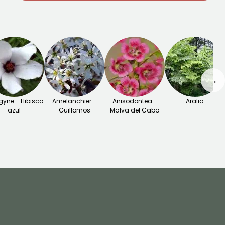
→
gyne - Hibisco
Amelanchier -
Anisodontea -
Aralia
azul
Guillomos
Malva del Cabo