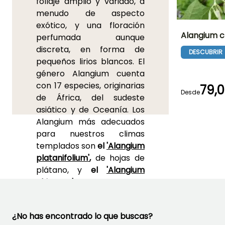
follaje amplio y variado, a
menudo de aspecto
exótico, y una floración
Alangium c
perfumada aunque
discreta, en forma de
DESCUBRIR
Altura en la
pequeños lirios blancos. El
madurez
5 m
género Alangium cuenta
con 17 especies, originarias
79,
Desde
de África, del sudeste
asiático y de Oceanía. Los
Periodo de floraci
Alangium más adecuados
Julio a Agost
para nuestros climas
templados son
el
'Alangium
platanifolium'
,
de hojas de
plátano, y
el
'Alangium
chinense'
,
un viajero
extraordinario distribuido
desde África Oriental hasta
¿No has encontrado lo que buscas?
Japón, desde el Himalaya