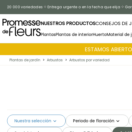
Ir al contenido
20 000 variedades
Entrega urgente o en la fecha que elija
Gar
NUESTROS PRODUCTOS
CONSEJOS DE J
Plantas
Plantas de interior
Huerto
Material de 
ESTAMOS ABIERTOS
Plantas de jardín
>
Arbustos
>
Arbustos por variedad
Nuestra selección
Periodo de floración