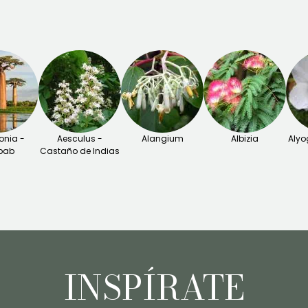
nia -
Aesculus -
Alangium
Albizia
Alyo
bab
Castaño de Indias
INSPÍRATE