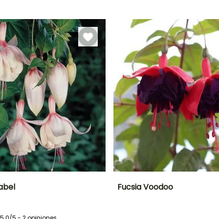
ón
Periodo de
Rusticidad
Periodo de floración
Periodo de
plantación
plantación
Hasta -15°C
razonable
razonable
Junio a
Febrero a Abril
Febrero a Abril,
Octubre
Septiembre a
Octubre
abel
Fucsia Voodoo
Anchura en la
Exposición
Altura en la
Anchura en la
madurez
madurez
madurez
Sol,
5.0/5 - 2 opiniones