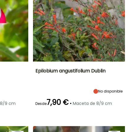
Epilobium angustifolium Dublin
Exposición
Altura en la
Anchura en la
Exposición
madurez
madurez
Semisombra,
Sol
35 cm
50 cm
No disponible
Sombra
7,90 €
•
 8/9 cm
Maceta de 8/9 cm
Desde
Periodo de floración
Periodo de
Rusticidad
Rusticidad
plantación
Hasta -12°C
Hasta -15°C
razonable
Julio a Octubre
Febrero a Abril,