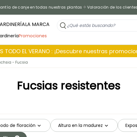
antía de canje en todas nuestras plantas
Valoración de los cliente
ARDINERÍA
LA MARCA
jardinería
Promociones
 TODO EL VERANO : ¡Descubre nuestras promoci
uchsia - Fucsia
Fucsias resistentes
iodo de floración
Altura en la madurez
Expos