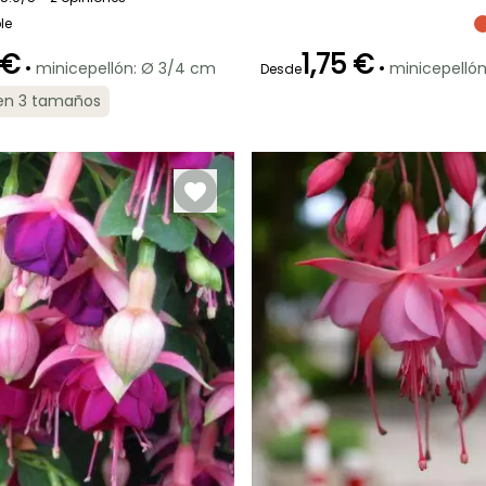
30 cm
40 cm
25 cm
Semisombra,
Sombra
le
 €
1,75 €
•
•
minicepellón: Ø 3/4 cm
minicepelló
Desde
 en 3 tamaños
ón
Periodo de
Rusticidad
Periodo de floración
Periodo de
plantación
plantación
Hasta -12°C
razonable
razonable
Junio a
Marzo a Mayo
Marzo a Mayo
Octubre