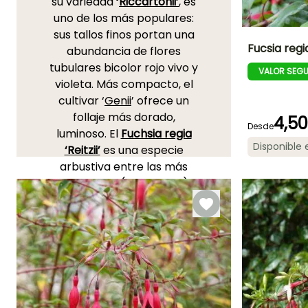
su variedad
‘
Riccartonii’
, es
uno de los más populares:
sus tallos finos portan una
Fucsia regia
abundancia de flores
tubulares bicolor rojo vivo y
VALOR SEG
Altura en la
violeta. Más compacto, el
madurez
1.25 m
cultivar ‘
Genii
’ ofrece un
follaje más dorado,
4,5
Desde
luminoso. El
Fuchsia regia
Disponible
‘Reitzii’
es una especie
Periodo de floraci
arbustiva entre las más
Agosto a
resistentes (-10 a -12°C)
.
Noviembre
Planta vigorosa casi
trepadora, ofrece una
larga floración bicolor. El
Fuchsia ‘Alice Hoffman’
es
una variedad antigua
apreciada por su nivel de
floración, sus flores en