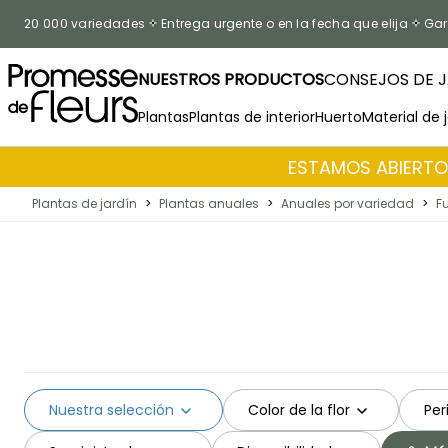
Ir al contenido
20 000 variedades
Entrega urgente o en la fecha que elija
Gar
NUESTROS PRODUCTOS
CONSEJOS DE J
Plantas
Plantas de interior
Huerto
Material de 
ESTAMOS ABIERTOS
Plantas de jardín
>
Plantas anuales
>
Anuales por variedad
>
F
Nuestra selección
Color de la flor
Per