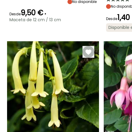
70 cm
50 cm
50 cm
No disponible
No disponib
9,50 €
•
Desde
1,40
Desde
Maceta de 12 cm / 13 cm
Periodo de floración
Periodo de
Rusticidad
Disponible
plantación
Hasta -12°C
Periodo de floraci
razonable
Junio a
Febrero a Mayo
Octubre
Junio a
Octubre