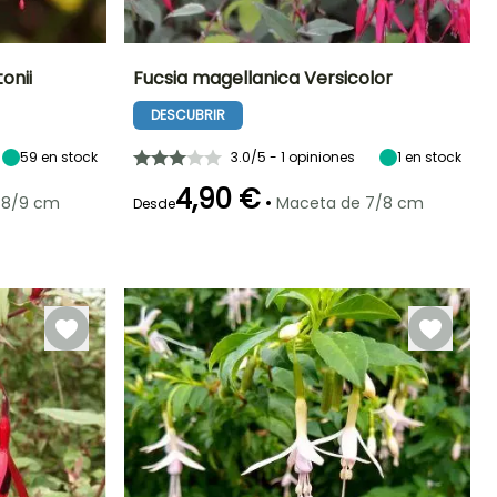
onii
Fucsia magellanica Versicolor
DESCUBRIR
Exposición
Altura en la
Exposición
Periodo de floración
madurez
Sol,
Semisombra,
1 m
Semisombra
Sombra
59
en stock
3.0/5 - 1 opiniones
Julio a Octubre
1
en stock
4,90 €
•
 8/9 cm
Maceta de 7/8 cm
Desde
Rusticidad
Periodo de
Rusticidad
plantación
Hasta -12°C
Hasta -15°C
razonable
Marzo a Junio