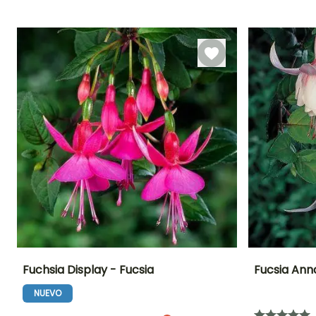
Periodo de floración
Periodo de
Rusticidad
Periodo de floraci
plantación
Hasta -15°C
razonable
Junio a
Junio a
Febrero a Abril
Octubre
Octubre
Fuchsia Display - Fucsia
Fucsia Ann
NUEVO
Altura en la
Anchura en la
Exposición
Altura en la
madurez
madurez
madurez
Semisombra