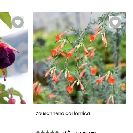
Rusticidad
Periodo de floración
Periodo de
Rusticidad
plantación
Hasta -12°C
Hasta -15°C
razonable
Agosto a
Febrero a Abril,
Noviembre
Septiembre a
Octubre
Zauschneria californica
Exposición
Altura en la
Anchura en la
Exposición
madurez
madurez
Sol,
Sol
5.0/5 - 2 opiniones