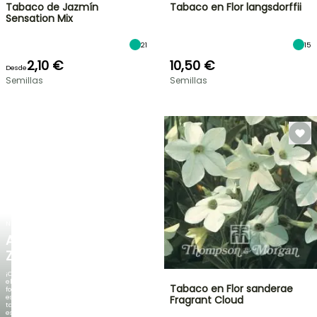
Tabaco de Jazmín
Tabaco en Flor langsdorffii
Sensation Mix
21
15
2,10 €
10,50 €
Desde
Semillas
Semillas
NUEVO
AGAPANTHUS
ZAMBEZI
¡Cuando
el
Tabaco en Flor sanderae
follaje
es
Fragrant Cloud
tan
espectacular