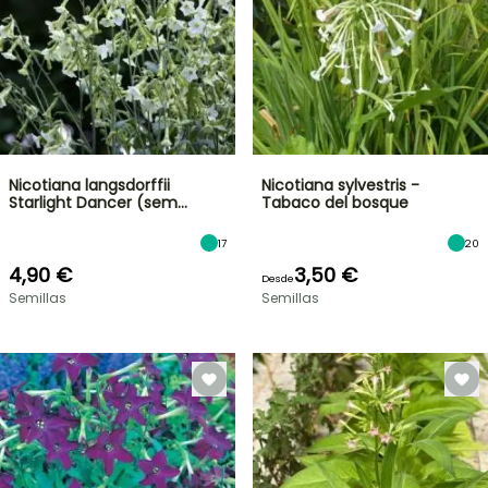
Nicotiana langsdorffii
Nicotiana sylvestris -
Starlight Dancer (sem…
Tabaco del bosque
17
20
4,90 €
3,50 €
Desde
Semillas
Semillas
OFERTA
RELÁMPAGO
¡HASTA
UN
30