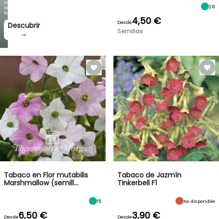
como
28
la
floración!
4,50 €
Desde
Descubrir
Semillas
→
Tabaco en Flor mutabilis
Tabaco de Jazmín
Marshmallow (semill…
Tinkerbell F1
15
No disponible
6,50 €
3,90 €
Desde
Desde