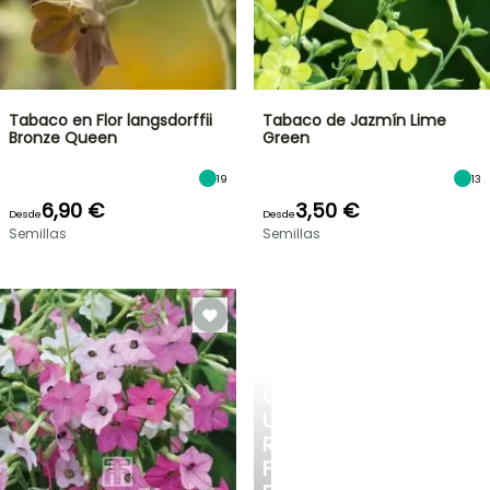
Tabaco en Flor langsdorffii
Tabaco de Jazmín Lime
Bronze Queen
Green
19
13
6,90 €
3,50 €
Desde
Desde
Semillas
Semillas
CREA
UN
RINCÓN
FRESCO