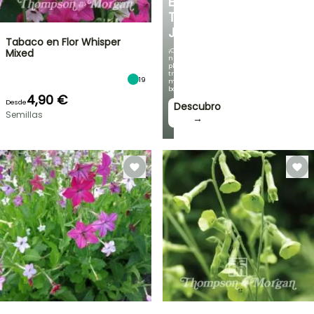
EN
TU
JARDÍN
Tabaco en Flor Whisper
¡Con
Mixed
nuestras
plantas
trepadoras
19
más
bonitas!
4,90 €
Desde
Descubro
Semillas
→