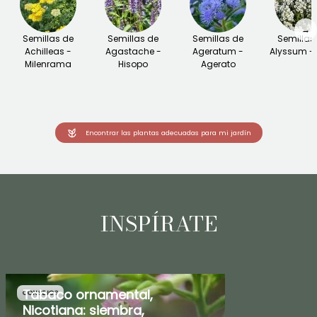
→
Semillas de
Semillas de
Semillas de
Semillas
Achilleas -
Agastache -
Ageratum -
Alyssum - 
Milenrama
Hisopo
Agerato
Encontrar las plantas adecuadas para mi jardín
INSPÍRATE
Tabaco ornamental,
CONSEJOS
Nicotiana: siembra,