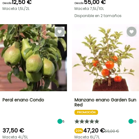
12,50 €
55,00 €
Desde
Desde
Maceta 1,5L/2L
Maceta 7,5L/10L
Disponible en 2 tamaños
Peral enano Condo
Manzano enano Garden Sun
Red
PROMOCIÓN
5
15
37,50 €
47,20 €
59,00 €
20%
Maceta 4L/5L
Maceta 6L/7L