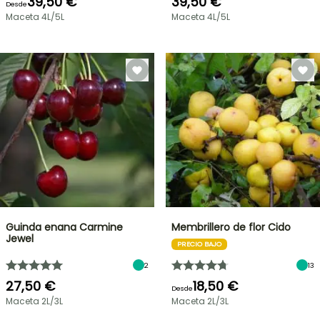
39,50 €
39,50 €
Desde
Maceta 4L/5L
Maceta 4L/5L
Guinda enana Carmine
Membrillero de flor Cido
Jewel
PRECIO BAJO
2
13
27,50 €
18,50 €
Desde
Maceta 2L/3L
Maceta 2L/3L