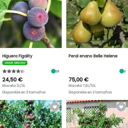
Higuera Figality
Peral enano Belle Helene
VALOR SEGURO
25
3
24,50 €
75,00 €
Maceta 2L/3L
Maceta 7,5L/10L
Disponible en 3 tamaños
Disponible en 2 tamaños