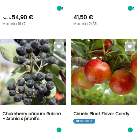
3
2
54,90 €
41,50 €
Desde
Maceta 6L/7L
Maceta 2L/3L
Chokeberry púrpura Rubina
Ciruelo Pluot Flavor Candy
- Aronia x prunifo…
DESCUBRIR
8
3