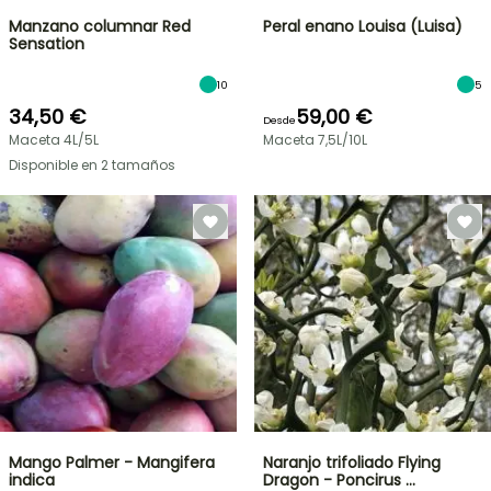
Manzano columnar Red
Peral enano Louisa (Luisa)
Sensation
10
5
34,50 €
59,00 €
Desde
Maceta 4L/5L
Maceta 7,5L/10L
Disponible en 2 tamaños
Mango Palmer - Mangifera
Naranjo trifoliado Flying
indica
Dragon - Poncirus …