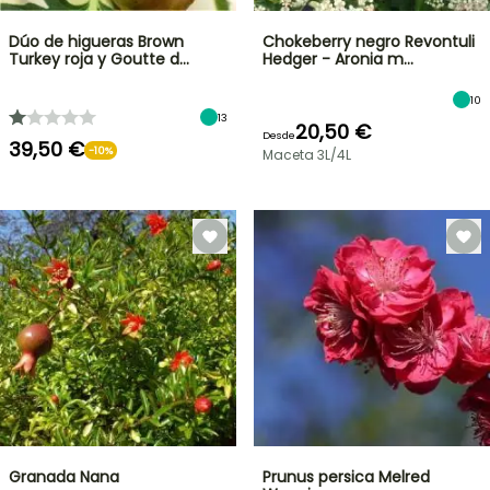
Dúo de higueras Brown
Chokeberry negro Revontuli
Turkey roja y Goutte d…
Hedger - Aronia m…
10
13
20,50 €
Desde
39,50 €
-10%
Maceta 3L/4L
Granada Nana
Prunus persica Melred