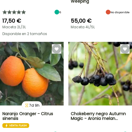
Weeping
6
No disponible
17,50 €
55,00 €
Maceta 2L/3L
Maceta 4L/5L
Disponible en 2 tamaños
7
d
9
h
Naranjo Oranger - Citrus
Chokeberry negro Autumn
sinensis
Magic - Aronia melan…
VENTA FLASH