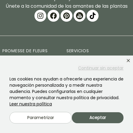
Únete a la comunidad de los amantes de las plantas
PROMESSE DE FLEURS
SERVICIOS
La marca
Preparación de pedidos
Continuar sin aceptar
Nuestra historia
Entregas
Las cookies nos ayudan a ofrecerle una experiencia de
navegación personalizada y a medir nuestra
Nuestras plantas
Garantía de las plantas
audiencia. Puedes configurarlas en cualquier
Nuestros compromisos
Pago seguro
momento y consultar nuestra política de privacidad.
Leer nuestra política
Nuestros valores
Plantfit
Parametrizar
Aceptar
Responsabilidad social
Pedido sin plástico
Reclutamiento
Nuestras cestas anti-