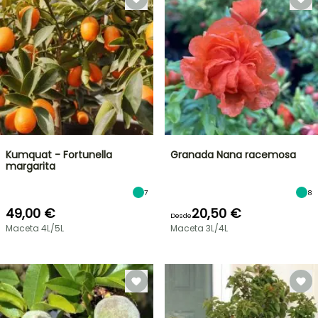
Kumquat - Fortunella
Granada Nana racemosa
margarita
7
8
49,00 €
20,50 €
Desde
Maceta 4L/5L
Maceta 3L/4L