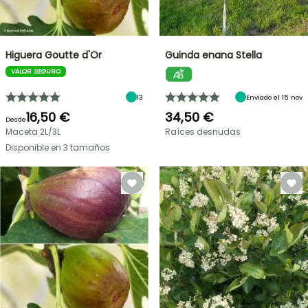
Higuera Goutte d'Or
Guinda enana Stella
VALOR SEGURO
13
Enviado el 15 nov
16,50 €
34,50 €
Desde
Maceta 2L/3L
Raíces desnudas
Disponible en 3 tamaños