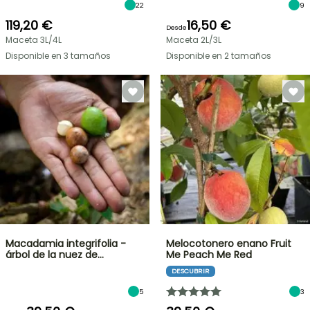
22
9
119,20 €
16,50 €
Desde
Maceta 3L/4L
Maceta 2L/3L
Disponible en 3 tamaños
Disponible en 2 tamaños
Macadamia integrifolia -
Melocotonero enano Fruit
árbol de la nuez de…
Me Peach Me Red
DESCUBRIR
5
3