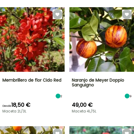
Membrillero de flor Cido Red
Naranjo de Meyer Doppio
Sanguigno
2
9
18,50 €
49,00 €
Desde
Maceta 2L/3L
Maceta 4L/5L