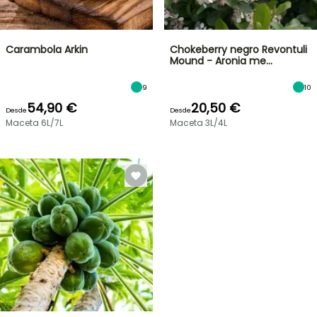
Carambola Arkin
Chokeberry negro Revontuli
Mound - Aronia me…
9
10
54,90 €
20,50 €
Desde
Desde
Maceta 6L/7L
Maceta 3L/4L