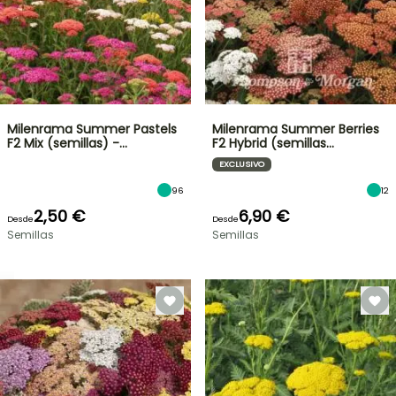
Milenrama Summer Pastels
Milenrama Summer Berries
F2 Mix (semillas) -…
F2 Hybrid (semillas…
EXCLUSIVO
96
12
2,50 €
6,90 €
Desde
Desde
Semillas
Semillas
OFERTA
RELÁMPAGO
¡HASTA
UN
30
%
BULBOS
DE
DE