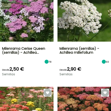
Milenrama Cerise Queen
Milenrama (semillas) -
(semillas) - Achillea…
Achillea millefolium
78
93
2,50 €
2,90 €
Desde
Desde
Semillas
Semillas