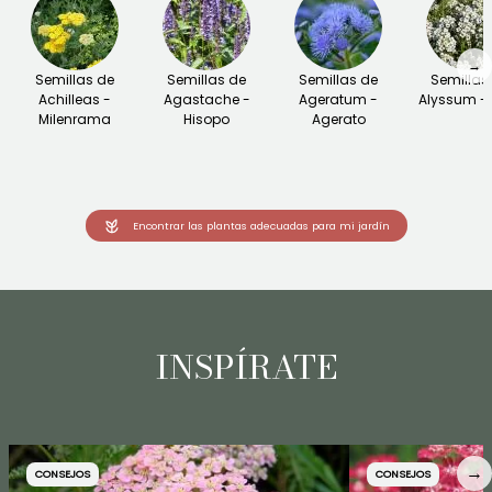
→
Semillas de
Semillas de
Semillas de
Semillas
Achilleas -
Agastache -
Ageratum -
Alyssum - 
Milenrama
Hisopo
Agerato
Encontrar las plantas adecuadas para mi jardín
INSPÍRATE
→
CONSEJOS
CONSEJOS