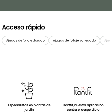
Acceso rápido
Ajugas de follaje dorado
Ajugas de follaje variegado
Ajuga
→
Especialistas en plantas de
Plantfit, nuestra aplicación
jardín
contra el desperdicio