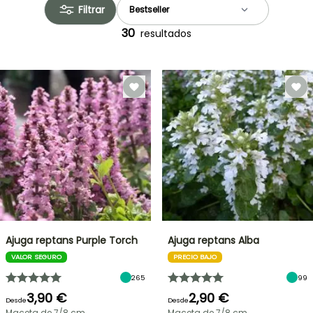
Filtrar
30
resultados
Ajuga reptans Purple Torch
Ajuga reptans Alba
VALOR SEGURO
PRECIO BAJO
265
99
3,90 €
2,90 €
Desde
Desde
Maceta de 7/8 cm
Maceta de 7/8 cm