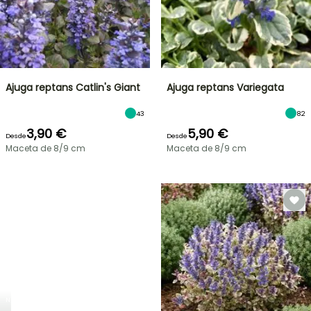
Ajuga reptans Catlin's Giant
Ajuga reptans Variegata
43
82
3,90 €
5,90 €
Desde
Desde
Maceta de 8/9 cm
Maceta de 8/9 cm
NUEVO