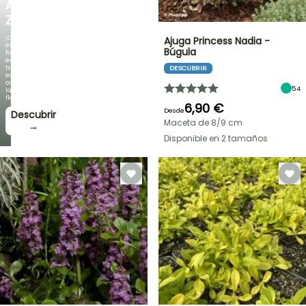
AGAPANTHUS
ZAMBEZI
¡Cuando
Ajuga Princess Nadia -
el
Búgula
follaje
es
tan
DESCUBRIR
espectacular
como
54
la
floración!
6,90 €
Desde
Descubrir
Maceta de 8/9 cm
→
Disponible en 2 tamaños