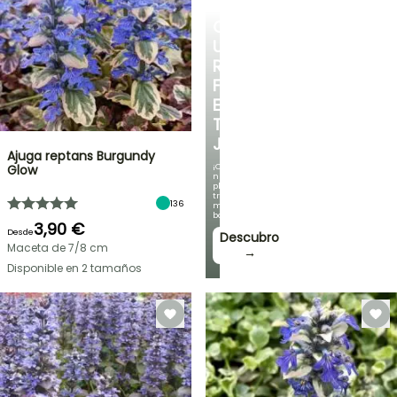
CREA
UN
RINCÓN
FRESCO
EN
TU
JARDÍN
Ajuga reptans Burgundy
¡Con
Glow
nuestras
plantas
trepadoras
136
más
bonitas!
3,90 €
Desde
Descubro
Maceta de 7/8 cm
→
Disponible en 2 tamaños