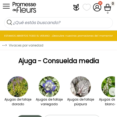
Ir al contenido
0
Plantfit
Mis listas de favo
Mi cuenta
Cesta
0
ESTAMOS ABIERTOS TODO EL VERANO : ¡Descubre nuestras promociones del momento!
⋯
>
Vivaces por variedad
Ajuga - Consuelda media
→
Ajugas de follaje
Ajugas de follaje
Ajugas de follaje
Ajugas de f
dorado
variegado
púrpura
blanca