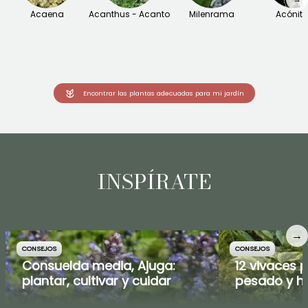
Acaena
Acanthus - Acanto
Milenrama
Acónit
Encontrar las plantas adecuadas para mi jardín
INSPÍRATE
→
CONSEJOS
CONSEJOS
Consuelda media, Ajuga:
12 vivaces 
plantar, cultivar y cuidar
pesado y 