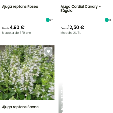
Ajuga reptans Rosea
Ajuga Cordial Canary -
Búgula
47
13
4,90 €
12,50 €
Desde
Desde
Maceta de 8/9 cm
Maceta 2L/3L
PLANTFIT
CONSEJOS
PERSONALIZADOS
PARA
Ajuga reptans Sanne
SU