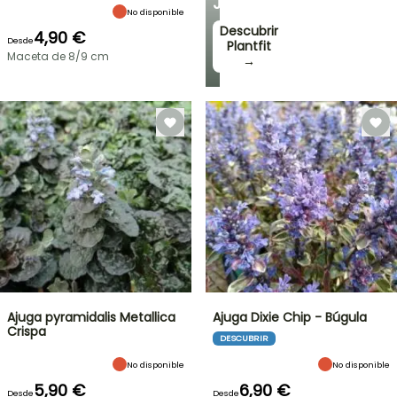
JARDÍN
No disponible
Descubrir
4,90 €
Desde
Plantfit
Maceta de 8/9 cm
→
Ajuga pyramidalis Metallica
Ajuga Dixie Chip - Búgula
Crispa
DESCUBRIR
No disponible
No disponible
5,90 €
6,90 €
Desde
Desde