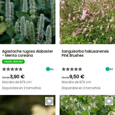
Agastache rugosa Alabaster
Sanguisorba hakusanensis
- Menta coreana
Pink Brushes
VALOR SEGURO
84
93
3,90 €
9,50 €
Desde
Desde
Maceta de 8/9 cm
Maceta de 8/9 cm
Disponible en 2 tamaños
Disponible en 2 tamaños