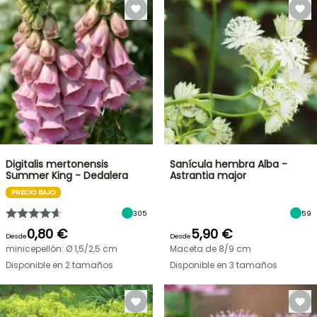
Digitalis mertonensis
Sanícula hembra Alba -
Summer King - Dedalera
Astrantia major
PRECIO BAJO
305
59
0,80 €
5,90 €
Desde
Desde
minicepellón: Ø 1,5/2,5 cm
Maceta de 8/9 cm
Disponible en 2 tamaños
Disponible en 3 tamaños