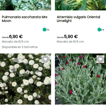
Pulmonaria saccharata Mrs
Artemisia vulgaris Oriental
Moon
Limelight
34
24
6,90 €
5,90 €
Desde
Desde
Maceta de 8/9 cm
Maceta de 8/9 cm
Disponible en 3 tamaños