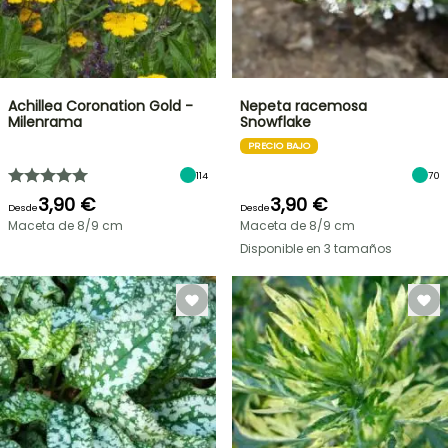
Achillea Coronation Gold -
Nepeta racemosa
Milenrama
Snowflake
PRECIO BAJO
114
70
3,90 €
3,90 €
Desde
Desde
Maceta de 8/9 cm
Maceta de 8/9 cm
Disponible en 3 tamaños