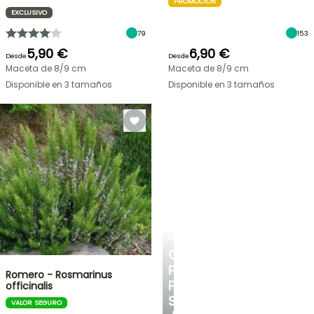
PROMOCIÓN
EXCLUSIVO
79
153
5,90 €
6,90 €
Desde
Desde
Maceta de 8/9 cm
Maceta de 8/9 cm
Disponible en 3 tamaños
Disponible en 3 tamaños
PLANTFIT
CONSEJOS
PERSONALIZADOS
Romero - Rosmarinus
PARA
officinalis
SU
VALOR SEGURO