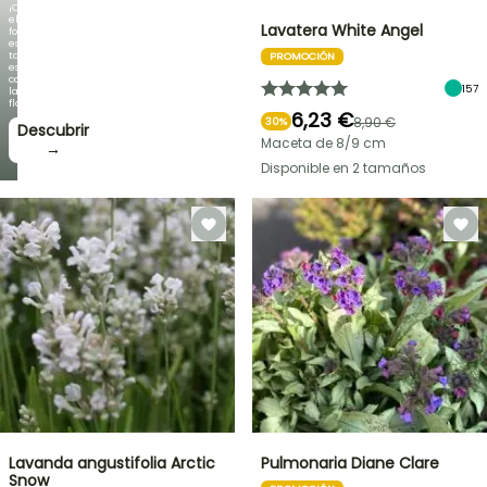
¡Cuando
el
Lavatera White Angel
follaje
es
tan
PROMOCIÓN
espectacular
como
157
la
floración!
6,23 €
8,90 €
30%
Descubrir
Maceta de 8/9 cm
→
Disponible en 2 tamaños
Lavanda angustifolia Arctic
Pulmonaria Diane Clare
Snow