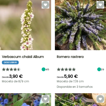
Verbascum chaixii Album
Romero rastrero
DESCUBRIR
415
29
3,90 €
5,90 €
Desde
Desde
Maceta de 8/9 cm
Maceta de 7/8 cm
Disponible en 3 tamaños