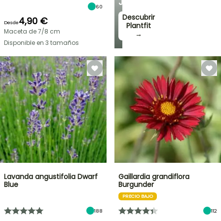
JARDÍN
60
Descubrir
4,90 €
Desde
Plantfit
Maceta de 7/8 cm
→
Disponible en 3 tamaños
Lavanda angustifolia Dwarf
Gaillardia grandiflora
Blue
Burgunder
PRECIO BAJO
188
112