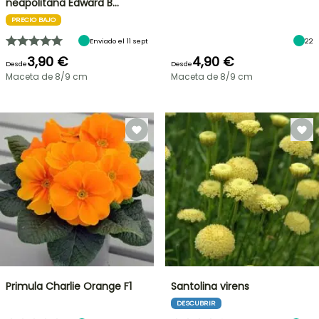
neapolitana Edward B…
PRECIO BAJO
Enviado el 11 sept
22
3,90 €
4,90 €
Desde
Desde
Maceta de 8/9 cm
Maceta de 8/9 cm
Primula Charlie Orange F1
Santolina virens
DESCUBRIR