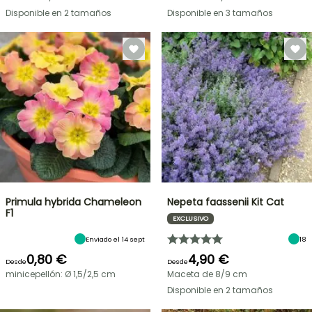
Disponible en 2 tamaños
Disponible en 3 tamaños
Primula hybrida Chameleon
Nepeta faassenii Kit Cat
F1
EXCLUSIVO
Enviado el 14 sept
18
0,80 €
4,90 €
Desde
Desde
minicepellón: Ø 1,5/2,5 cm
Maceta de 8/9 cm
Disponible en 2 tamaños