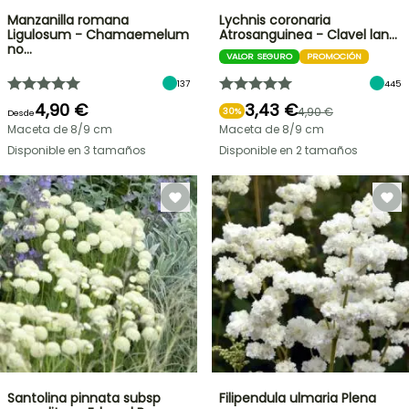
Manzanilla romana
Lychnis coronaria
Ligulosum - Chamaemelum
Atrosanguinea - Clavel lan…
no…
VALOR SEGURO
PROMOCIÓN
137
445
4,90 €
3,43 €
4,90 €
30%
Desde
Maceta de 8/9 cm
Maceta de 8/9 cm
Disponible en 3 tamaños
Disponible en 2 tamaños
Santolina pinnata subsp
Filipendula ulmaria Plena