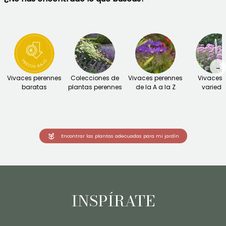
→
Vivaces perennes
Colecciones de
Vivaces perennes
Vivaces 
baratas
plantas perennes
de la A a la Z
varied
Encontrar las plantas adecuadas para mi jardín
INSPÍRATE