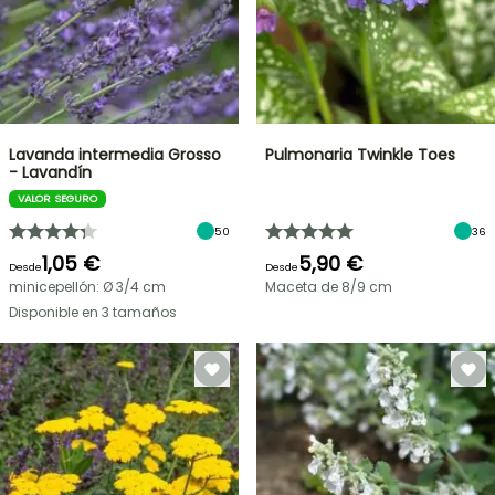
Lavanda intermedia Grosso
Pulmonaria Twinkle Toes
- Lavandín
VALOR SEGURO
50
36
1,05 €
5,90 €
Desde
Desde
minicepellón: Ø 3/4 cm
Maceta de 8/9 cm
Disponible en 3 tamaños