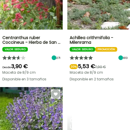
Centranthus ruber
Achillea crithmifolia -
Coccineus - Hierba de San …
Milenrama
VALOR SEGURO
VALOR SEGURO
PROMOCIÓN
271
813
3,90 €
5,53 €
7,90 €
30%
Desde
Maceta de 8/9 cm
Maceta de 8/9 cm
Disponible en 3 tamaños
Disponible en 2 tamaños
CREA
UN