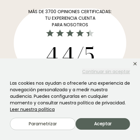
MÁS DE 3700 OPINIONES CERTIFICADAS:
TU EXPERIENCIA CUENTA
PARA NOSOTROS
4,4/5
Continuar sin aceptar
Todos los comentarios →
El boletín informativo más preferido de los jardines →
Las cookies nos ayudan a ofrecerle una experiencia de
navegación personalizada y a medir nuestra
Recibe nuestros consejos y ofertas para disfrutar de tu
audiencia. Puedes configurarlas en cualquier
jardin en todas las estaciones del año
momento y consultar nuestra política de privacidad.
Leer nuestra política
Parametrizar
Aceptar
Registrarse →