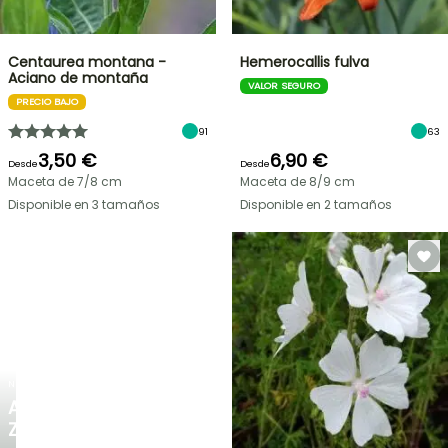
Centaurea montana -
Hemerocallis fulva
Aciano de montaña
VALOR SEGURO
PRECIO BAJO
91
63
3,50 €
6,90 €
Desde
Desde
Maceta de 7/8 cm
Maceta de 8/9 cm
Disponible en 3 tamaños
Disponible en 2 tamaños
NUEVO
AGAPANTHUS
ZAMBEZI