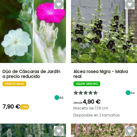
Dúo de Cáscaras de Jardín
Alcea rosea Nigra - Malva
a precio reducido
real
PRECIO BAJO
VALOR SEGURO
64
86
4,90 €
Desde
7,90 €
-19%
Maceta de 7/8 cm
Disponible en 2 tamaños