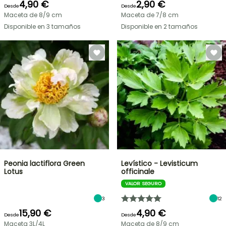
4,90 €
2,90 €
Desde
Desde
Maceta de 8/9 cm
Maceta de 7/8 cm
Disponible en 3 tamaños
Disponible en 2 tamaños
Peonia lactiflora Green
Levístico - Levisticum
Lotus
officinale
VALOR SEGURO
3
12
15,90 €
4,90 €
Desde
Desde
Maceta 3L/4L
Maceta de 8/9 cm