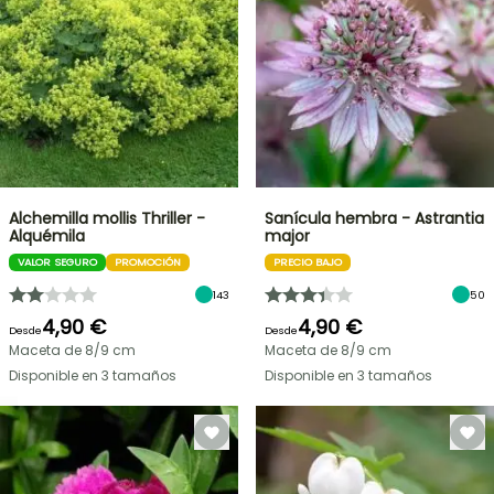
Alchemilla mollis Thriller -
Sanícula hembra - Astrantia
Alquémila
major
VALOR SEGURO
PROMOCIÓN
PRECIO BAJO
143
50
4,90 €
4,90 €
Desde
Desde
Maceta de 8/9 cm
Maceta de 8/9 cm
Disponible en 3 tamaños
Disponible en 3 tamaños
OFERTA
RELÁMPAGO
¡HASTA
UN