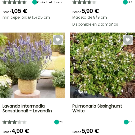
Enviado el 14 sept
128
1,05 €
5,90 €
Desde
Desde
minicepellón: Ø 1,5/2,5 cm
Maceta de 8/9 cm
Disponible en 2 tamaños
Lavanda intermedia
Pulmonaria Sissinghurst
Sensational! - Lavandín
White
78
30
4,90 €
5,90 €
Desde
Desde