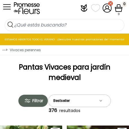
Ir al contenido
0
Plantfit
Mis listas de favo
Mi cuenta
Cesta
0
ESTAMOS ABIERTOS TODO EL VERANO : ¡Descubre nuestras promociones del momento!
⋯
>
Vivaces perennes
Pantas Vivaces para jardín
medieval
Filtrar
376
resultados