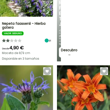
RINCÓN
FRESCO
EN
TU
Nepeta faassenii - Hierba
JARDÍN
gatera
¡Con
nuestras
VALOR SEGURO
plantas
trepadoras
91
más
bonitas!
4,90 €
Desde
Descubro
Maceta de 8/9 cm
→
Disponible en 3 tamaños