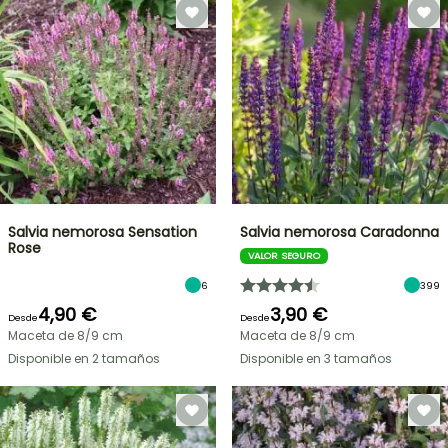
Salvia nemorosa Sensation
Salvia nemorosa Caradonna
Rose
VALOR SEGURO
6
399
4,90 €
3,90 €
Desde
Desde
Maceta de 8/9 cm
Maceta de 8/9 cm
Disponible en 2 tamaños
Disponible en 3 tamaños