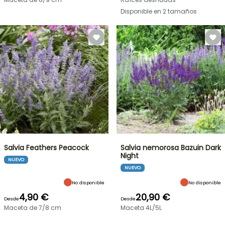
Disponible en 2 tamaños
Salvia Feathers Peacock
Salvia nemorosa Bazuin Dark
Night
NUEVO
NUEVO
No disponible
No disponible
4,90 €
20,90 €
Desde
Desde
Maceta de 7/8 cm
Maceta 4L/5L