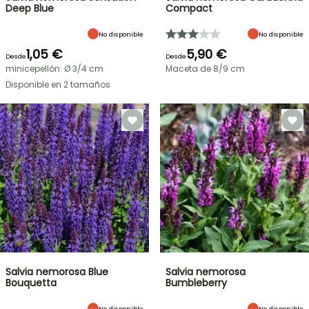
Deep Blue
Compact
No disponible
No disponible
1,05 €
5,90 €
Desde
Desde
minicepellón: Ø 3/4 cm
Maceta de 8/9 cm
Disponible en 2 tamaños
Salvia nemorosa Blue
Salvia nemorosa
Bouquetta
Bumbleberry
No disponible
No disponible