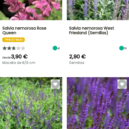
Salvia nemorosa Rose
Salvia nemorosa West
Queen
Friesland (Semillas)
PRECIO BAJO
41
19
3,90 €
2,90 €
Desde
Maceta de 8/9 cm
Semillas