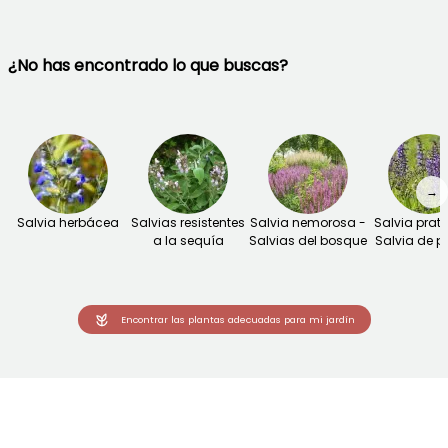
¿No has encontrado lo que buscas?
→
Salvia herbácea
Salvias resistentes
Salvia nemorosa -
Salvia prate
a la sequía
Salvias del bosque
Salvia de p
Encontrar las plantas adecuadas para mi jardín