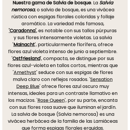
Nuestra gama de Salvia de bosque
. La
Salvia
nemorosa
, o salvia de bosque, es una vivácea
rústica con espigas florales coloridas y follaje
aromático. La variedad más famosa,
'Caradonna'
, es notable con sus tallos púrpuras
y sus flores intensamente violetas. La salvia
'
Mainacht
', particularmente florífera, ofrece
flores azul violeta intenso de junio a septiembre.
'
Ostfriesland
', compacta, se distingue por sus
flores azul-violeta en tallos cortos, mientras que
'
Amethyst
' seduce con sus espigas de flores
malva claro con reflejos rosados. '
Sensation
Deep Blue
' ofrece flores azul oscuro muy
intensas, ideales para un contraste llamativo en
los macizos. '
Rose Queen
', por su parte, encanta
con sus flores rosa suave que iluminan el jardín.
La salvia de bosque (Salvia nemorosa) es una
vivácea herbácea de la familia de las Lamiáceas
que forma espigas florales erguidas.