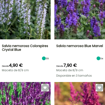
Salvia nemorosa Colorspires
Salvia nemorosa Blue Marvel
Crystal Blue
39
34
4,90 €
7,90 €
Desde
Desde
Maceta de 8/9 cm
Maceta de 8/9 cm
Disponible en 3 tamaños