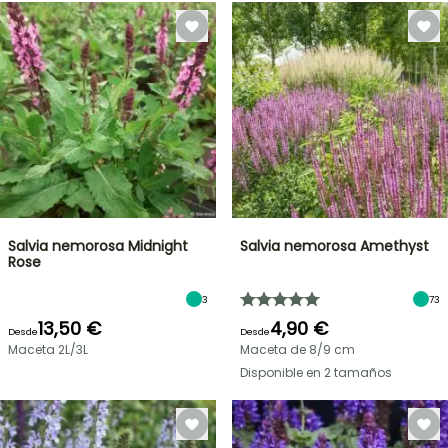
Salvia nemorosa Midnight
Salvia nemorosa Amethyst
Rose
3
73
13,50 €
4,90 €
Desde
Desde
Maceta 2L/3L
Maceta de 8/9 cm
Disponible en 2 tamaños