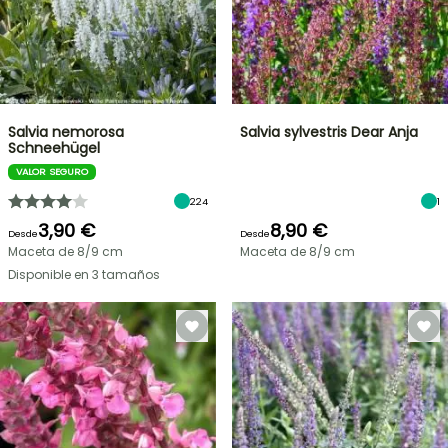
Salvia nemorosa
Salvia sylvestris Dear Anja
Schneehügel
VALOR SEGURO
224
1
3,90 €
8,90 €
Desde
Desde
Maceta de 8/9 cm
Maceta de 8/9 cm
Disponible en 3 tamaños