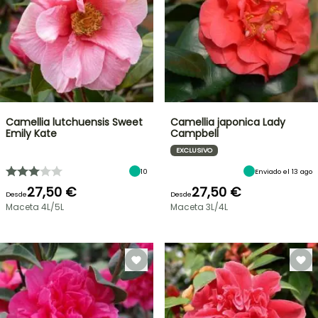
Camellia lutchuensis Sweet
Camellia japonica Lady
Emily Kate
Campbell
EXCLUSIVO
10
Enviado el 13 ago
27,50 €
27,50 €
Desde
Desde
Maceta 4L/5L
Maceta 3L/4L