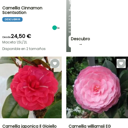
TU
Camellia Cinnamon
JARDÍN
Scentsation
¡Con
nuestras
DESCUBRIR
plantas
trepadoras
14
más
bonitas!
24,50 €
Desde
Descubro
Maceta 1,5L/2L
→
Disponible en 2 tamaños
Camellia japonica Il Gioiello
Camellia williamsii EG