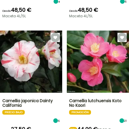
4
6
48,50 €
48,50 €
Desde
Desde
Maceta 4L/5L
Maceta 4L/5L
Camellia japonica Dainty
Camellia lutchuensis Koto
California
No Kaori
PRECIO BAJO
PROMOCIÓN
6
21