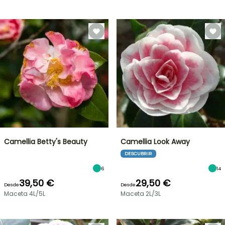
Camellia Betty's Beauty
Camellia Look Away
DESCUBRIR
6
14
39,50 €
29,50 €
Desde
Desde
Maceta 4L/5L
Maceta 2L/3L