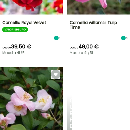
Camellia Royal Velvet
Camellia williamsii Tulip
Time
VALOR SEGURO
4
6
39,50 €
49,00 €
Desde
Desde
Maceta 4L/5L
Maceta 4L/5L
CREA
UN
RINCÓN
FRESCO
EN