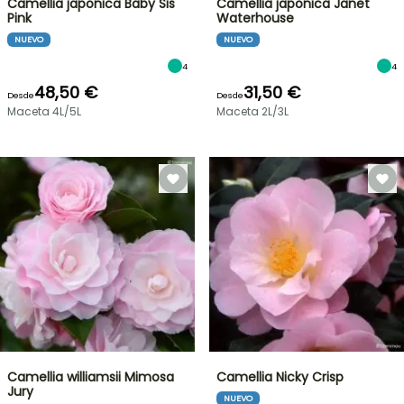
Camellia japonica Baby Sis
Camellia japonica Janet
Pink
Waterhouse
NUEVO
NUEVO
4
4
48,50 €
31,50 €
Desde
Desde
Maceta 4L/5L
Maceta 2L/3L
Camellia williamsii Mimosa
Camellia Nicky Crisp
Jury
NUEVO