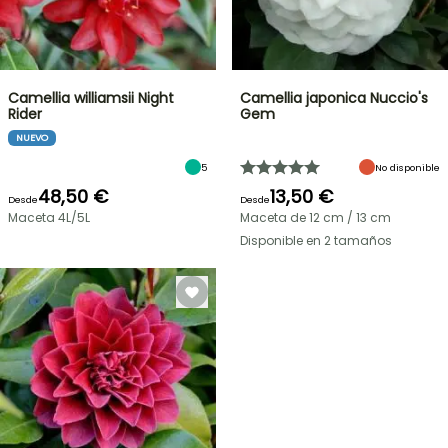
Camellia williamsii Night
Camellia japonica Nuccio's
Rider
Gem
NUEVO
5
No disponible
48,50 €
13,50 €
Desde
Desde
Maceta 4L/5L
Maceta de 12 cm / 13 cm
Disponible en 2 tamaños