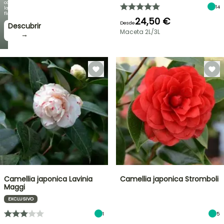
como
14
la
floración!
24,50 €
Desde
Descubrir
Maceta 2L/3L
→
Camellia japonica Lavinia
Camellia japonica Stromboli
Maggi
EXCLUSIVO
1
5