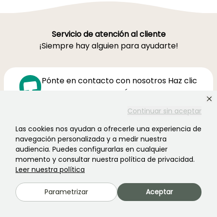
Servicio de atención al cliente
¡Siempre hay alguien para ayudarte!
Pónte en contacto con nosotros Haz clic
aquí
Continuar sin aceptar
Lunes-Viernes 8h30-19h00
Las cookies nos ayudan a ofrecerle una experiencia de
Sábado 9h-16h
navegación personalizada y a medir nuestra
audiencia. Puedes configurarlas en cualquier
Ferme de la Cœuillerie
momento y consultar nuestra política de privacidad.
1012 rue Roger Lecerf
Leer nuestra política
59840 Premesques
Francia
Parametrizar
Aceptar
Contacta con nosotros →