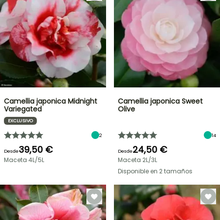
Camellia japonica Midnight
Camellia japonica Sweet
Variegated
Olive
EXCLUSIVO
2
14
39,50 €
24,50 €
Desde
Desde
Maceta 4L/5L
Maceta 2L/3L
Disponible en 2 tamaños