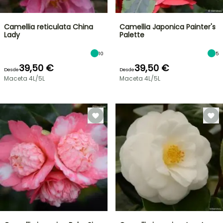
Camellia reticulata China
Camellia Japonica Painter's
Lady
Palette
10
5
39,50 €
39,50 €
Desde
Desde
Maceta 4L/5L
Maceta 4L/5L