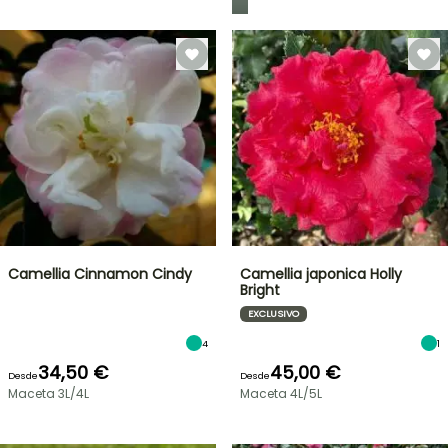
Camellia Cinnamon Cindy
Camellia japonica Holly
Bright
EXCLUSIVO
4
1
34,50 €
45,00 €
Desde
Desde
Maceta 3L/4L
Maceta 4L/5L