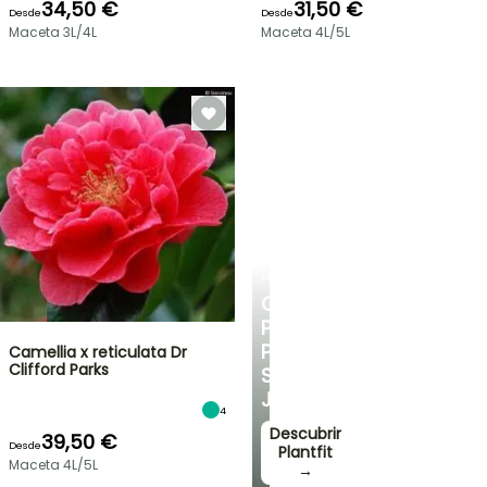
34,50 €
31,50 €
Desde
Desde
Maceta 3L/4L
Maceta 4L/5L
PLANTFIT
CONSEJOS
PERSONALIZADOS
PARA
Camellia x reticulata Dr
Clifford Parks
SU
JARDÍN
4
Descubrir
39,50 €
Desde
Plantfit
Maceta 4L/5L
→