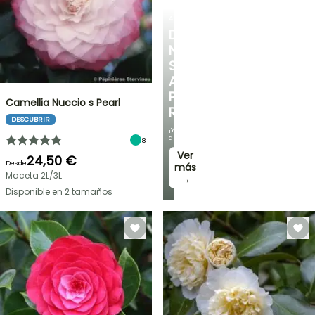
ARBUSTOS
DESCUBRE
NUESTRA
SELECCIÓN
A
PRECIOS
Camellia Nuccio s Pearl
REDUCIDOS
DESCUBRIR
¡Y
ahorra!
8
Ver
24,50 €
Desde
más
Maceta 2L/3L
→
Disponible en 2 tamaños
OFERTA
RELÁMPAGO
¡HASTA
UN
30
%
BULBOS
DE
DE