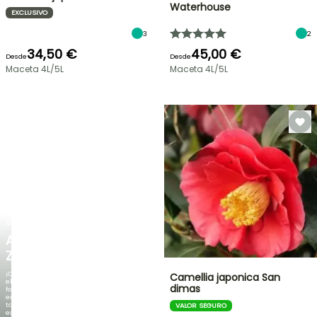
Waterhouse
EXCLUSIVO
3
2
34,50 €
45,00 €
Desde
Desde
Maceta 4L/5L
Maceta 4L/5L
NUEVO
AGAPANTHUS
ZAMBEZI
¡Cuando
Camellia japonica San
el
dimas
follaje
es
tan
VALOR SEGURO
espectacular