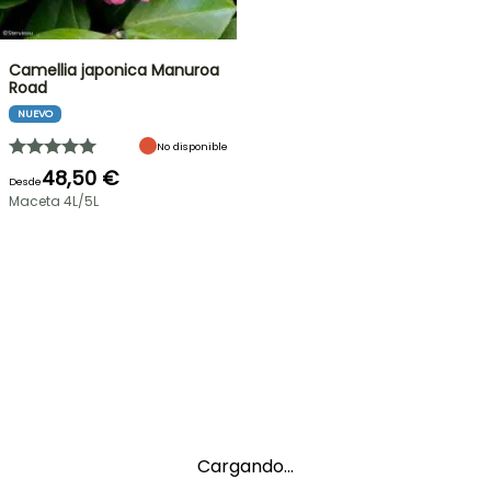
Camellia japonica Manuroa
Road
NUEVO
No disponible
48,50 €
Desde
Maceta 4L/5L
Cargando...