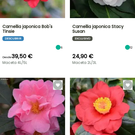
Camellia japonica Bob's
Camellia japonica Stacy
Tinsie
Susan
DESCUBRIR
EXCLUSIVO
6
12
39,50 €
24,90 €
Desde
Maceta 4L/5L
Maceta 2L/3L