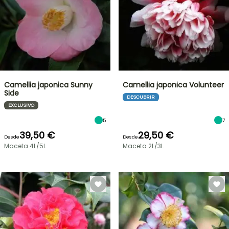
Camellia japonica Sunny
Camellia japonica Volunteer
Side
DESCUBRIR
EXCLUSIVO
5
7
39,50 €
29,50 €
Desde
Desde
Maceta 4L/5L
Maceta 2L/3L