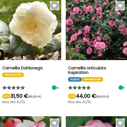
Camellia Dahlonega
Camellia reticulata
Inspiration
PROMOCIÓN
NUEVO
PROMOCIÓN
14
11
31,50 €
44,00 €
45,00 €
55,00 €
30%
20%
Maceta 4L/5L
Maceta 4L/5L