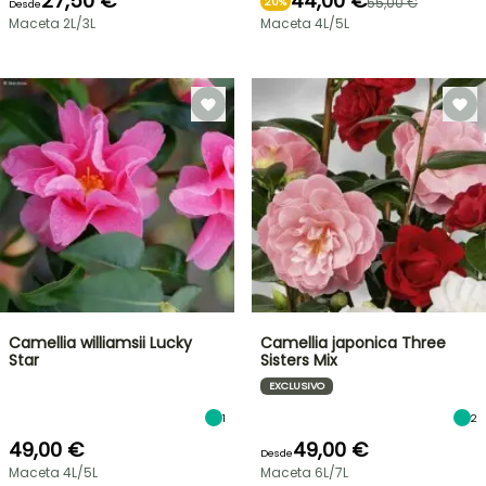
27,50 €
44,00 €
55,00 €
20%
Desde
Maceta 2L/3L
Maceta 4L/5L
Camellia williamsii Lucky
Camellia japonica Three
Star
Sisters Mix
EXCLUSIVO
1
2
49,00 €
49,00 €
Desde
Maceta 4L/5L
Maceta 6L/7L