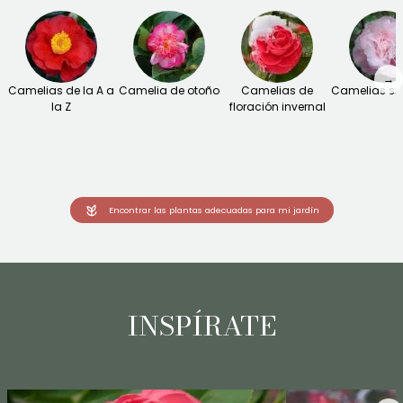
→
Camelias de la A a
Camelia de otoño
Camelias de
Camelias sil
la Z
floración invernal
Encontrar las plantas adecuadas para mi jardín
INSPÍRATE