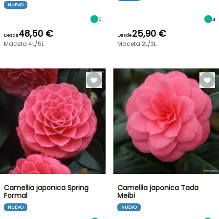
NUEVO
5
4
48,50 €
25,90 €
Desde
Desde
Maceta 4L/5L
Maceta 2L/3L
Camellia japonica Spring
Camellia japonica Tada
Formal
Meibi
NUEVO
NUEVO