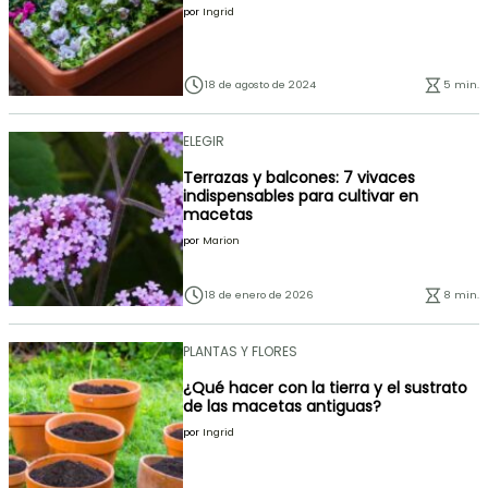
por
Ingrid
18 de agosto de 2024
5 min.
ELEGIR
Terrazas y balcones: 7 vivaces
indispensables para cultivar en
macetas
por
Marion
18 de enero de 2026
8 min.
PLANTAS Y FLORES
¿Qué hacer con la tierra y el sustrato
de las macetas antiguas?
por
Ingrid