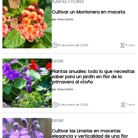
PLANTAS Y FLORES
Cultivar un Morrionera en maceta
por
Gwenaëlle
13 de enero de 2026
5 min.
ELEGIR
Plantas anuales: todo lo que necesitas
saber para un jardín en flor de la
primavera al otoño
por
Gwenaëlle
13 de enero de 2026
7 min.
ELEGIR
Cultivar las Linarias en macetas:
elegancia y verticalidad de una flor