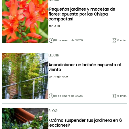
¡Pequeños jardines y macetas de
flores: apuesta por las Chispa
compactas!
por
Leïla
18 de enero de 2026
6 min.
ELEGIR
Acondicionar un balcón expuesto al
viento
por
Angélique
18 de enero de 2026
5 min.
BLOG
¿Cómo suspender tus jardinera en 6
lecciones?