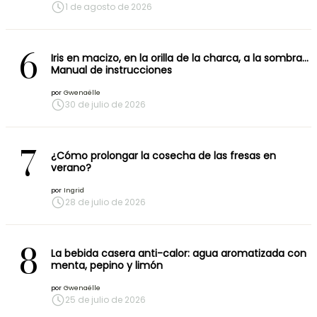
1 de agosto de 2026
6
Iris en macizo, en la orilla de la charca, a la sombra…
Manual de instrucciones
por
Gwenaëlle
30 de julio de 2026
7
¿Cómo prolongar la cosecha de las fresas en
verano?
por
Ingrid
28 de julio de 2026
8
La bebida casera anti-calor: agua aromatizada con
menta, pepino y limón
por
Gwenaëlle
25 de julio de 2026