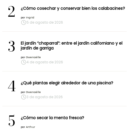
2
¿Cómo cosechar y conservar bien los calabacines?
por
Ingrid
5 de agosto de 2026
3
El jardín “chaparral”: entre el jardín californiano y el
jardín de garriga
por
Gwenaëlle
4 de agosto de 2026
4
¿Qué plantas elegir alrededor de una piscina?
por
Gwenaëlle
3 de agosto de 2026
5
¿Cómo secar la menta fresca?
por
Arthur