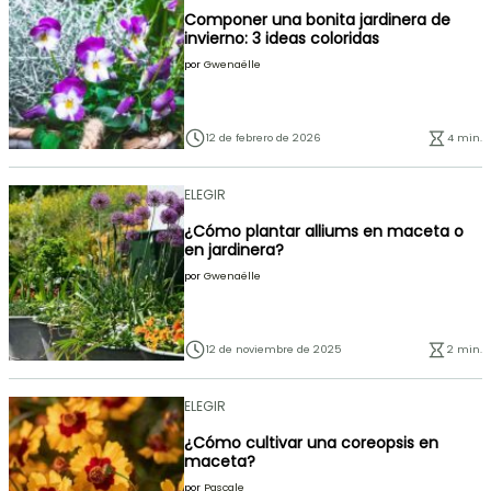
Componer una bonita jardinera de
invierno: 3 ideas coloridas
por
Gwenaëlle
12 de febrero de 2026
4 min.
ELEGIR
¿Cómo plantar alliums en maceta o
en jardinera?
por
Gwenaëlle
12 de noviembre de 2025
2 min.
ELEGIR
¿Cómo cultivar una coreopsis en
maceta?
por
Pascale