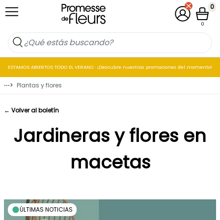
Ir al contenido
0
Mi cuenta
Cesta
0
ESTAMOS ABIERTOS TODO EL VERANO : ¡Descubre nuestras promociones del momento!
⋯
>
Plantas y flores
← Volver al boletín
Jardineras y flores en
macetas
ÚLTIMAS NOTICIAS