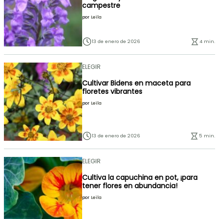
campestre
por
Leïla
13 de enero de 2026
4 min.
ELEGIR
Cultivar Bidens en maceta para
floretes vibrantes
por
Leïla
13 de enero de 2026
5 min.
ELEGIR
Cultiva la capuchina en pot, ¡para
tener flores en abundancia!
por
Leïla