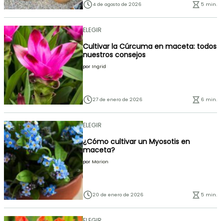
4 de agosto de 2026
5 min.
ELEGIR
Cultivar la Cúrcuma en maceta: todos
nuestros consejos
por
Ingrid
27 de enero de 2026
6 min.
ELEGIR
¿Cómo cultivar un Myosotis en
maceta?
por
Marion
20 de enero de 2026
5 min.
ELEGIR