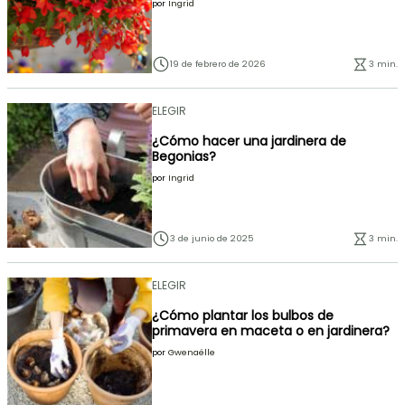
por
Ingrid
19 de febrero de 2026
3 min.
ELEGIR
¿Cómo hacer una jardinera de
Begonias?
por
Ingrid
3 de junio de 2025
3 min.
ELEGIR
¿Cómo plantar los bulbos de
primavera en maceta o en jardinera?
por
Gwenaëlle