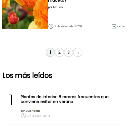
maceta?
por
Marion
12 de enero de 2026
7 min.
Actualmente estás leyendo página
Página
Página
1
2
3
→
Los más leídos
1
Plantas de interior: 8 errores frecuentes que
conviene evitar en verano
por
Gwenaëlle
esta semana