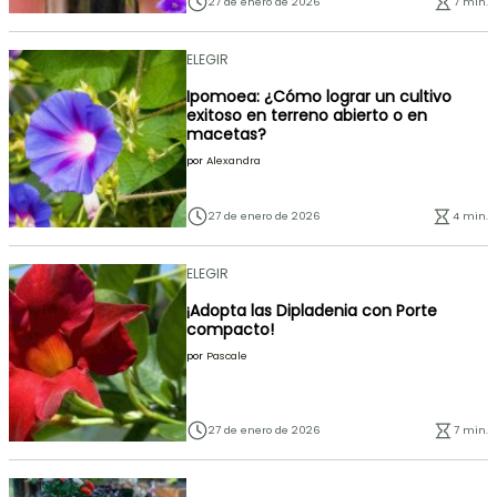
27 de enero de 2026
7 min.
ELEGIR
Ipomoea: ¿Cómo lograr un cultivo
exitoso en terreno abierto o en
macetas?
por
Alexandra
27 de enero de 2026
4 min.
ELEGIR
¡Adopta las Dipladenia con Porte
compacto!
por
Pascale
27 de enero de 2026
7 min.