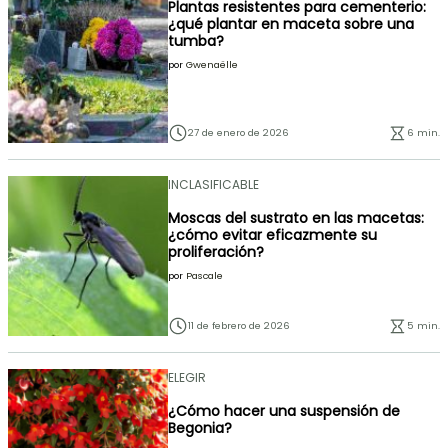
Plantas resistentes para cementerio:
¿qué plantar en maceta sobre una
tumba?
por
Gwenaëlle
27 de enero de 2026
6 min.
INCLASIFICABLE
Moscas del sustrato en las macetas:
¿cómo evitar eficazmente su
proliferación?
por
Pascale
11 de febrero de 2026
5 min.
ELEGIR
¿Cómo hacer una suspensión de
Begonia?