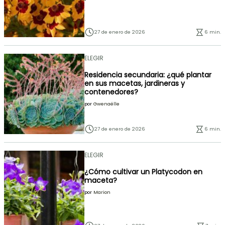
27 de enero de 2026
6 min.
ELEGIR
Residencia secundaria: ¿qué plantar
en sus macetas, jardineras y
contenedores?
por
Gwenaëlle
27 de enero de 2026
6 min.
ELEGIR
¿Cómo cultivar un Platycodon en
maceta?
por
Marion