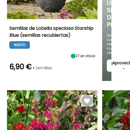
UNA
SELECC
DE
PLANTAS
Semillas de Lobelia speciosa Starship
Blue (semillas recubiertas)
Descubre
cada
Periodo de floración
Altura en la
Exposición
madurez
semana
Sol,
NUEVO
65 cm
nuevas
Semisombra
Junio a
ofertas
Octubre
27
en stock
¡Aprovec
6,90 €
•
Semillas
→
Germinación
Método de siembra
14e días
Siembra sin
protección,
Siembra a
cubierto,
Siembra bajo
cubierta
calefactada