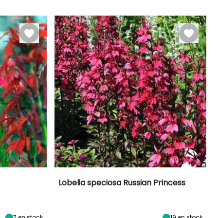
Rusticidad
plantación
Hasta -15°C
Hasta -29°C
razonable
Julio a
Marzo a Junio
Septiembre
Lobelia speciosa Russian Princess
Exposición
Altura en la
Anchura en la
Exposición
madurez
madurez
Sol
Sol,
80 cm
60 cm
Semisombra
7
en stock
19
en stock