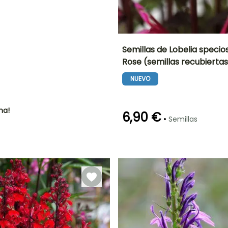
IÓN
!
Semillas de Lobelia specio
Rose (semillas recubiertas
Periodo de floración
Altura en la
madurez
NUEVO
50 cm
Junio a
Octubre
ha!
6,90 €
•
Semillas
Germinación
Método de siembra
14e días
Siembra sin
protección,
Siembra a
cubierto,
Siembra bajo
cubierta
calefactada