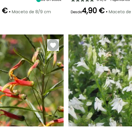
0 €
4,90 €
•
•
Maceta de 8/9 cm
Maceta de
Desde
Periodo de floración
Periodo de
ón
Periodo de
Rusticidad
plantación
plantación
Hasta -20,5°C
razonable
razonable
Agosto a
Febrero a Abril,
Marzo a Mayo,
Octubre
Septiembre a
Septiembre a
Noviembre
Octubre