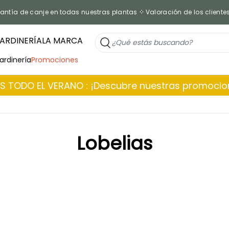
antía de canje en todas nuestras plantas
Valoración de los cliente
ARDINERÍA
LA MARCA
jardinería
Promociones
 TODO EL VERANO : ¡Descubre nuestras promoci
Lobelias