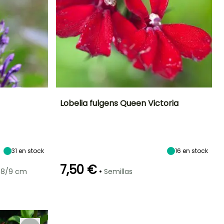
Lobelia fulgens Queen Victoria
Exposición
Periodo de floración
Altura en la
Exposición
madurez
Sol,
Sol,
80 cm
Semisombra
Semisombra
Julio a
Septiembre
31
en stock
16
en stock
7,50 €
•
 8/9 cm
Semillas
Rusticidad
Hasta -29°C
Germinación
Método de siembra
18e días
Siembra a
cubierto