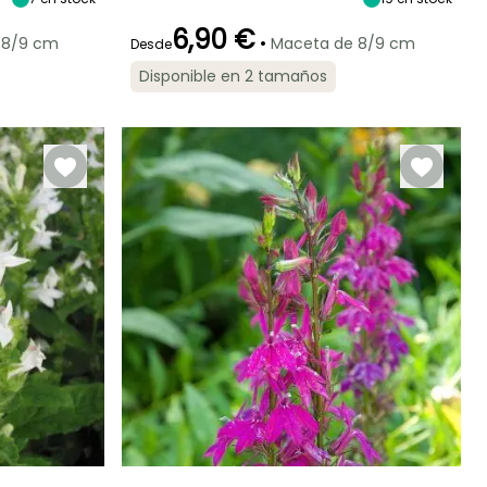
6,90 €
•
 8/9 cm
Maceta de 8/9 cm
Desde
Disponible en 2 tamaños
Rusticidad
Periodo de floración
Periodo de
Rusticidad
Hasta -15°C
plantación
Hasta -9,5°C
razonable
Agosto a
Marzo a Junio,
Octubre
Septiembre a
Octubre