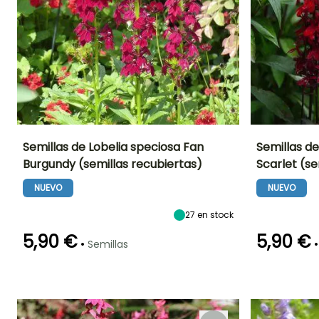
Semillas de Lobelia speciosa Fan
Semillas de
Burgundy (semillas recubiertas)
Scarlet (se
Periodo de floración
Altura en la
Exposición
Periodo de floraci
madurez
Sol,
NUEVO
NUEVO
55 cm
Semisombra
Julio a Octubre
Julio a Octubr
27
en stock
5,90 €
5,90 €
•
•
Semillas
Germinación
Método de siembra
Germinación
14e días
Siembra sin
14e días
protección,
Siembra a
cubierto,
Siembra bajo