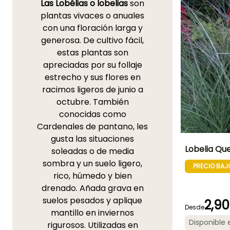
Las Lobélias o lobelias
son
plantas vivaces o anuales
con una floración larga y
generosa. De cultivo fácil,
estas plantas son
apreciadas por su follaje
estrecho y sus flores en
racimos ligeros de junio a
octubre. También
conocidas como
Cardenales de pantano, les
gusta las situaciones
Lobelia Que
soleadas o de media
sombra y un suelo ligero,
PRECIO BAJ
Altura en la
rico, húmedo y bien
madurez
80 cm
drenado. Añada grava en
suelos pesados y aplique
2,90
Desde
mantillo en inviernos
Disponible
rigurosos. Utilizadas en