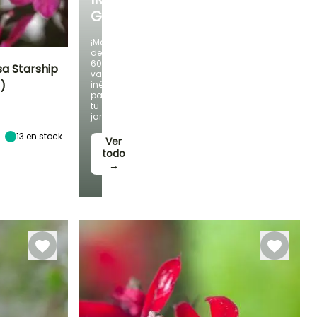
GERMANICA
¡Más
de
60
sa Starship
variedades
)
inéditas
para
Exposición
tu
Sol,
jardín!
Semisombra
13
en stock
Ver
todo
→