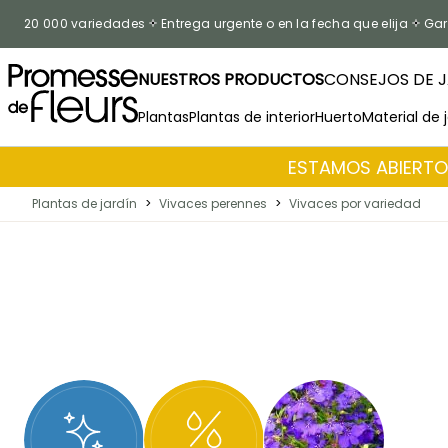
Ir al contenido
20 000 variedades
Entrega urgente o en la fecha que elija
Gar
NUESTROS PRODUCTOS
CONSEJOS DE J
Plantas
Plantas de interior
Huerto
Material de 
ESTAMOS ABIERTOS
Plantas de jardín
>
Vivaces perennes
>
Vivaces por variedad