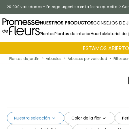
Ir al contenido
20 000 variedades
Entrega urgente o en la fecha que elija
Gar
NUESTROS PRODUCTOS
CONSEJOS DE J
Plantas
Plantas de interior
Huerto
Material de 
ESTAMOS ABIERTOS
Plantas de jardín
>
Arbustos
>
Arbustos por variedad
>
Pittospo
Nuestra selección
Color de la flor
Per