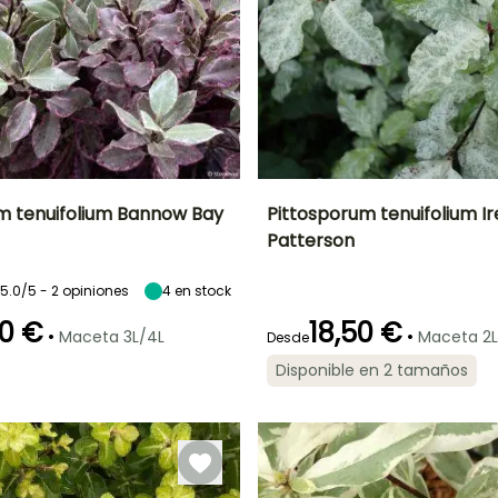
m tenuifolium Bannow Bay
Pittosporum tenuifolium I
Patterson
Anchura en la
Exposición
Altura en la
Anchura en la
madurez
madurez
madurez
Sol
1 m
1.50 m
1 m
5.0/5 - 2 opiniones
4
en stock
50 €
18,50 €
•
•
Maceta 3L/4L
Maceta 2L
Desde
Disponible en 2 tamaños
ón
Periodo de
Rusticidad
Periodo de floración
Periodo de
plantación
plantación
Hasta -9,5°C
razonable
razonable
o
Mayo a Junio
Marzo a Mayo,
Febrero a Mayo,
Septiembre a
Septiembre a
Octubre
Octubre