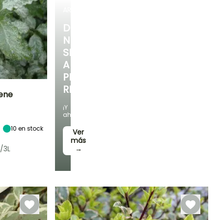
ARBUSTOS
DESCUBRE
NUESTRA
SELECCIÓN
A
PRECIOS
REDUCIDOS
rene
¡Y
Exposición
ahorra!
Sol
10
en stock
Ver
más
/3L
→
Rusticidad
Hasta -9,5°C