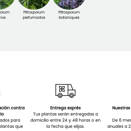
porum
Pittosporum
Pittosporum
nos
perfumados
botaniques
cación contra
Entrega exprés
Nuestras 
io
Tus plantas serán entregadas a
zados para
domicilio entre 24 y 48 horas o en
De 6 mes
 plantas que
la fecha que elijas.
anuales a 2