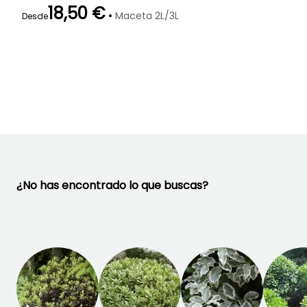
18,50 €
•
Maceta 2L/3L
Desde
Periodo de floración
Periodo de
Rusticidad
plantación
Hasta -6,5°C
razonable
Mayo
Febrero a Junio
¿No has encontrado lo que buscas?