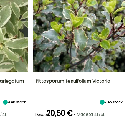
Variegatum
Pittosporum tenuifolium Victoria
Exposición
Altura en la
Anchura en la
Exposición
madurez
madurez
Sol,
Sol
2.50 m
1.50 m
Semisombra
9
en stock
7
en stock
20,50 €
•
/4L
Maceta 4L/5L
Desde
Periodo de floración
Periodo de
Rusticidad
Rusticidad
plantación
Hasta -9,5°C