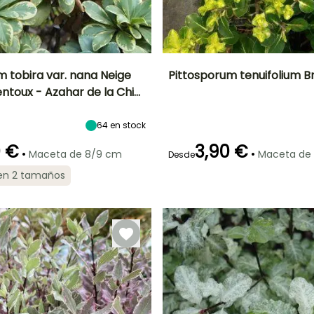
m tobira var. nana Neige
Pittosporum tenuifolium Bri
ntoux - Azahar de la Chi…
Anchura en la
Exposición
Altura en la
Anchura en la
madurez
madurez
madurez
Sol,
1 m
1.50 m
1 m
Semisombra
64
en stock
0 €
3,90 €
•
•
Maceta de 8/9 cm
Maceta de
Desde
 en 2 tamaños
ón
Periodo de
Rusticidad
Periodo de floración
Periodo de
plantación
plantación
Hasta -6,5°C
razonable
razonable
Abril a Mayo
Febrero a Mayo
Febrero a Mayo,
Septiembre a
Octubre