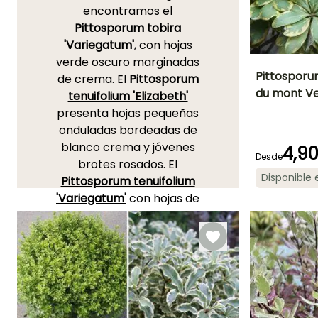
encontramos el
Pittosporum tobira
'Variegatum'
, con hojas
verde oscuro marginadas
Pittosporu
de crema. El
Pittosporum
du mont Ve
tenuifolium 'Elizabeth'
Altura en la
presenta hojas pequeñas
madurez
1 m
onduladas bordeadas de
blanco crema y jóvenes
4,9
Desde
brotes rosados. El
Disponible
Pittosporum tenuifolium
Periodo de floraci
'Variegatum'
con hojas de
Mayo
un verde tierno
marginadas de blanco
crema es un gran clásico
de las terrazas y jardines
costeros. La variedad '
Silver
Ball'
muestra un follaje
verde plateado bordeado