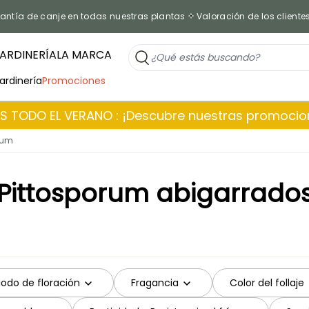
antía de canje en todas nuestras plantas
Valoración de los cliente
ARDINERÍA
LA MARCA
jardinería
Promociones
 TODO EL VERANO : ¡Descubre nuestras promoci
rum
Pittosporum abigarrado
iodo de floración
Fragancia
Color del follaje