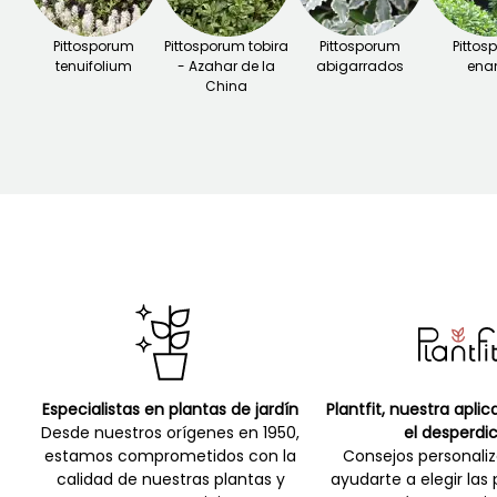
Pittosporum
Pittosporum tobira
Pittosporum
Pittos
tenuifolium
- Azahar de la
abigarrados
ena
China
Especialistas en plantas de jardín
Plantfit, nuestra apli
Desde nuestros orígenes en 1950,
el desperdic
estamos comprometidos con la
Consejos personali
calidad de nuestras plantas y
ayudarte a elegir las