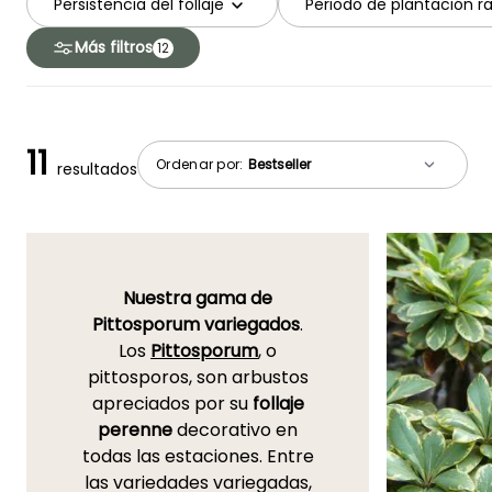
Persistencia del follaje
Periodo de plantación r
Más filtros
12
11
Ordenar por:
resultados
Nuestra gama de
Pittosporum variegados
.
Los
Pittosporum
, o
pittosporos, son arbustos
apreciados por su
follaje
perenne
decorativo en
todas las estaciones. Entre
las variedades variegadas,