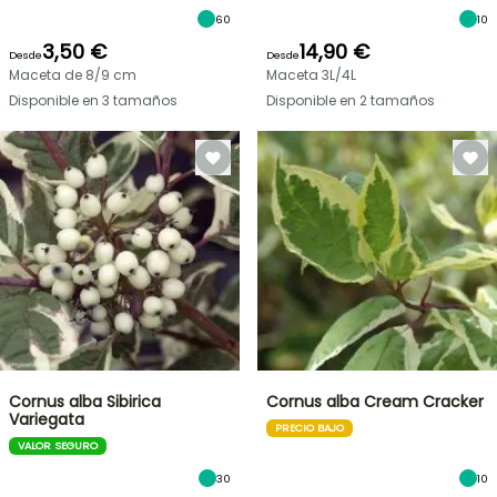
60
10
3,50 €
14,90 €
Desde
Desde
Maceta de 8/9 cm
Maceta 3L/4L
Disponible en 3 tamaños
Disponible en 2 tamaños
Cornus alba Sibirica
Cornus alba Cream Cracker
Variegata
PRECIO BAJO
VALOR SEGURO
30
10