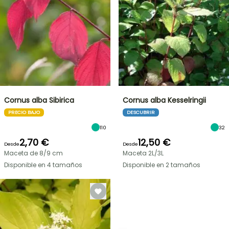
Cornus alba Sibirica
Cornus alba Kesselringii
PRECIO BAJO
DESCUBRIR
110
32
2,70 €
12,50 €
Desde
Desde
Maceta de 8/9 cm
Maceta 2L/3L
Disponible en 4 tamaños
Disponible en 2 tamaños