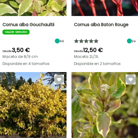
Cornus alba Gouchaultii
Cornus alba Baton Rouge
VALOR SEGURO
66
24
3,50 €
12,50 €
Desde
Desde
Maceta de 8/9 cm
Maceta 2L/3L
Disponible en 4 tamaños
Disponible en 2 tamaños