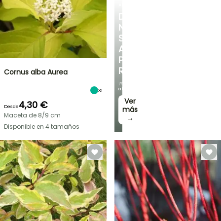
ARBUSTOS
DESCUBRE
NUESTRA
SELECCIÓN
A
PRECIOS
REDUCIDOS
Cornus alba Aurea
¡Y
ahorra!
31
Ver
4,30 €
Desde
más
Maceta de 8/9 cm
→
Disponible en 4 tamaños