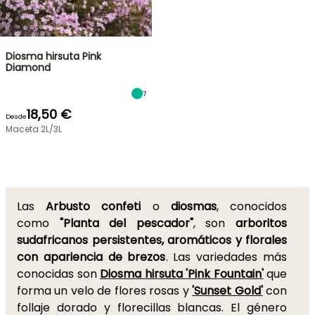
Diosma hirsuta Pink
Diamond
7
18,50 €
Desde
Maceta 2L/3L
Las
Arbusto confeti
o
diosmas
, conocidos
como
"Planta del pescador"
, son
arboritos
sudafricanos persistentes, aromáticos y florales
con apariencia de brezos
. Las variedades más
conocidas son
Diosma hirsuta 'Pink Fountain'
que
forma un velo de flores rosas y
'Sunset Gold'
con
follaje dorado y florecillas blancas. El género