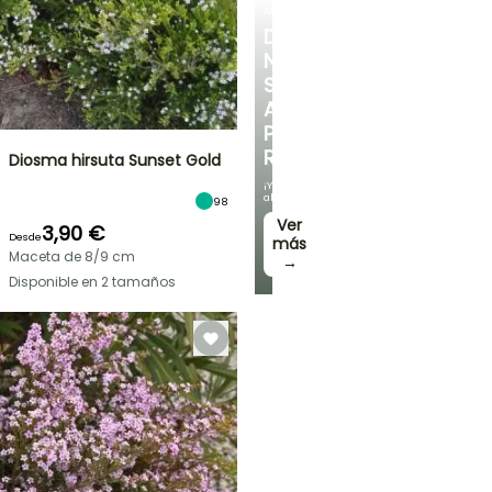
ARBUSTOS
DESCUBRE
NUESTRA
SELECCIÓN
A
PRECIOS
REDUCIDOS
Diosma hirsuta Sunset Gold
¡Y
ahorra!
98
Ver
3,90 €
Desde
más
Maceta de 8/9 cm
→
Disponible en 2 tamaños