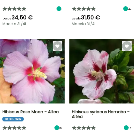
1
42
34,50 €
31,50 €
Desde
Desde
Maceta 3L/4L
Maceta 3L/4L
Hibiscus Rose Moon - Altea
Hibiscus syriacus Hamabo -
Altea
DESCUBRIR
10
15