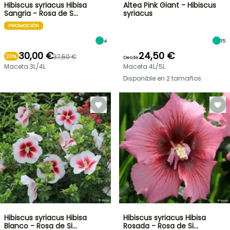
Hibiscus syriacus Hibisa
Altea Pink Giant - Hibiscus
Sangria - Rosa de S…
syriacus
PROMOCIÓN
4
15
30,00 €
24,50 €
37,50 €
20%
Desde
Maceta 3L/4L
Maceta 4L/5L
Disponible en 2 tamaños
Hibiscus syriacus Hibisa
Hibiscus syriacus Hibisa
Blanco - Rosa de Si…
Rosada - Rosa de Si…