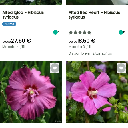
Altea Igloo - Hibiscus
Altea Red Heart - Hibiscus
syriacus
syriacus
NUEVO
2
13
27,50 €
18,50 €
Desde
Desde
Maceta 4L/5L
Maceta 3L/4L
Disponible en 2 tamaños