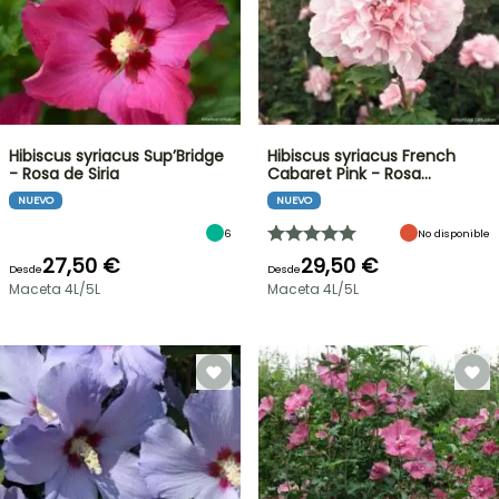
Hibiscus syriacus Sup’Bridge
Hibiscus syriacus French
- Rosa de Siria
Cabaret Pink - Rosa…
NUEVO
NUEVO
6
No disponible
27,50 €
29,50 €
Desde
Desde
Maceta 4L/5L
Maceta 4L/5L