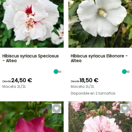
Hibiscus syriacus Speciosus
Hibiscus syriacus Eléonore -
- Altea
Altea
10
10
24,50 €
18,50 €
Desde
Desde
Maceta 2L/3L
Maceta 2L/3L
Disponible en 2 tamaños