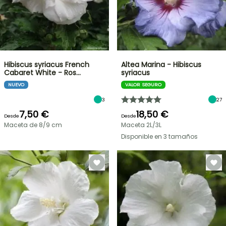
Hibiscus syriacus French
Altea Marina - Hibiscus
Cabaret White - Ros…
syriacus
NUEVO
VALOR SEGURO
3
27
7,50 €
18,50 €
Desde
Desde
Maceta de 8/9 cm
Maceta 2L/3L
Disponible en 3 tamaños