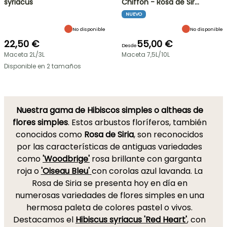
syriacus
Chiffon - Rosa de Sir…
NUEVO
No disponible
No disponible
22,50 €
55,00 €
Desde
Maceta 2L/3L
Maceta 7,5L/10L
Disponible en 2 tamaños
Nuestra gama de Hibiscos simples o altheas de
flores simples
. Estos arbustos floríferos, también
conocidos como
Rosa de Siria
, son reconocidos
por las características de antiguas variedades
como
'Woodbrige'
rosa brillante con garganta
roja o
'Oiseau Bleu'
con corolas azul lavanda. La
Rosa de Siria se presenta hoy en día en
numerosas variedades de flores simples en una
hermosa paleta de colores pastel o vivos.
Destacamos el
Hibiscus syriacus 'Red Heart'
, con