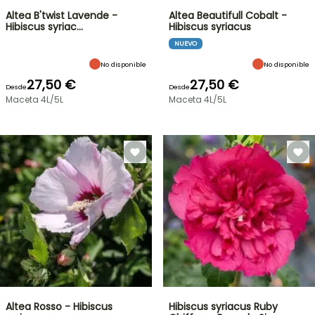
Altea B'twist Lavende -
Altea Beautifull Cobalt -
Hibiscus syriac…
Hibiscus syriacus
NUEVO
No disponible
No disponible
27,50 €
27,50 €
Desde
Desde
Maceta 4L/5L
Maceta 4L/5L
Altea Rosso - Hibiscus
Hibiscus syriacus Ruby