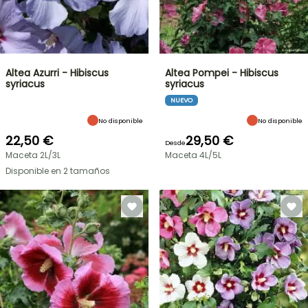
Altea Azurri - Hibiscus
Altea Pompei - Hibiscus
syriacus
syriacus
NUEVO
No disponible
No disponible
22,50 €
29,50 €
Desde
Maceta 2L/3L
Maceta 4L/5L
Disponible en 2 tamaños