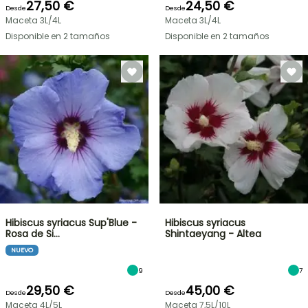
27,50 €
24,50 €
Desde
Desde
Maceta 3L/4L
Maceta 3L/4L
Disponible en 2 tamaños
Disponible en 2 tamaños
Hibiscus syriacus Sup'Blue -
Hibiscus syriacus
Rosa de Si…
Shintaeyang - Altea
NUEVO
9
7
29,50 €
45,00 €
Desde
Desde
Maceta 4L/5L
Maceta 7,5L/10L