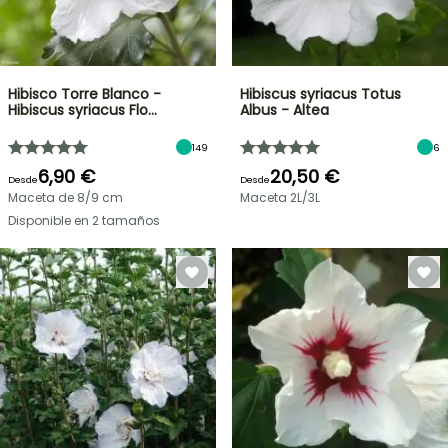
Hibisco Torre Blanco -
Hibiscus syriacus Totus
Hibiscus syriacus Flo…
Albus - Altea
149
6
6,90 €
20,50 €
Desde
Desde
Maceta de 8/9 cm
Maceta 2L/3L
Disponible en 2 tamaños