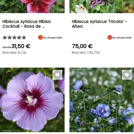
Hibiscus syriacus Hibisa
Hibiscus syriacus Tricolor -
Cocktail - Rosa de …
Altea
No disponible
No disponible
31,50 €
75,00 €
Desde
Maceta 3L/4L
Maceta 7,5L/10L