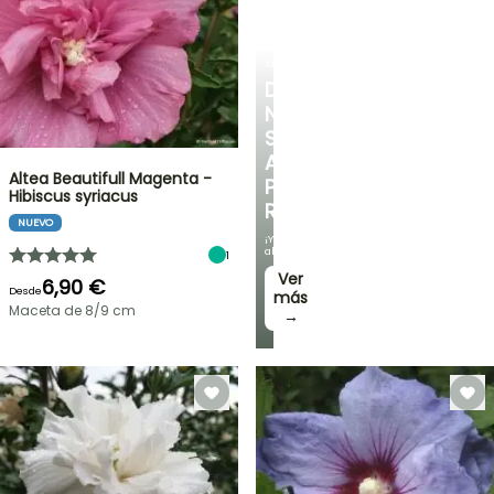
ARBUSTOS
DESCUBRE
NUESTRA
SELECCIÓN
A
Altea Beautifull Magenta -
PRECIOS
Hibiscus syriacus
REDUCIDOS
NUEVO
¡Y
ahorra!
1
Ver
6,90 €
Desde
más
Maceta de 8/9 cm
→