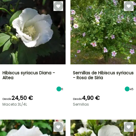
Hibiscus syriacus Diana -
Semillas de Hibiscus syriacus
Altea
- Rosa de Siria
11
45
24,50 €
4,90 €
Desde
Desde
Maceta 3L/4L
Semillas