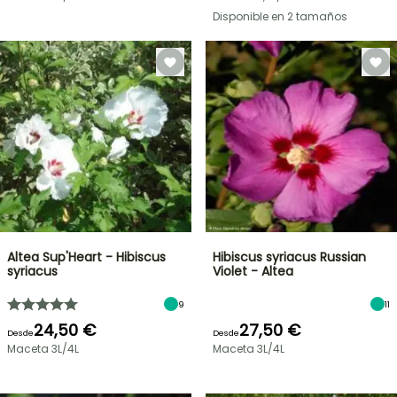
Disponible en 2 tamaños
Altea Sup'Heart - Hibiscus
Hibiscus syriacus Russian
syriacus
Violet - Altea
9
11
24,50 €
27,50 €
Desde
Desde
Maceta 3L/4L
Maceta 3L/4L