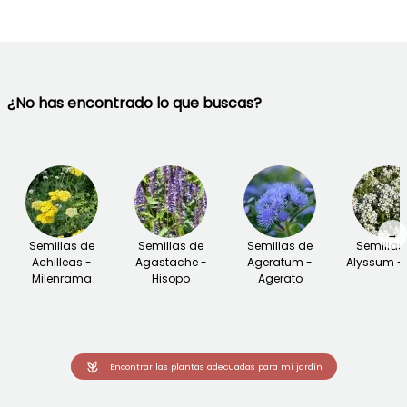
¿No has encontrado lo que buscas?
→
Semillas de
Semillas de
Semillas de
Semillas
Achilleas -
Agastache -
Ageratum -
Alyssum - 
Milenrama
Hisopo
Agerato
Encontrar las plantas adecuadas para mi jardín