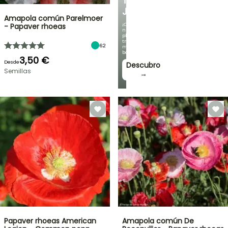
TU
JARDÍN
Amapola común Parelmoer
¡Con
- Papaver rhoeas
nuestras
plantas
trepadoras
62
más
bonitas!
3,50 €
Desde
Descubro
Semillas
→
Papaver rhoeas American
Amapola común De