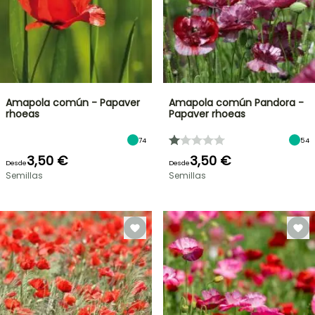
Amapola común - Papaver
Amapola común Pandora -
rhoeas
Papaver rhoeas
74
54
3,50 €
3,50 €
Desde
Desde
Semillas
Semillas
OFERTA
RELÁMPAGO
¡HASTA
UN
30
%
BULBOS