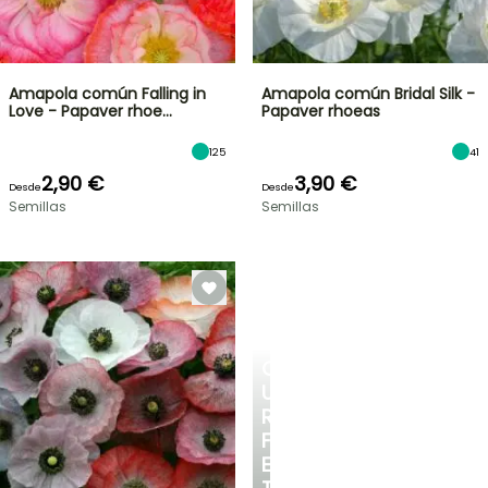
Amapola común Falling in
Amapola común Bridal Silk -
Love - Papaver rhoe…
Papaver rhoeas
125
41
2,90 €
3,90 €
Desde
Desde
Semillas
Semillas
CREA
UN
RINCÓN
FRESCO
EN