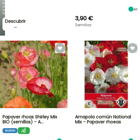
espectacular
como
40
la
floración!
3,90 €
Descubrir
Semillas
→
Papaver rhoas Shirley Mix
Amapola común National
BIO (semillas) - A…
Mix - Papaver rhoeas
NUEVO