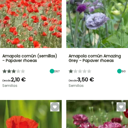
Amapola común (semillas)
Amapola común Amazing
- Papaver rhoeas
Grey - Papaver rhoeas
267
90
2,10 €
3,50 €
Desde
Desde
Semillas
Semillas