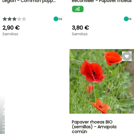
Legion - Common popp…
Reconvilier - Papaver rhoeas
39
16
2,90 €
3,80 €
Semillas
Semillas
NUEVO
AGAPANTHUS
ZAMBEZI
¡Cuando
Papaver rhoeas BIO
el
(semillas) - Amapola
follaje
es
común
tan