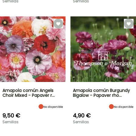
Semillas
Semillas
Amapola común Angels
Amapola común Burgundy
Choir Mixed - Papaver r…
Bigalow - Papaver rho…
No disponible
No disponible
9,50 €
4,90 €
Semillas
Semillas