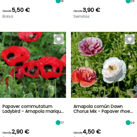
18
25
5,50 €
3,90 €
Desde
Desde
Bolsa
Semillas
Papaver commutatum
Amapola común Dawn
Ladybird - Amapola mariqu…
Chorus Mix - Papaver rhoe…
77
29
2,90 €
4,50 €
Desde
Desde