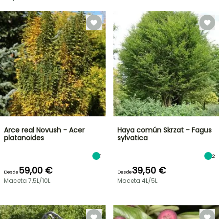
Arce real Novush - Acer
Haya común Skrzat - Fagus
platanoides
sylvatica
1
2
59,00 €
39,50 €
Desde
Desde
Maceta 7,5L/10L
Maceta 4L/5L