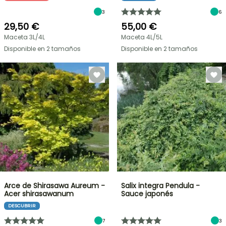
3
6
29,50 €
55,00 €
Maceta 3L/4L
Maceta 4L/5L
Disponible en 2 tamaños
Disponible en 2 tamaños
Arce de Shirasawa Aureum -
Salix integra Pendula -
Acer shirasawanum
Sauce japonés
DESCUBRIR
7
3