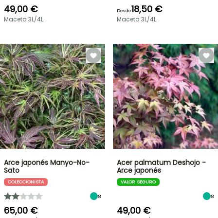
49,00 €
18,50 €
Desde
Maceta 3L/4L
Maceta 3L/4L
Arce japonés Manyo-No-
Acer palmatum Deshojo -
Sato
Arce japonés
COLECCIONISTA
VALOR SEGURO
8
8
65,00 €
49,00 €