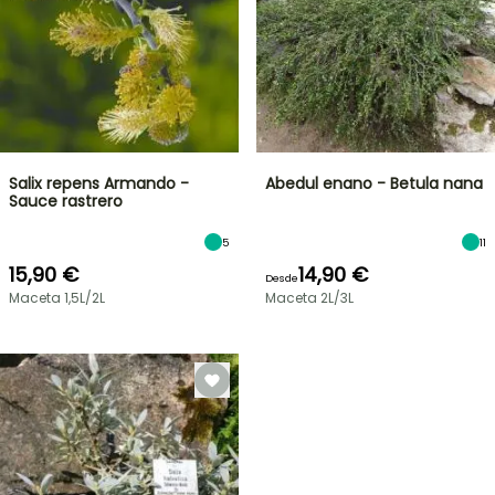
Salix repens Armando -
Abedul enano - Betula nana
Sauce rastrero
5
11
15,90 €
14,90 €
Desde
Maceta 1,5L/2L
Maceta 2L/3L