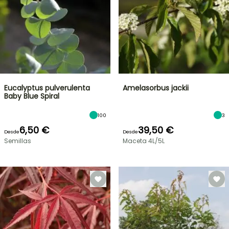
Eucalyptus pulverulenta
Amelasorbus jackii
Baby Blue Spiral
100
3
6,50 €
39,50 €
Desde
Desde
Semillas
Maceta 4L/5L