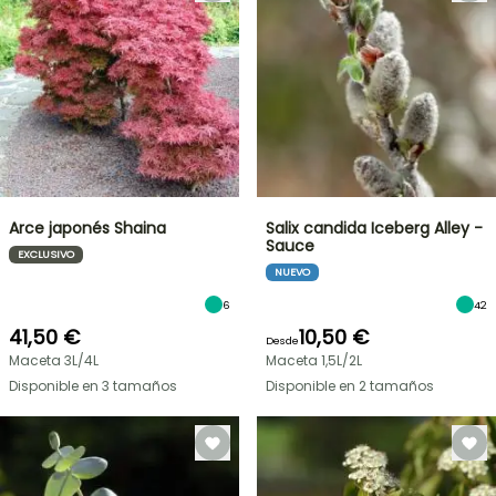
Arce japonés Shaina
Salix candida Iceberg Alley -
Sauce
EXCLUSIVO
NUEVO
6
42
41,50 €
10,50 €
Desde
Maceta 3L/4L
Maceta 1,5L/2L
Disponible en 3 tamaños
Disponible en 2 tamaños