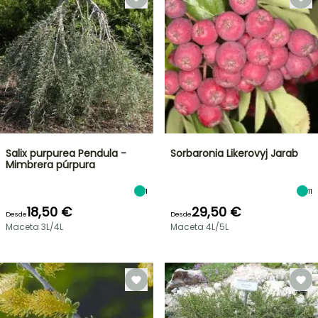
Salix purpurea Pendula -
Sorbaronia Likerovyj Jarab
Mimbrera púrpura
1
11
18,50 €
29,50 €
Desde
Desde
Maceta 3L/4L
Maceta 4L/5L