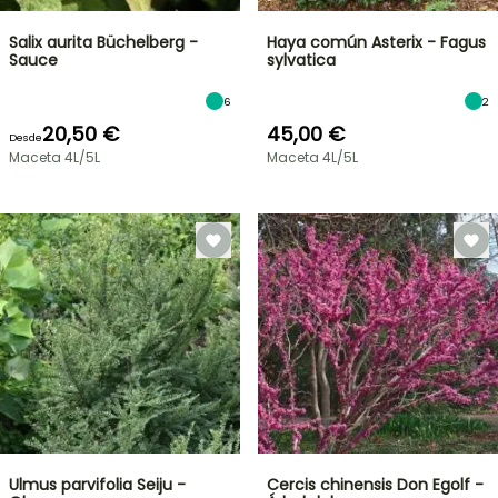
Salix aurita Büchelberg -
Haya común Asterix - Fagus
Sauce
sylvatica
6
2
20,50 €
45,00 €
Desde
Maceta 4L/5L
Maceta 4L/5L
Ulmus parvifolia Seiju -
Cercis chinensis Don Egolf -