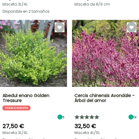
Maceta 3L/4L
Maceta de 8/9 cm
Disponible en 2 tamaños
Abedul enano Golden
Cercis chinensis Avondale -
Treasure
Árbol del amor
COLECCIONISTA
5
19
27,50 €
32,50 €
Maceta 3L/4L
Maceta 4L/5L