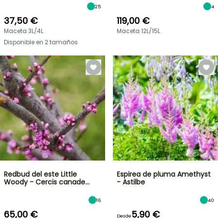
25
4
37,50 €
119,00 €
Maceta 3L/4L
Maceta 12L/15L
Disponible en 2 tamaños
Redbud del este Little
Espirea de pluma Amethyst
Woody - Cercis canade…
- Astilbe
16
40
65,00 €
5,90 €
Desde