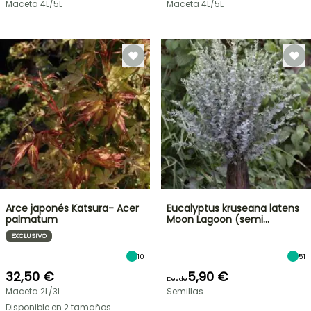
Maceta 4L/5L
Maceta 4L/5L
Arce japonés Katsura- Acer
Eucalyptus kruseana latens
palmatum
Moon Lagoon (semi…
EXCLUSIVO
10
51
32,50 €
5,90 €
Desde
Maceta 2L/3L
Semillas
Disponible en 2 tamaños