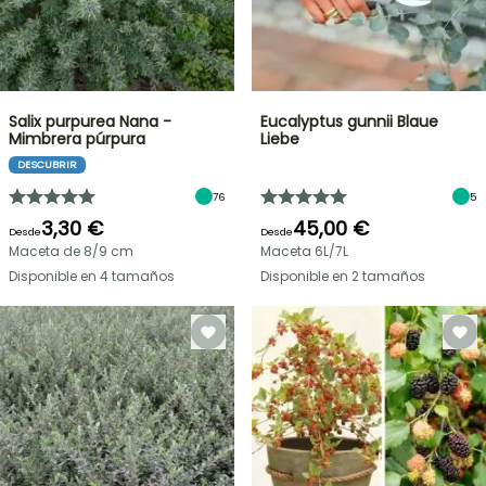
Salix purpurea Nana -
Eucalyptus gunnii Blaue
Mimbrera púrpura
Liebe
DESCUBRIR
76
5
3,30 €
45,00 €
Desde
Desde
Maceta de 8/9 cm
Maceta 6L/7L
Disponible en 4 tamaños
Disponible en 2 tamaños