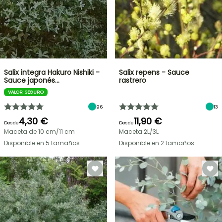
Salix integra Hakuro Nishiki -
Salix repens - Sauce
Sauce japonés…
rastrero
VALOR SEGURO
96
13
4,30 €
11,90 €
Desde
Desde
Maceta de 10 cm/11 cm
Maceta 2L/3L
Disponible en 5 tamaños
Disponible en 2 tamaños