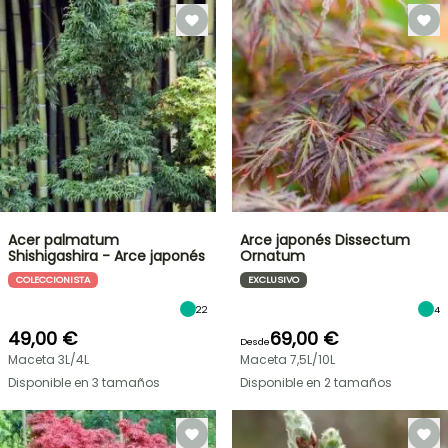
Acer palmatum
Arce japonés Dissectum
Shishigashira - Arce japonés
Ornatum
COLECCIONISTA
EXCLUSIVO
22
4
49,00 €
69,00 €
Desde
Maceta 3L/4L
Maceta 7,5L/10L
Disponible en 3 tamaños
Disponible en 2 tamaños