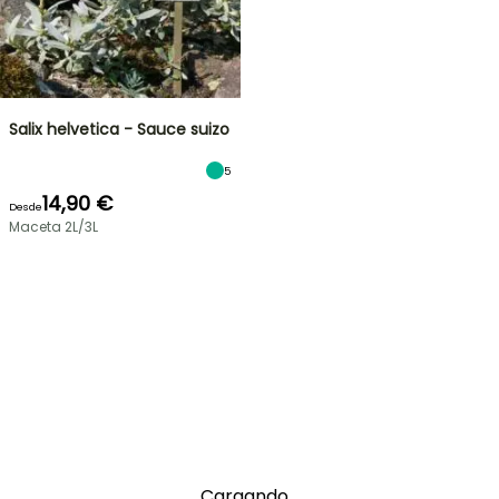
Salix helvetica - Sauce suizo
5
14,90 €
Desde
Maceta 2L/3L
Cargando...