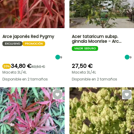
Arce japonés Red Pygmy
Acer tataricum subsp.
ginnala Moonrise - Arc…
EXCLUSIVO
PROMOCIÓN
VALOR SEGURO
9
9
34,80 €
27,50 €
43,50 €
20%
Maceta 3L/4L
Maceta 3L/4L
Disponible en 2 tamaños
Disponible en 2 tamaños