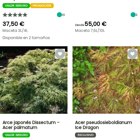
VALOR SEGURO
PROMOCIÓN
10
3
37,50 €
55,00 €
Desde
Maceta 3L/4L
Maceta 7,5L/10L
Disponible en 2 tamaños
Arce japonés Dissectum -
Acer pseudosieboldianum
Acer palmatum
Ice Dragon
VALOR SEGURO
EXCLUSIVO