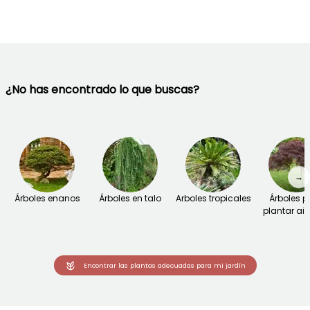
¿No has encontrado lo que buscas?
→
Árboles enanos
Árboles en talo
Arboles tropicales
Árboles p
plantar ai
Encontrar las plantas adecuadas para mi jardín