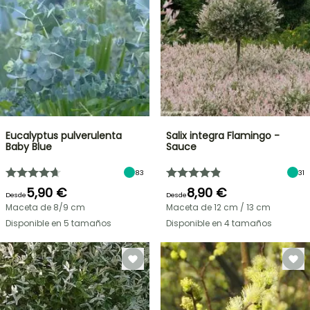
Eucalyptus pulverulenta
Salix integra Flamingo -
Baby Blue
Sauce
83
31
5,90 €
8,90 €
Desde
Desde
Maceta de 8/9 cm
Maceta de 12 cm / 13 cm
Disponible en 5 tamaños
Disponible en 4 tamaños