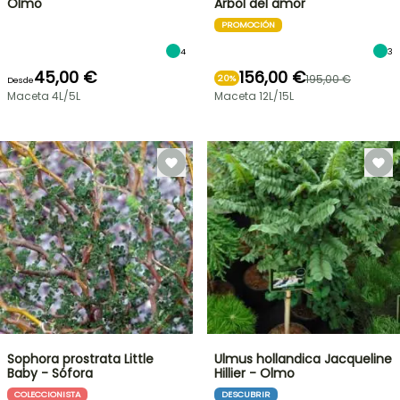
Olmo
Árbol del amor
PROMOCIÓN
4
3
45,00 €
156,00 €
195,00 €
20%
Desde
Maceta 4L/5L
Maceta 12L/15L
Sophora prostrata Little
Ulmus hollandica Jacqueline
Baby - Sófora
Hillier - Olmo
COLECCIONISTA
DESCUBRIR