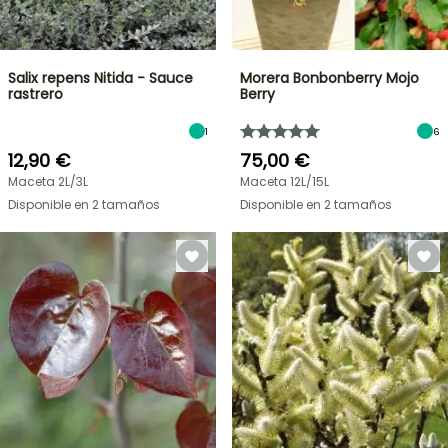
Salix repens Nitida - Sauce
Morera Bonbonberry Mojo
rastrero
Berry
1
6
12,90 €
75,00 €
Maceta 2L/3L
Maceta 12L/15L
Disponible en 2 tamaños
Disponible en 2 tamaños