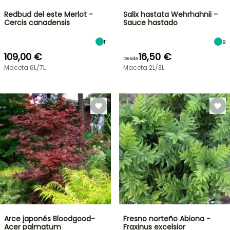
Redbud del este Merlot -
Salix hastata Wehrhahnii -
Cercis canadensis
Sauce hastado
11
9
109,00 €
16,50 €
Desde
Maceta 6L/7L
Maceta 2L/3L
Arce japonés Bloodgood-
Fresno norteño Abiona -
Acer palmatum
Fraxinus excelsior