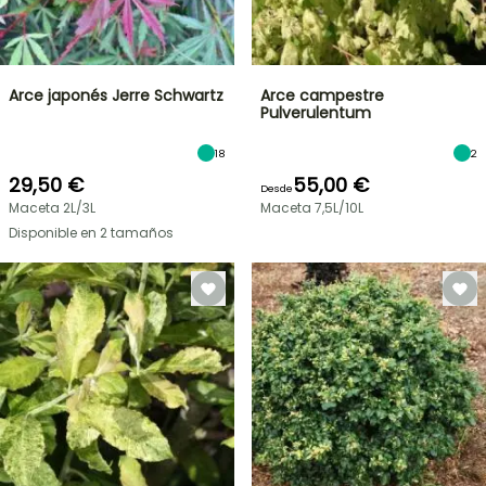
Arce japonés Jerre Schwartz
Arce campestre
Pulverulentum
18
2
29,50 €
55,00 €
Desde
Maceta 2L/3L
Maceta 7,5L/10L
Disponible en 2 tamaños