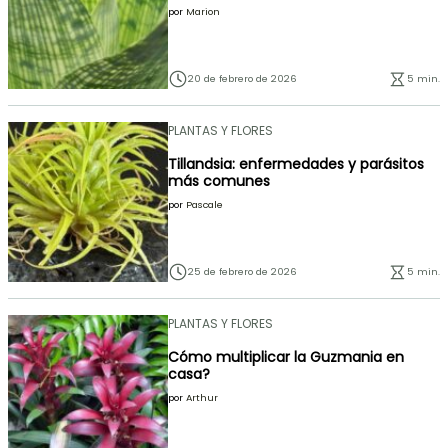
por
Marion
20 de febrero de 2026
5 min.
PLANTAS Y FLORES
Tillandsia: enfermedades y parásitos
más comunes
por
Pascale
25 de febrero de 2026
5 min.
PLANTAS Y FLORES
Cómo multiplicar la Guzmania en
casa?
por
Arthur