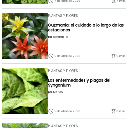
14 de abril de 2026
4 min.
PLANTAS Y FLORES
Guzmania: el cuidado a lo largo de las
estaciones
por
Gwenaëlle
12 de abril de 2026
6 min.
PLANTAS Y FLORES
Las enfermedades y plagas del
Syngonium
por
Marion
12 de abril de 2026
6 min.
PLANTAS Y FLORES