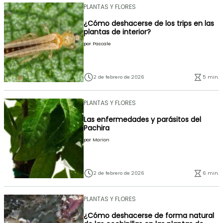
PLANTAS Y FLORES
¿Cómo deshacerse de los trips en las
plantas de interior?
por
Pascale
2 de febrero de 2026
5 min.
PLANTAS Y FLORES
Las enfermedades y parásitos del
Pachira
por
Marion
2 de febrero de 2026
6 min.
PLANTAS Y FLORES
¿Cómo deshacerse de forma natural