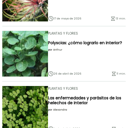
17 de mayo de 2026
13 min.
PLANTAS Y FLORES
Polyscias: ¿cómo lograrlo en interior?
por
Arthur
26 de abril de 2026
11 min.
PLANTAS Y FLORES
Las enfermedades y parásitos de los
helechos de interior
por
Alexandra