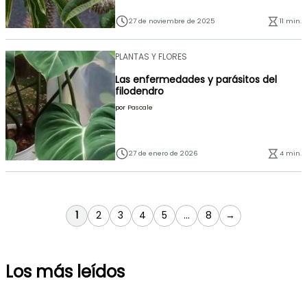
27 de noviembre de 2025
11 min.
PLANTAS Y FLORES
Las enfermedades y parásitos del
filodendro
por
Pascale
27 de enero de 2026
4 min.
Actualmente estás leyendo página
Página
Página
Página
Página
Página
1
2
3
4
5
...
8
→
Los más leídos