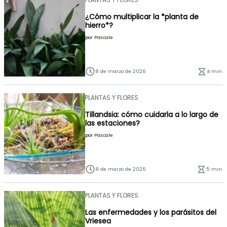
¿Cómo multiplicar la *planta de
hierro*?
por
Pascale
8 de marzo de 2026
4 min.
PLANTAS Y FLORES
Tillandsia: cómo cuidarla a lo largo de
las estaciones?
por
Pascale
8 de marzo de 2026
5 min.
PLANTAS Y FLORES
Las enfermedades y los parásitos del
Vriesea