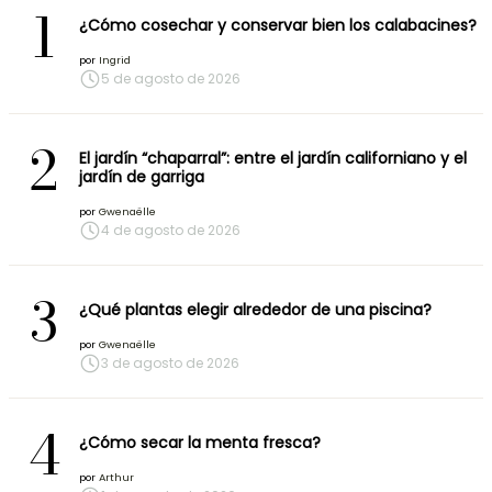
1
¿Cómo cosechar y conservar bien los calabacines?
por
Ingrid
5 de agosto de 2026
2
El jardín “chaparral”: entre el jardín californiano y el
jardín de garriga
por
Gwenaëlle
4 de agosto de 2026
3
¿Qué plantas elegir alrededor de una piscina?
por
Gwenaëlle
3 de agosto de 2026
4
¿Cómo secar la menta fresca?
por
Arthur