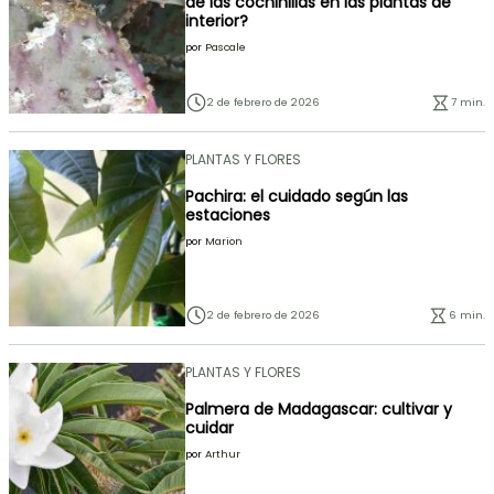
de las cochinillas en las plantas de
interior?
por
Pascale
2 de febrero de 2026
7 min.
PLANTAS Y FLORES
Pachira: el cuidado según las
estaciones
por
Marion
2 de febrero de 2026
6 min.
PLANTAS Y FLORES
Palmera de Madagascar: cultivar y
cuidar
por
Arthur