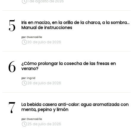
1 de agosto de 2026
5
Iris en macizo, en la orilla de la charca, a la sombra…
Manual de instrucciones
por
Gwenaëlle
30 de julio de 2026
6
¿Cómo prolongar la cosecha de las fresas en
verano?
por
Ingrid
28 de julio de 2026
7
La bebida casera anti-calor: agua aromatizada con
menta, pepino y limón
por
Gwenaëlle
25 de julio de 2026