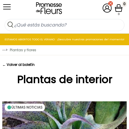
Ir al contenido
0
Mi cuenta
Cesta
0
ESTAMOS ABIERTOS TODO EL VERANO : ¡Descubre nuestras promociones del momento!
⋯
>
Plantas y flores
← Volver al boletín
Plantas de interior
ÚLTIMAS NOTICIAS