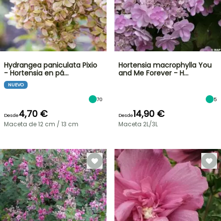
Hydrangea paniculata Pixio
Hortensia macrophylla You
- Hortensia en pá…
and Me Forever - H…
NUEVO
70
5
4,70 €
14,90 €
Desde
Desde
Maceta de 12 cm / 13 cm
Maceta 2L/3L