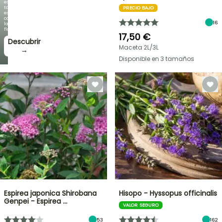
es
tan
PRECIO BAJO
espectacular
como
16
la
floración!
17,50 €
Descubrir
Maceta 2L/3L
→
Disponible en 3 tamaños
Espirea japonica Shirobana
Hisopo - Hyssopus officinalis
Genpei - Espirea …
VALOR SEGURO
53
162