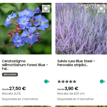
Ceratostigma
Salvia rusa Blue Steel -
willmottianum Forest Blue -
Perovskia atriplici…
Fal…
EXCLUSIVO
6
11
27,50 €
3,90 €
Desde
Desde
Maceta 2L/3L
Maceta de 8/9 cm
Disponible en 2 tamaños
Disponible en 3 tamaños