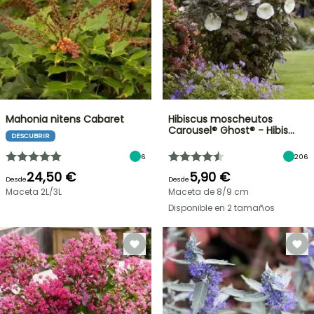
Mahonia nitens Cabaret
Hibiscus moscheutos
Carousel® Ghost® - Hibis…
DESCUBRIR
6
206
24,50 €
5,90 €
Desde
Desde
Maceta 2L/3L
Maceta de 8/9 cm
Disponible en 2 tamaños