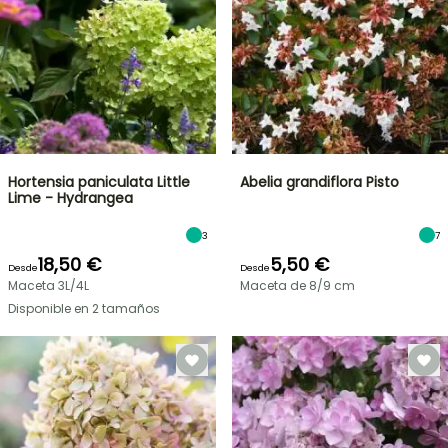
Hortensia paniculata Little
Abelia grandiflora Pisto
Lime - Hydrangea
3
7
18,50 €
5,50 €
Desde
Desde
Maceta 3L/4L
Maceta de 8/9 cm
Disponible en 2 tamaños