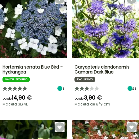
Hortensia serrata Blue Bird -
Caryopteris clandonensis
Hydrangea
Camara Dark Blue
VALOR SEGURO
EXCLUSIVO
6
26
14,90 €
3,90 €
Desde
Desde
Maceta 3L/4L
Maceta de 8/9 cm