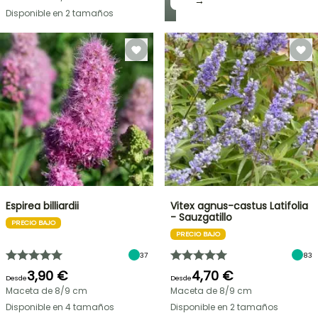
→
Disponible en 2 tamaños
Espirea billiardii
Vitex agnus-castus Latifolia
- Sauzgatillo
PRECIO BAJO
PRECIO BAJO
37
83
3,90 €
4,70 €
Desde
Desde
Maceta de 8/9 cm
Maceta de 8/9 cm
Disponible en 4 tamaños
Disponible en 2 tamaños