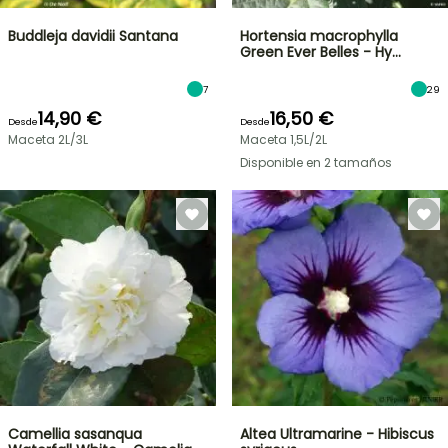
Buddleja davidii Santana
Hortensia macrophylla
Green Ever Belles - Hy…
7
29
14,90 €
16,50 €
Desde
Desde
Maceta 2L/3L
Maceta 1,5L/2L
Disponible en 2 tamaños
Camellia sasanqua
Altea Ultramarine - Hibiscus