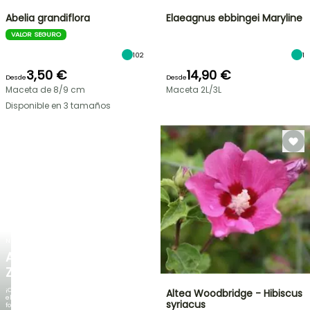
Abelia grandiflora
Elaeagnus ebbingei Maryline
VALOR SEGURO
102
1
3,50 €
14,90 €
Desde
Desde
Maceta de 8/9 cm
Maceta 2L/3L
Disponible en 3 tamaños
NUEVO
AGAPANTHUS
ZAMBEZI
¡Cuando
Altea Woodbridge - Hibiscus
el
syriacus
follaje