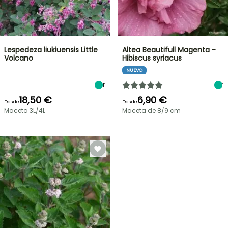
Lespedeza liukiuensis Little
Altea Beautifull Magenta -
Volcano
Hibiscus syriacus
NUEVO
11
1
18,50 €
6,90 €
Desde
Desde
Maceta 3L/4L
Maceta de 8/9 cm