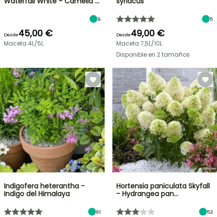
Waterfall White - Camelia …
syriacus
9
5
45,00 €
49,00 €
Desde
Desde
Maceta 4L/5L
Maceta 7,5L/10L
Disponible en 2 tamaños
Indigofera heterantha -
Hortensia paniculata Skyfall
Indigo del Himalaya
- Hydrangea pan…
61
52