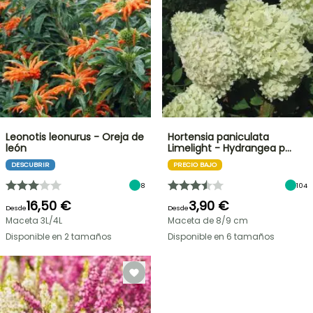
Leonotis leonurus - Oreja de
Hortensia paniculata
león
Limelight - Hydrangea p…
DESCUBRIR
PRECIO BAJO
8
104
16,50 €
3,90 €
Desde
Desde
Maceta 3L/4L
Maceta de 8/9 cm
Disponible en 2 tamaños
Disponible en 6 tamaños