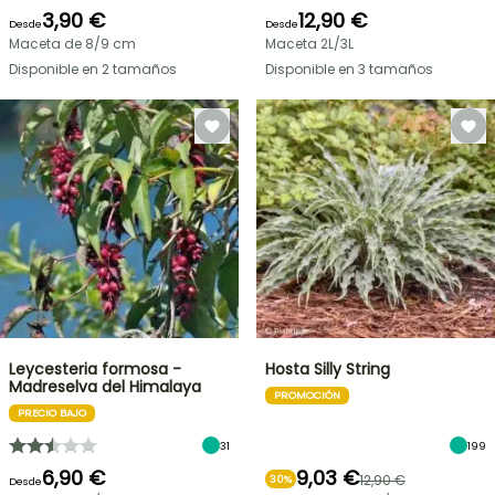
3,90 €
12,90 €
Desde
Desde
Maceta de 8/9 cm
Maceta 2L/3L
Disponible en 2 tamaños
Disponible en 3 tamaños
Leycesteria formosa -
Hosta Silly String
Madreselva del Himalaya
PROMOCIÓN
PRECIO BAJO
31
199
6,90 €
9,03 €
12,90 €
30%
Desde