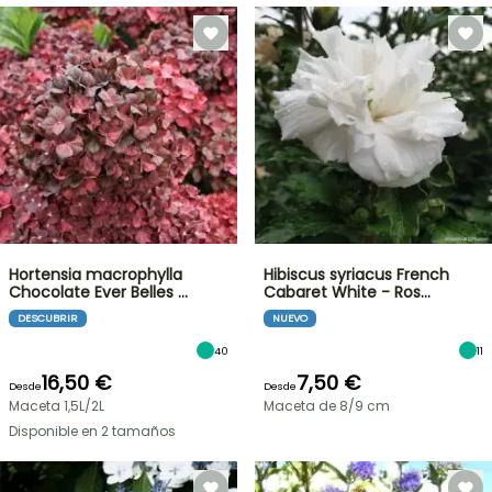
Hortensia macrophylla
Hibiscus syriacus French
Chocolate Ever Belles …
Cabaret White - Ros…
DESCUBRIR
NUEVO
40
11
16,50 €
7,50 €
Desde
Desde
Maceta 1,5L/2L
Maceta de 8/9 cm
Disponible en 2 tamaños