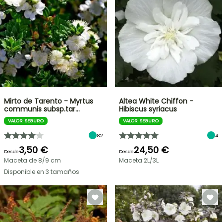
Mirto de Tarento - Myrtus
Altea White Chiffon -
communis subsp.tar…
Hibiscus syriacus
VALOR SEGURO
VALOR SEGURO
82
4
3,50 €
24,50 €
Desde
Desde
Maceta de 8/9 cm
Maceta 2L/3L
Disponible en 3 tamaños