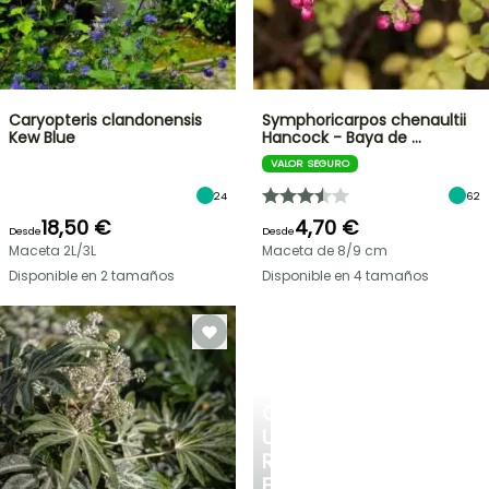
Caryopteris clandonensis
Symphoricarpos chenaultii
Kew Blue
Hancock - Baya de …
VALOR SEGURO
24
62
18,50 €
4,70 €
Desde
Desde
Maceta 2L/3L
Maceta de 8/9 cm
Disponible en 2 tamaños
Disponible en 4 tamaños
CREA
UN
RINCÓN
FRESCO