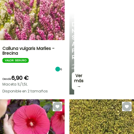
ARBUSTOS
DESCUBRE
NUESTRA
SELECCIÓN
A
Calluna vulgaris Marlies -
PRECIOS
Brecina
REDUCIDOS
VALOR SEGURO
¡Y
ahorra!
6
Ver
6,90 €
Desde
más
Maceta 1L/1,5L
→
Disponible en 2 tamaños
OFERTA
RELÁMPAGO
¡HASTA
UN
30