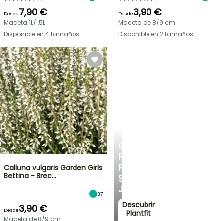
7,90 €
3,90 €
Desde
Desde
Maceta 1L/1,5L
Maceta de 8/9 cm
Disponible en 4 tamaños
Disponible en 2 tamaños
PLANTFIT
CONSEJOS
PERSONALIZADOS
PARA
Calluna vulgaris Garden Girls
Bettina - Brec…
SU
JARDÍN
37
Descubrir
3,90 €
Desde
Plantfit
Maceta de 8/9 cm