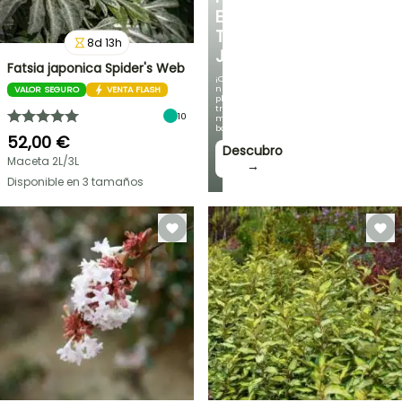
EN
TU
8
d
13
h
JARDÍN
Fatsia japonica Spider's Web
¡Con
nuestras
VALOR SEGURO
VENTA FLASH
plantas
trepadoras
10
más
bonitas!
52,00 €
Descubro
Maceta 2L/3L
→
Disponible en 3 tamaños