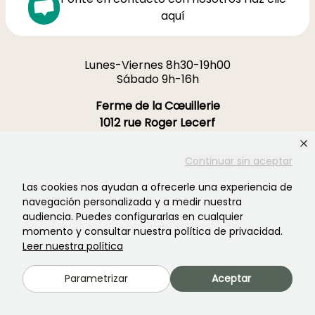
aquí
Lunes-Viernes 8h30-19h00
Sábado 9h-16h
Ferme de la Cœuillerie
1012 rue Roger Lecerf
59840 Premesques
Francia
Continuar sin aceptar
Las cookies nos ayudan a ofrecerle una experiencia de
Contacta con nosotros →
navegación personalizada y a medir nuestra
audiencia. Puedes configurarlas en cualquier
MÁS DE 3700 OPINIONES CERTIFICADAS:
momento y consultar nuestra política de privacidad.
TU EXPERIENCIA CUENTA
Leer nuestra política
PARA NOSOTROS
Parametrizar
Aceptar