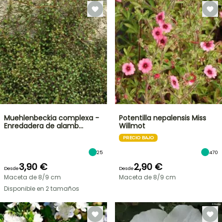
Muehlenbeckia complexa -
Potentilla nepalensis Miss
Enredadera de alamb…
Willmot
PRECIO BAJO
25
470
3,90 €
2,90 €
Desde
Desde
Maceta de 8/9 cm
Maceta de 8/9 cm
Disponible en 2 tamaños