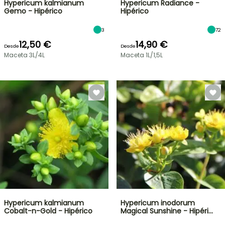
Hypericum kalmianum
Hypericum Radiance -
Gemo - Hipérico
Hipérico
3
72
12,50 €
14,90 €
Desde
Desde
Maceta 3L/4L
Maceta 1L/1,5L
Hypericum kalmianum
Hypericum inodorum
Cobalt-n-Gold - Hipérico
Magical Sunshine - Hipéri…