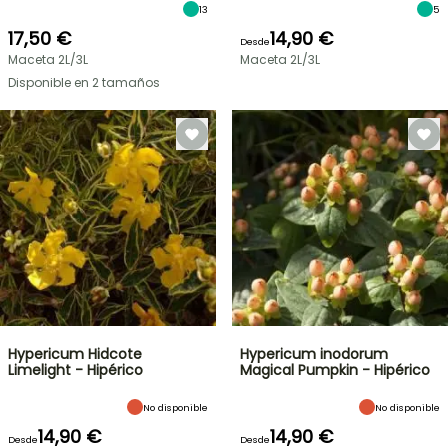
13
5
17,50 €
14,90 €
Desde
Maceta 2L/3L
Maceta 2L/3L
Disponible en 2 tamaños
Hypericum Hidcote
Hypericum inodorum
Limelight - Hipérico
Magical Pumpkin - Hipérico
No disponible
No disponible
14,90 €
14,90 €
Desde
Desde