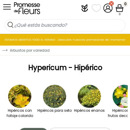
Ir al contenido
0
Plantfit
Mis listas de favo
Mi cuenta
Cesta
0
ESTAMOS ABIERTOS TODO EL VERANO : ¡Descubre nuestras promociones del momento!
⋯
>
Arbustos por variedad
Hypericum - Hipérico
→
Hipéricos con
Hipéricos para seto
Hipéricos enanos
Hipéricos
follaje colorido
frutos decor