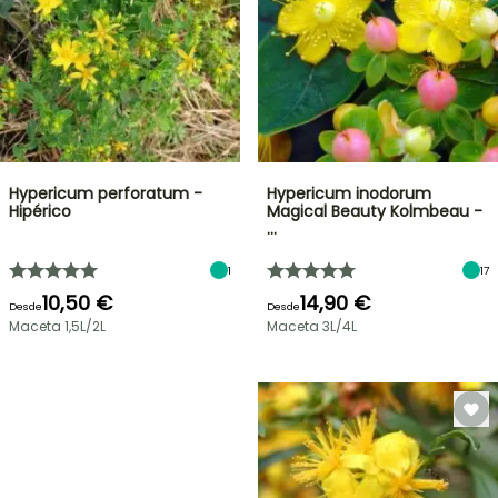
Hypericum perforatum -
Hypericum inodorum
Hipérico
Magical Beauty Kolmbeau -
…
1
17
10,50 €
14,90 €
Desde
Desde
Maceta 1,5L/2L
Maceta 3L/4L