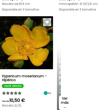
Maceta de 8/9 cm
minicepellón: Ø 1,5/2,5 cm
Disponible en 3 tamaños
Disponible en 3 tamaños
ARBUSTOS
DESCUBRE
NUESTRA
SELECCIÓN
A
Hypericum moserianum -
PRECIOS
Hipérico
REDUCIDOS
VALOR SEGURO
¡Y
ahorra!
60
Ver
10,50 €
Desde
más
Maceta 2L/3L
→