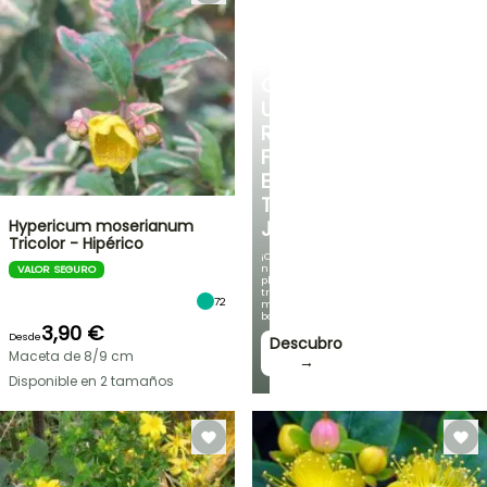
CREA
UN
RINCÓN
FRESCO
EN
TU
Hypericum moserianum
JARDÍN
Tricolor - Hipérico
¡Con
nuestras
VALOR SEGURO
plantas
trepadoras
72
más
bonitas!
3,90 €
Desde
Descubro
Maceta de 8/9 cm
→
Disponible en 2 tamaños