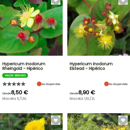
Hypericum inodorum
Hypericum inodorum
Rheingold - Hipérico
Elstead - Hipérico
VALOR SEGURO
No disponible
No disponible
8,50 €
8,90 €
Desde
Desde
Maceta 1L/1,5L
Maceta 1,5L/2L