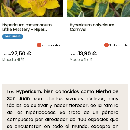
Hypericum moserianum
Hypericum calycinum
Little Misstery - Hipér…
Carnival
DESCUBRIR
No disponible
No disponible
27,50 €
13,90 €
Desde
Desde
Maceta 4L/5L
Maceta 1L/1,5L
Los
Hypericum, bien conocidos como Hierba de
San Juan
, son plantas vivaces rústicas, muy
fáciles de cultivar y hacer florecer, de la familia
de las hipéricaceas. Se trata de un género
compuesto por alrededor de 400 especies que
se encuentran en todo el mundo, excepto en