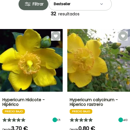
Filtrar
32
resultados
Hypericum Hidcote -
Hypericum calycinum -
Hipérico
Hiperico rastrero
PRECIO BAJO
PRECIO BAJO
171
410
3,70 €
0,80 €
Desde
Desde