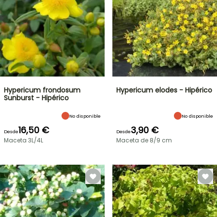
Hypericum frondosum
Hypericum elodes - Hipérico
Sunburst - Hipérico
No disponible
No disponible
16,50 €
3,90 €
Desde
Desde
Maceta 3L/4L
Maceta de 8/9 cm