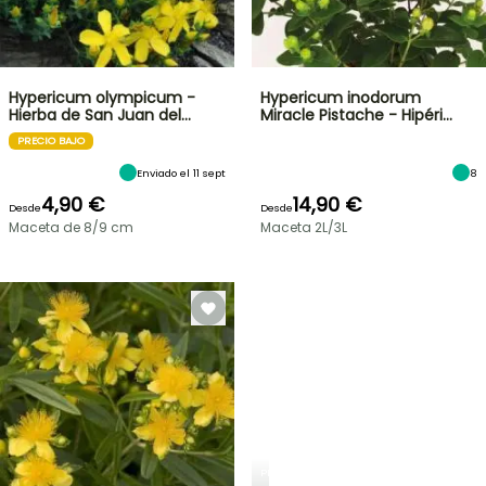
Hypericum olympicum -
Hypericum inodorum
Hierba de San Juan del…
Miracle Pistache - Hipéri…
PRECIO BAJO
Enviado el 11 sept
8
4,90 €
14,90 €
Desde
Desde
Maceta de 8/9 cm
Maceta 2L/3L
PLANTFIT