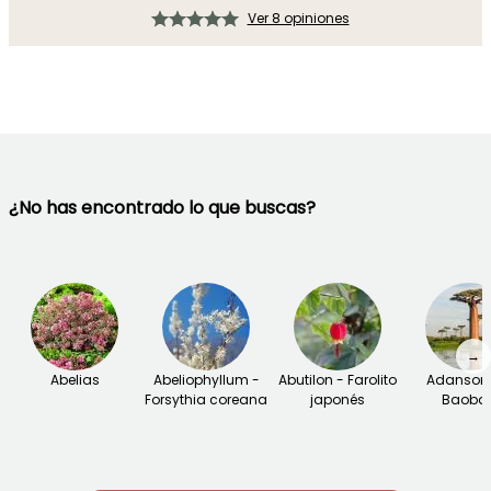
Ver 8 opiniones
¿No has encontrado lo que buscas?
→
Abelias
Abeliophyllum -
Abutilon - Farolito
Adansoni
Forsythia coreana
japonés
Baoba