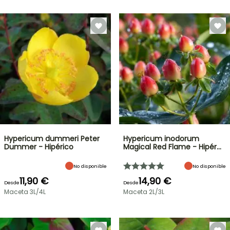
Hypericum dummeri Peter
Hypericum inodorum
Dummer - Hipérico
Magical Red Flame - Hipér…
No disponible
No disponible
11,90 €
14,90 €
Desde
Desde
Maceta 3L/4L
Maceta 2L/3L