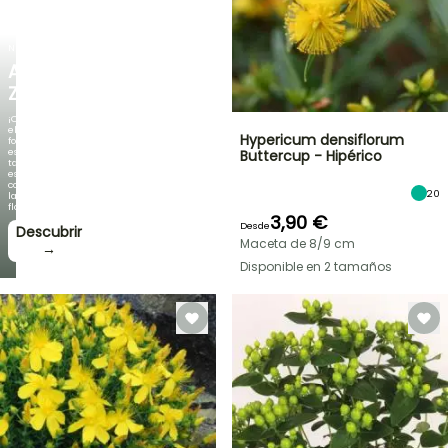
NUEVO
AGAPANTHUS
ZAMBEZI
¡Cuando
el
Hypericum densiflorum
follaje
es
Buttercup - Hipérico
tan
espectacular
como
20
la
floración!
3,90 €
Desde
Descubrir
Maceta de 8/9 cm
→
Disponible en 2 tamaños