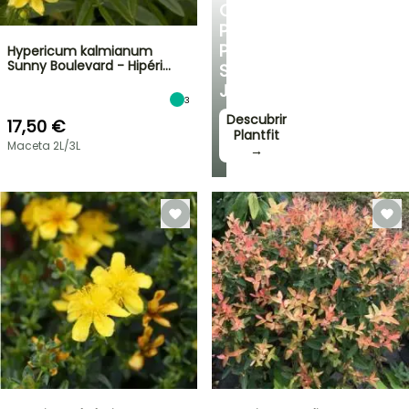
CONSEJOS
PERSONALIZADOS
PARA
Hypericum kalmianum
Sunny Boulevard - Hipéri…
SU
JARDÍN
3
Descubrir
17,50 €
Plantfit
Maceta 2L/3L
→