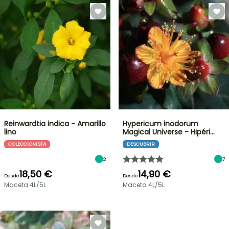
Reinwardtia indica - Amarillo
Hypericum inodorum
lino
Magical Universe - Hipéri…
COLECCIONISTA
DESCUBRIR
2
7
18,50 €
14,90 €
Desde
Desde
Maceta 4L/5L
Maceta 4L/5L