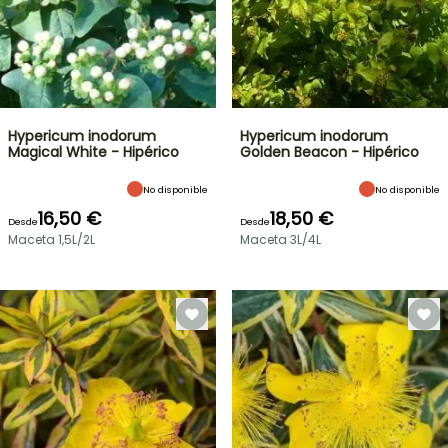
Hypericum inodorum
Hypericum inodorum
Magical White - Hipérico
Golden Beacon - Hipérico
No disponible
No disponible
16,50 €
18,50 €
Desde
Desde
Maceta 1,5L/2L
Maceta 3L/4L