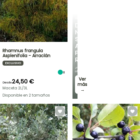
ARBUSTOS
DESCUBRE
NUESTRA
SELECCIÓN
A
Rhamnus frangula
PRECIOS
Asplenifolia - Arraclán
REDUCIDOS
EXCLUSIVO
¡Y
ahorra!
8
Ver
24,50 €
Desde
más
Maceta 2L/3L
→
Disponible en 2 tamaños