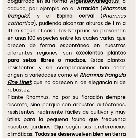
abigarrado en su forma '
Argenteovariegatus'
, o
caduco, por ejemplo en el
Arraclán
(
Rhamnus
frangula
) y el
Espino cerval
(
Rhamnus
cathartica
), pudiendo alcanzar alturas de 1 m a
10 m según el caso. Los Nerpruns se presentan
en unas 100 especies entre las cuales varias, que
crecen de forma espontánea en nuestras
diferentes regiones, son
excelentes plantas
para setos libres o macizos
. Estas plantas
resistentes y sin complicaciones han dado
origen a variedades como el
Rhamnus frangula
Fine Line®
, que no carecen ni de elegancia ni de
robustez.
Plante Rhamnus, no por su floración siempre
discreta, sino porque son arbustos autóctonos,
resistentes, realmente fáciles de cultivar y muy
útiles para la pequeña fauna que frecuenta
nuestros jardines. Elija según sus preferencias
climáticas.
Todos se desenvuelven bien en tierra