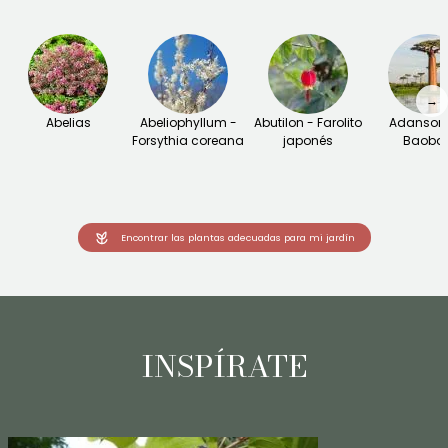
→
Abelias
Abeliophyllum -
Abutilon - Farolito
Adansoni
Forsythia coreana
japonés
Baoba
Encontrar las plantas adecuadas para mi jardín
INSPÍRATE