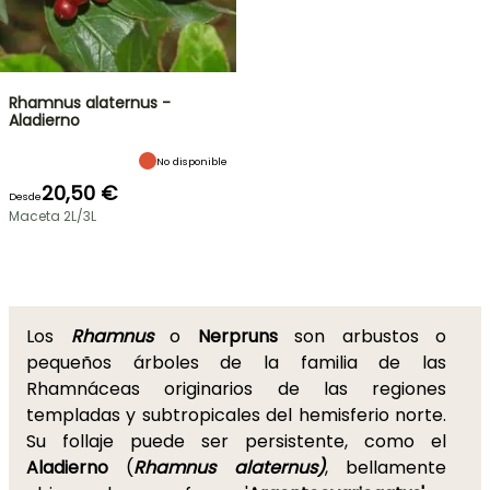
Rhamnus alaternus -
Aladierno
No disponible
20,50 €
Desde
Maceta 2L/3L
Los
Rhamnus
o
Nerpruns
son arbustos o
pequeños árboles de la familia de las
Rhamnáceas originarios de las regiones
templadas y subtropicales del hemisferio norte.
Su follaje puede ser persistente, como el
Aladierno
(
Rhamnus alaternus)
, bellamente