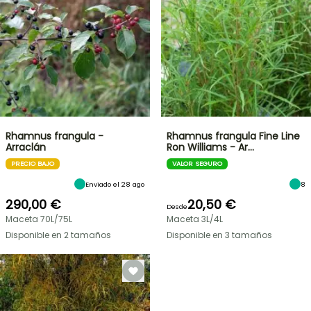
Rhamnus frangula -
Rhamnus frangula Fine Line
Arraclán
Ron Williams - Ar…
PRECIO BAJO
VALOR SEGURO
Enviado el 28 ago
8
290,00 €
20,50 €
Desde
Maceta 70L/75L
Maceta 3L/4L
Disponible en 2 tamaños
Disponible en 3 tamaños