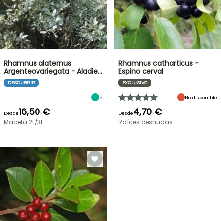
Rhamnus alaternus
Rhamnus catharticus -
Argenteovariegata - Aladie…
Espino cerval
DESCUBRIR
EXCLUSIVO
5
No disponible
16,50 €
4,70 €
Desde
Desde
Maceta 2L/3L
Raíces desnudas