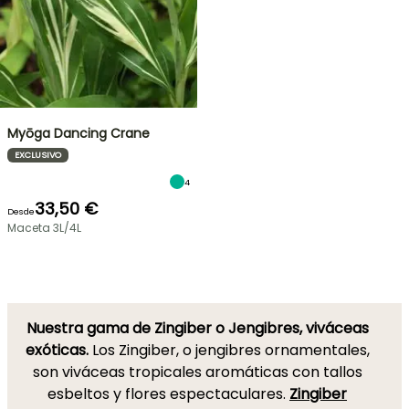
Myōga Dancing Crane
EXCLUSIVO
4
33,50 €
Desde
Maceta 3L/4L
Nuestra gama de Zingiber o Jengibres, viváceas
exóticas.
Los Zingiber, o jengibres ornamentales,
son viváceas tropicales aromáticas con tallos
esbeltos y flores espectaculares.
Zingiber