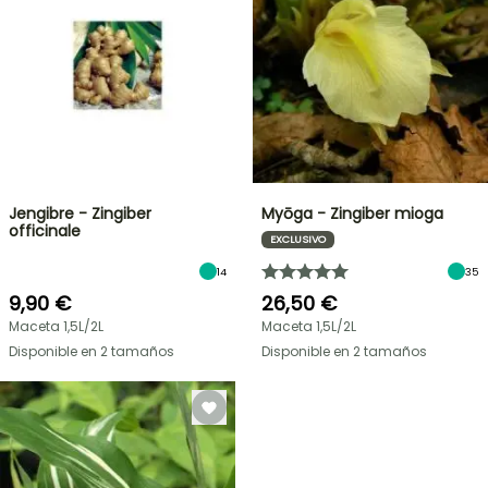
Jengibre - Zingiber
Myōga - Zingiber mioga
officinale
EXCLUSIVO
14
35
9,90 €
26,50 €
Maceta 1,5L/2L
Maceta 1,5L/2L
Disponible en 2 tamaños
Disponible en 2 tamaños