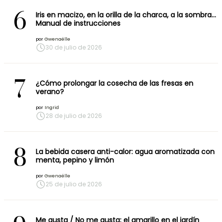
6
Iris en macizo, en la orilla de la charca, a la sombra…
Manual de instrucciones
por
Gwenaëlle
30 de julio de 2026
7
¿Cómo prolongar la cosecha de las fresas en
verano?
por
Ingrid
28 de julio de 2026
8
La bebida casera anti-calor: agua aromatizada con
menta, pepino y limón
por
Gwenaëlle
25 de julio de 2026
Me gusta / No me gusta: el amarillo en el jardín