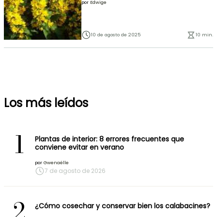
por
Edwige
10 de agosto de 2025
10 min.
Los más leídos
1
Plantas de interior: 8 errores frecuentes que
conviene evitar en verano
por
Gwenaëlle
7 de agosto de 2026
2
¿Cómo cosechar y conservar bien los calabacines?