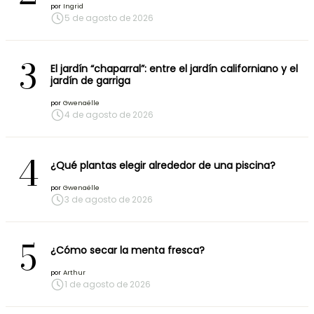
por
Ingrid
5 de agosto de 2026
3
El jardín “chaparral”: entre el jardín californiano y el
jardín de garriga
por
Gwenaëlle
4 de agosto de 2026
4
¿Qué plantas elegir alrededor de una piscina?
por
Gwenaëlle
3 de agosto de 2026
5
¿Cómo secar la menta fresca?
por
Arthur
1 de agosto de 2026