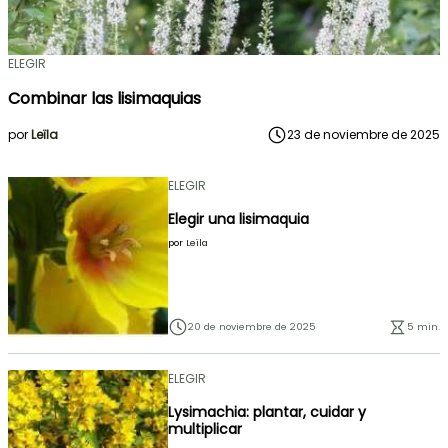
ELEGIR
Combinar las lisimaquias
por
Leïla
23 de noviembre de 2025
ELEGIR
Elegir una lisimaquia
por
Leïla
20 de noviembre de 2025
5 min.
ELEGIR
Lysimachia: plantar, cuidar y
multiplicar