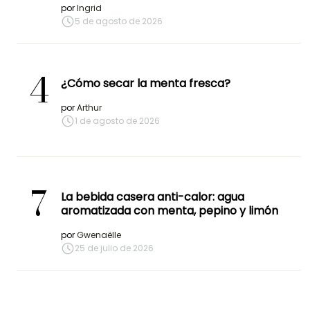
por
Ingrid
5 de agosto de 2026
4
¿Cómo secar la menta fresca?
por
Arthur
1 de agosto de 2026
7
La bebida casera anti-calor: agua
aromatizada con menta, pepino y limón
por
Gwenaëlle
25 de julio de 2026