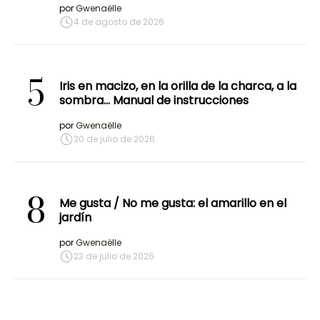
por
Gwenaëlle
4 de agosto de 2026
5
Iris en macizo, en la orilla de la charca, a la
sombra… Manual de instrucciones
por
Gwenaëlle
30 de julio de 2026
8
Me gusta / No me gusta: el amarillo en el
jardín
por
Gwenaëlle
23 de julio de 2026