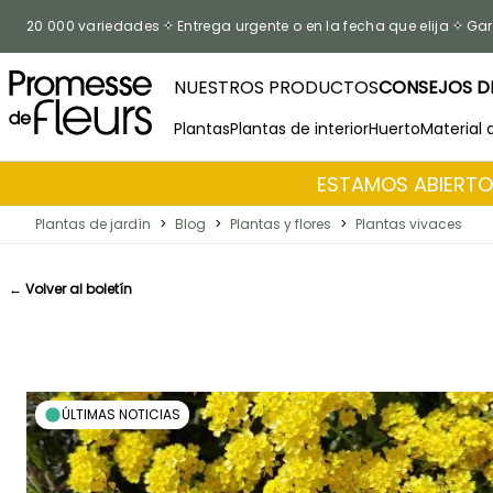
Ir al contenido
20 000 variedades
Entrega urgente o en la fecha que elija
Gar
NUESTROS PRODUCTOS
CONSEJOS DE
Plantas
Plantas de interior
Huerto
Material 
ESTAMOS ABIERTOS
Plantas de jardín
>
Blog
>
Plantas y flores
>
Plantas vivaces
← Volver al boletín
ÚLTIMAS NOTICIAS