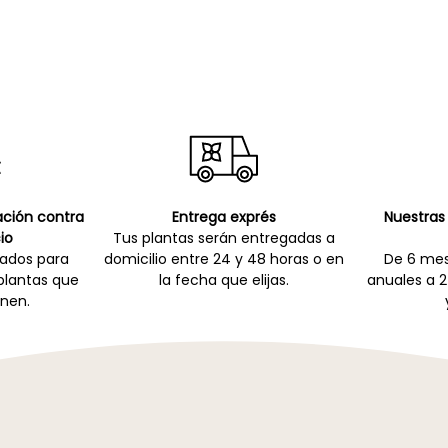
cación contra
Entrega exprés
Nuestras 
io
Tus plantas serán entregadas a
zados para
domicilio entre 24 y 48 horas o en
De 6 mes
 plantas que
la fecha que elijas.
anuales a 2
nen.