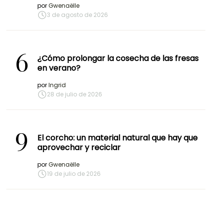
por
Gwenaëlle
3 de agosto de 2026
6
¿Cómo prolongar la cosecha de las fresas
en verano?
por
Ingrid
28 de julio de 2026
9
El corcho: un material natural que hay que
aprovechar y reciclar
por
Gwenaëlle
19 de julio de 2026