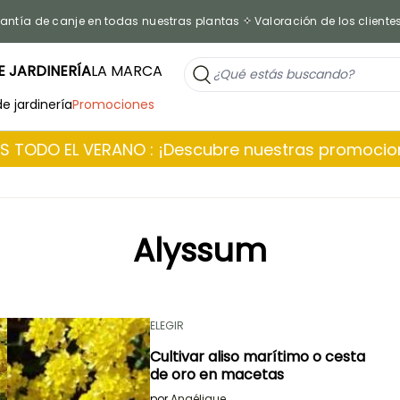
antía de canje en todas nuestras plantas
Valoración de los cliente
 JARDINERÍA
LA MARCA
de jardinería
Promociones
 TODO EL VERANO : ¡Descubre nuestras promoci
Alyssum
ELEGIR
Cultivar aliso marítimo o cesta
de oro en macetas
por
Angélique