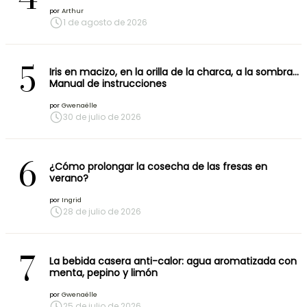
por
Arthur
1 de agosto de 2026
5
Iris en macizo, en la orilla de la charca, a la sombra…
Manual de instrucciones
por
Gwenaëlle
30 de julio de 2026
6
¿Cómo prolongar la cosecha de las fresas en
verano?
por
Ingrid
28 de julio de 2026
7
La bebida casera anti-calor: agua aromatizada con
menta, pepino y limón
por
Gwenaëlle
25 de julio de 2026