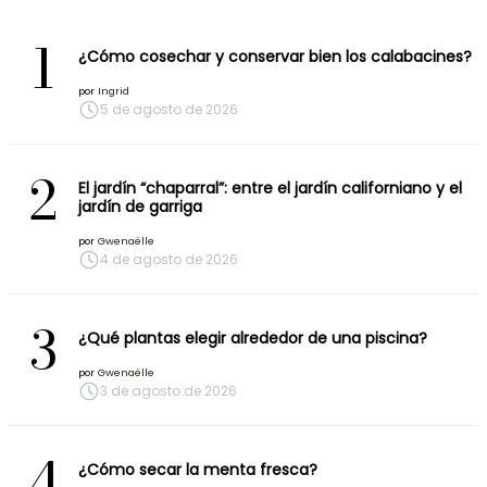
1
¿Cómo cosechar y conservar bien los calabacines?
por
Ingrid
5 de agosto de 2026
2
El jardín “chaparral”: entre el jardín californiano y el
jardín de garriga
por
Gwenaëlle
4 de agosto de 2026
3
¿Qué plantas elegir alrededor de una piscina?
por
Gwenaëlle
3 de agosto de 2026
4
¿Cómo secar la menta fresca?