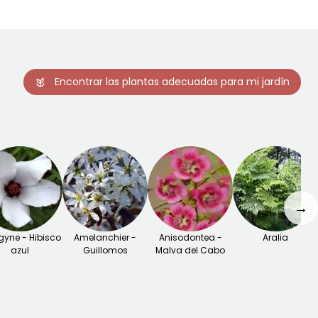
Encontrar las plantas adecuadas para mi jardín
→
gyne - Hibisco
Amelanchier -
Anisodontea -
Aralia
azul
Guillomos
Malva del Cabo