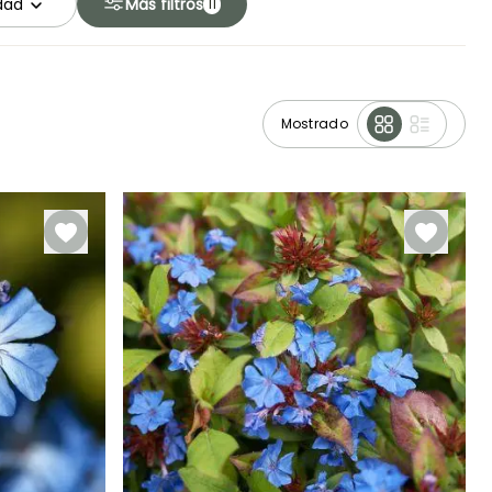
idad
Más filtros
11
Mostrado