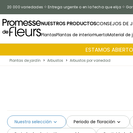
Ir al contenido
20 000 variedades
Entrega urgente o en la fecha que elija
Gar
NUESTROS PRODUCTOS
CONSEJOS DE J
Plantas
Plantas de interior
Huerto
Material de 
ESTAMOS ABIERTOS
Plantas de jardín
>
Arbustos
>
Arbustos por variedad
Nuestra selección
Periodo de floración