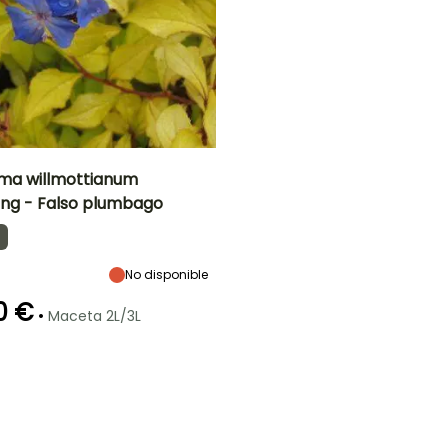
ma willmottianum
ing - Falso plumbago
Anchura en la
Exposición
madurez
Sol
1 m
No disponible
0 €
•
Maceta 2L/3L
ón
Periodo de
Rusticidad
plantación
Hasta -15°C
razonable
Marzo a Mayo,
Septiembre