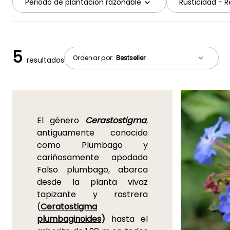
Periodo de plantación razonable
Rusticidad - Re
5
Ordenar por:
resultados
El género
Cerastostigma
,
antiguamente conocido
como Plumbago y
cariñosamente apodado
Falso plumbago, abarca
desde la planta vivaz
tapizante y rastrera
(
Ceratostigma
plumbaginoides
)
hasta el