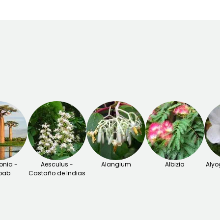
nia -
Aesculus -
Alangium
Albizia
Alyo
bab
Castaño de Indias