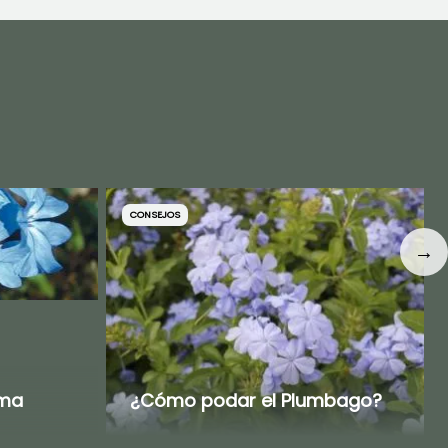
CONSEJOS
→
gma
¿Cómo podar el Plumbago?