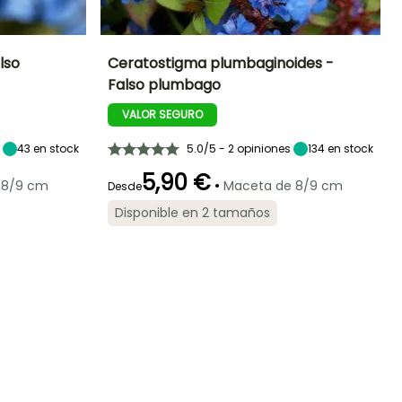
lso
Ceratostigma plumbaginoides -
Falso plumbago
Exposición
Altura en la
Anchura en la
Exposición
madurez
madurez
Sol
Sol,
VALOR SEGURO
30 cm
40 cm
Semisombra
43
en stock
5.0/5 - 2 opiniones
134
en stock
5,90 €
•
 8/9 cm
Maceta de 8/9 cm
Desde
Rusticidad
Periodo de floración
Periodo de
Rusticidad
Disponible en 2 tamaños
Hasta -15°C
plantación
Hasta -18°C
razonable
Agosto a
Febrero a Abril,
Octubre
Septiembre a
Noviembre