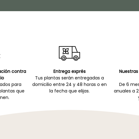
cación contra
Entrega exprés
Nuestras 
io
Tus plantas serán entregadas a
zados para
domicilio entre 24 y 48 horas o en
De 6 mes
 plantas que
la fecha que elijas.
anuales a 2
nen.