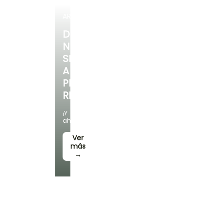
ARBUSTOS
DESCUBRE
NUESTRA
SELECCIÓN
A
PRECIOS
REDUCIDOS
¡Y
ahorra!
Ver
más
→