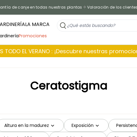
antía de canje en todas nuestras plantas
Valoración de los cliente
ARDINERÍA
LA MARCA
jardinería
Promociones
 TODO EL VERANO : ¡Descubre nuestras promoci
Ceratostigma
Altura en la madurez
Exposición
Persistenc