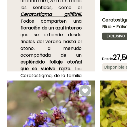
arborito de 1,20 m en todos
los sentidos, como el
Ceratostigma griffithii.
Ceratostig
Todos comparten una
Blue - Fal
floración de un azul intenso
Altura en la
que se extiende desde
madurez
EXCLUSIVO
60 cm
finales del verano hasta el
otoño, a menudo
acompañada de un
27,5
Desde
espléndido follaje otoñal
Periodo de floraci
Disponible
que se vuelve rojizo.
Los
Julio a
Ceratostigma, de la familia
Noviembre
de las Plumbagináceas, en
su mayoría son originarios
del Himalaya y Extremo
Oriente. Su floración tardía
se despliega en los
extremos de los tallos, en
forma de pequeñas flores