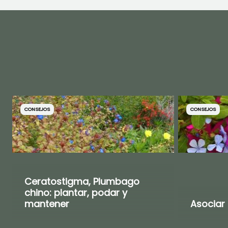
¡TE ENCANTAN!
Ver 4 opiniones
CONSEJOS
CONSEJOS
Ceratostigma, Plumbago
chino: plantar, podar y
mantener
Asociar