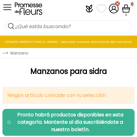
Ir al contenido
0
Plantfit
Mis listas de favo
Mi cuenta
Cesta
0
ESTAMOS ABIERTOS TODO EL VERANO : ¡Descubre nuestras promociones del momento!
⋯
>
Manzano
Manzanos para sidra
Ningún artículo coincide con tu selección.
Pronto habrá productos disponibles en esta
categoría. Mantente al día suscribiéndote a
nuestro boletín.