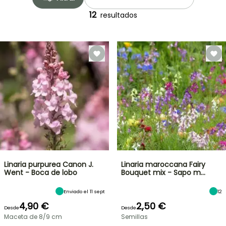
12
resultados
Linaria purpurea Canon J.
Linaria maroccana Fairy
Went - Boca de lobo
Bouquet mix - Sapo m…
Enviado el 11 sept
12
4,90 €
2,50 €
Desde
Desde
Maceta de 8/9 cm
Semillas