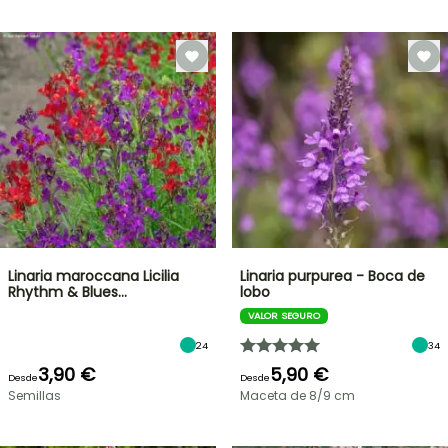
Linaria maroccana Licilia
Linaria purpurea - Boca de
Rhythm & Blues…
lobo
VALOR SEGURO
24
34
3,90 €
5,90 €
Desde
Desde
Semillas
Maceta de 8/9 cm