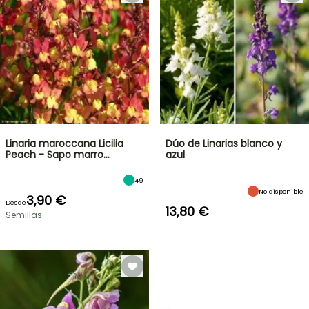
Linaria maroccana Licilia
Dúo de Linarias blanco y
Peach - Sapo marro…
azul
49
No disponible
3,90 €
Desde
13,80 €
Semillas