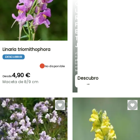
CREA
UN
RINCÓN
FRESCO
EN
TU
JARDÍN
Linaria triornithophora
¡Con
nuestras
DESCUBRIR
plantas
trepadoras
No disponible
más
bonitas!
4,90 €
Desde
Descubro
Maceta de 8/9 cm
→